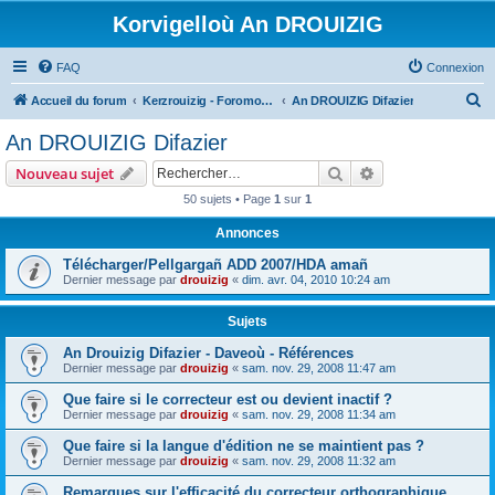
Korvigelloù An DROUIZIG
FAQ
Connexion
R
Accueil du forum
Kerzrouizig - Foromoù An Drouizig
An DROUIZIG Difazier
e
An DROUIZIG Difazier
c
Rechercher
Recherche avanc
Nouveau sujet
h
50 sujets • Page
1
sur
1
e
Annonces
r
c
Télécharger/Pellgargañ ADD 2007/HDA amañ
Dernier message par
drouizig
«
dim. avr. 04, 2010 10:24 am
h
e
Sujets
r
An Drouizig Difazier - Daveoù - Références
Dernier message par
drouizig
«
sam. nov. 29, 2008 11:47 am
Que faire si le correcteur est ou devient inactif ?
Dernier message par
drouizig
«
sam. nov. 29, 2008 11:34 am
Que faire si la langue d'édition ne se maintient pas ?
Dernier message par
drouizig
«
sam. nov. 29, 2008 11:32 am
Remarques sur l'efficacité du correcteur orthographique