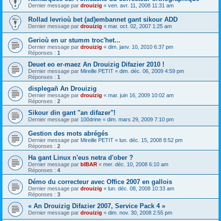
Dernier message par
drouizig
«
ven. avr. 11, 2008 11:31 am
Rollad levrioù bet (ad)embannet gant sikour ADD
Dernier message par
drouizig
«
mar. oct. 02, 2007 1:25 am
Gerioù en ur stumm troc'het...
Dernier message par
drouizig
«
dim. janv. 10, 2010 6:37 pm
Réponses :
1
Deuet eo er-maez An Drouizig Difazier 2010 !
Dernier message par
Mireille PETIT
«
dim. déc. 06, 2009 4:59 pm
Réponses :
1
displegañ An Drouizig
Dernier message par
drouizig
«
mar. juin 16, 2009 10:02 am
Réponses :
2
Sikour din gant "an difazer"!
Dernier message par
100drine
«
dim. mars 29, 2009 7:10 pm
Gestion des mots abrégés
Dernier message par
Mireille PETIT
«
lun. déc. 15, 2008 8:52 pm
Réponses :
2
Ha gant Linux n'eus netra d'ober ?
Dernier message par
bIBAR
«
mer. déc. 10, 2008 6:10 am
Réponses :
4
Démo du correcteur avec Office 2007 en gallois
Dernier message par
drouizig
«
lun. déc. 08, 2008 10:33 am
Réponses :
3
« An Drouizig Difazier 2007, Service Pack 4 »
Dernier message par
drouizig
«
dim. nov. 30, 2008 2:55 pm