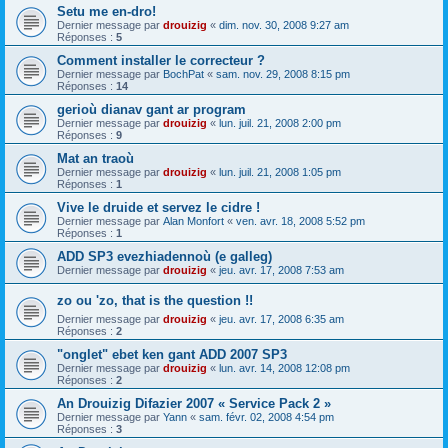
Setu me en-dro!
Dernier message par
drouizig
«
dim. nov. 30, 2008 9:27 am
Réponses :
5
Comment installer le correcteur ?
Dernier message par
BochPat
«
sam. nov. 29, 2008 8:15 pm
Réponses :
14
gerioù dianav gant ar program
Dernier message par
drouizig
«
lun. juil. 21, 2008 2:00 pm
Réponses :
9
Mat an traoù
Dernier message par
drouizig
«
lun. juil. 21, 2008 1:05 pm
Réponses :
1
Vive le druide et servez le cidre !
Dernier message par
Alan Monfort
«
ven. avr. 18, 2008 5:52 pm
Réponses :
1
ADD SP3 evezhiadennoù (e galleg)
Dernier message par
drouizig
«
jeu. avr. 17, 2008 7:53 am
zo ou 'zo, that is the question !!
Dernier message par
drouizig
«
jeu. avr. 17, 2008 6:35 am
Réponses :
2
"onglet" ebet ken gant ADD 2007 SP3
Dernier message par
drouizig
«
lun. avr. 14, 2008 12:08 pm
Réponses :
2
An Drouizig Difazier 2007 « Service Pack 2 »
Dernier message par
Yann
«
sam. févr. 02, 2008 4:54 pm
Réponses :
3