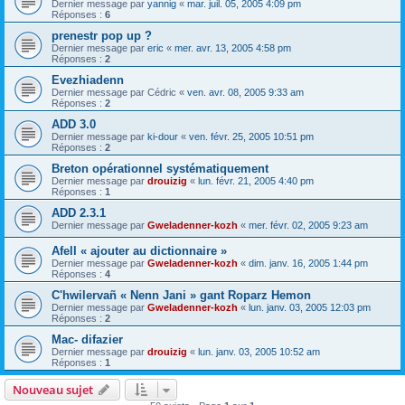
Dernier message par
yannig
«
mar. juil. 05, 2005 4:09 pm
Réponses :
6
prenestr pop up ?
Dernier message par
eric
«
mer. avr. 13, 2005 4:58 pm
Réponses :
2
Evezhiadenn
Dernier message par
Cédric
«
ven. avr. 08, 2005 9:33 am
Réponses :
2
ADD 3.0
Dernier message par
ki-dour
«
ven. févr. 25, 2005 10:51 pm
Réponses :
2
Breton opérationnel systématiquement
Dernier message par
drouizig
«
lun. févr. 21, 2005 4:40 pm
Réponses :
1
ADD 2.3.1
Dernier message par
Gweladenner-kozh
«
mer. févr. 02, 2005 9:23 am
Afell « ajouter au dictionnaire »
Dernier message par
Gweladenner-kozh
«
dim. janv. 16, 2005 1:44 pm
Réponses :
4
C'hwilervañ « Nenn Jani » gant Roparz Hemon
Dernier message par
Gweladenner-kozh
«
lun. janv. 03, 2005 12:03 pm
Réponses :
2
Mac- difazier
Dernier message par
drouizig
«
lun. janv. 03, 2005 10:52 am
Réponses :
1
Nouveau sujet