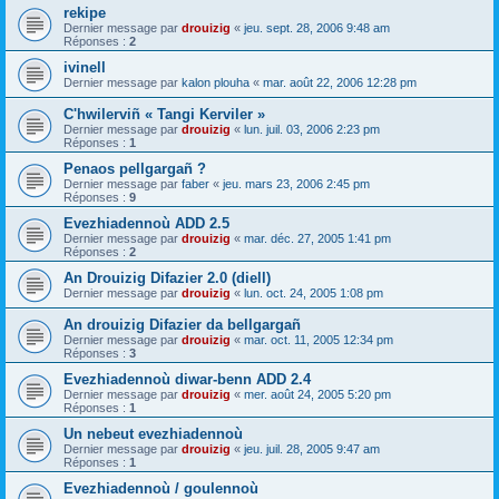
rekipe
Dernier message par
drouizig
«
jeu. sept. 28, 2006 9:48 am
Réponses :
2
ivinell
Dernier message par
kalon plouha
«
mar. août 22, 2006 12:28 pm
C'hwilerviñ « Tangi Kerviler »
Dernier message par
drouizig
«
lun. juil. 03, 2006 2:23 pm
Réponses :
1
Penaos pellgargañ ?
Dernier message par
faber
«
jeu. mars 23, 2006 2:45 pm
Réponses :
9
Evezhiadennoù ADD 2.5
Dernier message par
drouizig
«
mar. déc. 27, 2005 1:41 pm
Réponses :
2
An Drouizig Difazier 2.0 (diell)
Dernier message par
drouizig
«
lun. oct. 24, 2005 1:08 pm
An drouizig Difazier da bellgargañ
Dernier message par
drouizig
«
mar. oct. 11, 2005 12:34 pm
Réponses :
3
Evezhiadennoù diwar-benn ADD 2.4
Dernier message par
drouizig
«
mer. août 24, 2005 5:20 pm
Réponses :
1
Un nebeut evezhiadennoù
Dernier message par
drouizig
«
jeu. juil. 28, 2005 9:47 am
Réponses :
1
Evezhiadennoù / goulennoù