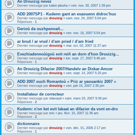
An Drouizig nevez
Dernier message par
kalon plouha
«
ven. nov. 30, 2007 1:39 pm
ADD 2007SP1 - Kudenn gant an esaouenn didroc'hus
Dernier message par
drouizig
«
sam. nov. 24, 2007 5:04 pm
Réponses :
1
Gerioù da ouzhpennañ...
Dernier message par
drouizig
«
ven. nov. 16, 2007 5:54 pm
ar brud / ar vrud / d'am pried / d'am fried
Dernier message par
drouizig
«
mar. oct. 02, 2007 11:37 am
Evezhiadennoùigoù evit reiñ an dorn d'hon Drouizig...
Dernier message par
drouizig
«
lun. sept. 17, 2007 5:46 pm
Réponses :
1
An Drouizig Difazier 2007/Handelv an Diskar-Amzer
Dernier message par
drouizig
«
ven. sept. 14, 2007 5:25 pm
ADD 2007 ouzh Romantoù « Priz ar yaouankiz 2007 »
Dernier message par
drouizig
«
ven. juin 15, 2007 2:35 pm
Installateur de correcteur
Dernier message par
mlavaud
«
sam. mars 03, 2007 9:39 pm
Réponses :
2
Kudenn: n'on ket evit lakaat an difazier da vont en-dro
Dernier message par
eric
«
jeu. févr. 15, 2007 11:36 am
Réponses :
2
dictionnaire
Dernier message par
drouizig
«
ven. déc. 01, 2006 2:17 pm
Réponses :
1