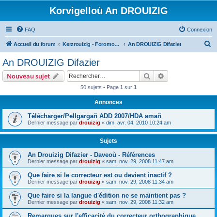
Korvigelloù An DROUIZIG
FAQ
Connexion
R
Accueil du forum
Kerzrouizig - Foromoù An Drouizig
An DROUIZIG Difazier
e
An DROUIZIG Difazier
c
Rechercher
Recherche avanc
Nouveau sujet
h
50 sujets • Page
1
sur
1
e
Annonces
r
c
Télécharger/Pellgargañ ADD 2007/HDA amañ
Dernier message par
drouizig
«
dim. avr. 04, 2010 10:24 am
h
e
Sujets
r
An Drouizig Difazier - Daveoù - Références
Dernier message par
drouizig
«
sam. nov. 29, 2008 11:47 am
Que faire si le correcteur est ou devient inactif ?
Dernier message par
drouizig
«
sam. nov. 29, 2008 11:34 am
Que faire si la langue d'édition ne se maintient pas ?
Dernier message par
drouizig
«
sam. nov. 29, 2008 11:32 am
Remarques sur l'efficacité du correcteur orthographique