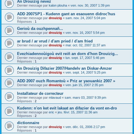
An Drouizig nevez
Dernier message par
kalon plouha
«
ven. nov. 30, 2007 1:39 pm
ADD 2007SP1 - Kudenn gant an esaouenn didroc'hus
Dernier message par
drouizig
«
sam. nov. 24, 2007 5:04 pm
Réponses :
1
Gerioù da ouzhpennañ...
Dernier message par
drouizig
«
ven. nov. 16, 2007 5:54 pm
ar brud / ar vrud / d'am pried / d'am fried
Dernier message par
drouizig
«
mar. oct. 02, 2007 11:37 am
Evezhiadennoùigoù evit reiñ an dorn d'hon Drouizig...
Dernier message par
drouizig
«
lun. sept. 17, 2007 5:46 pm
Réponses :
1
An Drouizig Difazier 2007/Handelv an Diskar-Amzer
Dernier message par
drouizig
«
ven. sept. 14, 2007 5:25 pm
ADD 2007 ouzh Romantoù « Priz ar yaouankiz 2007 »
Dernier message par
drouizig
«
ven. juin 15, 2007 2:35 pm
Installateur de correcteur
Dernier message par
mlavaud
«
sam. mars 03, 2007 9:39 pm
Réponses :
2
Kudenn: n'on ket evit lakaat an difazier da vont en-dro
Dernier message par
eric
«
jeu. févr. 15, 2007 11:36 am
Réponses :
2
dictionnaire
Dernier message par
drouizig
«
ven. déc. 01, 2006 2:17 pm
Réponses :
1