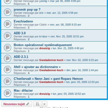
Dernier message par
yannig
«
mar. juil. 05, 2005 4:09 pm
Réponses :
6
prenestr pop up ?
Dernier message par
eric
«
mer. avr. 13, 2005 4:58 pm
Réponses :
2
Evezhiadenn
Dernier message par
Cédric
«
ven. avr. 08, 2005 9:33 am
Réponses :
2
ADD 3.0
Dernier message par
ki-dour
«
ven. févr. 25, 2005 10:51 pm
Réponses :
2
Breton opérationnel systématiquement
Dernier message par
drouizig
«
lun. févr. 21, 2005 4:40 pm
Réponses :
1
ADD 2.3.1
Dernier message par
Gweladenner-kozh
«
mer. févr. 02, 2005 9:23 am
Afell « ajouter au dictionnaire »
Dernier message par
Gweladenner-kozh
«
dim. janv. 16, 2005 1:44 pm
Réponses :
4
C'hwilervañ « Nenn Jani » gant Roparz Hemon
Dernier message par
Gweladenner-kozh
«
lun. janv. 03, 2005 12:03 pm
Réponses :
2
Mac- difazier
Dernier message par
drouizig
«
lun. janv. 03, 2005 10:52 am
Réponses :
1
Nouveau sujet