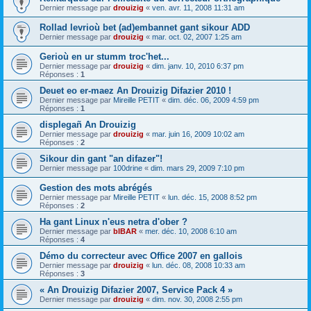
Dernier message par
drouizig
«
ven. avr. 11, 2008 11:31 am
Rollad levrioù bet (ad)embannet gant sikour ADD
Dernier message par
drouizig
«
mar. oct. 02, 2007 1:25 am
Gerioù en ur stumm troc'het...
Dernier message par
drouizig
«
dim. janv. 10, 2010 6:37 pm
Réponses :
1
Deuet eo er-maez An Drouizig Difazier 2010 !
Dernier message par
Mireille PETIT
«
dim. déc. 06, 2009 4:59 pm
Réponses :
1
displegañ An Drouizig
Dernier message par
drouizig
«
mar. juin 16, 2009 10:02 am
Réponses :
2
Sikour din gant "an difazer"!
Dernier message par
100drine
«
dim. mars 29, 2009 7:10 pm
Gestion des mots abrégés
Dernier message par
Mireille PETIT
«
lun. déc. 15, 2008 8:52 pm
Réponses :
2
Ha gant Linux n'eus netra d'ober ?
Dernier message par
bIBAR
«
mer. déc. 10, 2008 6:10 am
Réponses :
4
Démo du correcteur avec Office 2007 en gallois
Dernier message par
drouizig
«
lun. déc. 08, 2008 10:33 am
Réponses :
3
« An Drouizig Difazier 2007, Service Pack 4 »
Dernier message par
drouizig
«
dim. nov. 30, 2008 2:55 pm