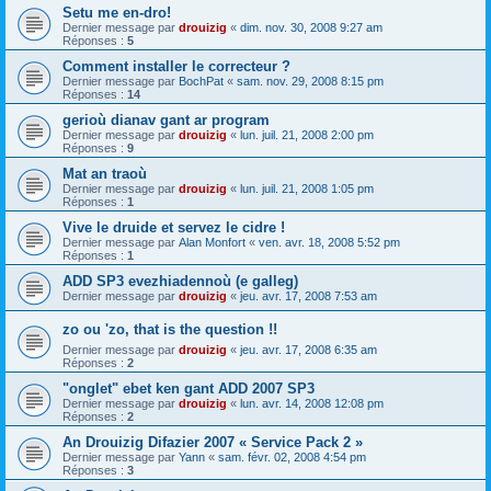
Setu me en-dro!
Dernier message par
drouizig
«
dim. nov. 30, 2008 9:27 am
Réponses :
5
Comment installer le correcteur ?
Dernier message par
BochPat
«
sam. nov. 29, 2008 8:15 pm
Réponses :
14
gerioù dianav gant ar program
Dernier message par
drouizig
«
lun. juil. 21, 2008 2:00 pm
Réponses :
9
Mat an traoù
Dernier message par
drouizig
«
lun. juil. 21, 2008 1:05 pm
Réponses :
1
Vive le druide et servez le cidre !
Dernier message par
Alan Monfort
«
ven. avr. 18, 2008 5:52 pm
Réponses :
1
ADD SP3 evezhiadennoù (e galleg)
Dernier message par
drouizig
«
jeu. avr. 17, 2008 7:53 am
zo ou 'zo, that is the question !!
Dernier message par
drouizig
«
jeu. avr. 17, 2008 6:35 am
Réponses :
2
"onglet" ebet ken gant ADD 2007 SP3
Dernier message par
drouizig
«
lun. avr. 14, 2008 12:08 pm
Réponses :
2
An Drouizig Difazier 2007 « Service Pack 2 »
Dernier message par
Yann
«
sam. févr. 02, 2008 4:54 pm
Réponses :
3