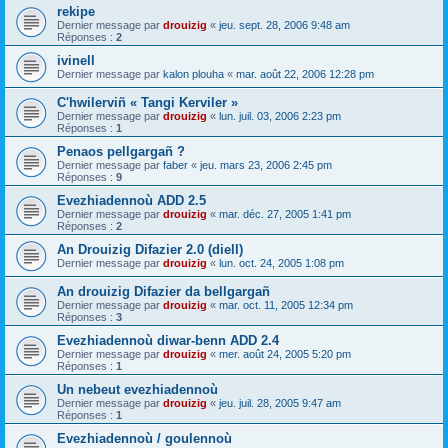
rekipe
Dernier message par
drouizig
«
jeu. sept. 28, 2006 9:48 am
Réponses :
2
ivinell
Dernier message par
kalon plouha
«
mar. août 22, 2006 12:28 pm
C'hwilerviñ « Tangi Kerviler »
Dernier message par
drouizig
«
lun. juil. 03, 2006 2:23 pm
Réponses :
1
Penaos pellgargañ ?
Dernier message par
faber
«
jeu. mars 23, 2006 2:45 pm
Réponses :
9
Evezhiadennoù ADD 2.5
Dernier message par
drouizig
«
mar. déc. 27, 2005 1:41 pm
Réponses :
2
An Drouizig Difazier 2.0 (diell)
Dernier message par
drouizig
«
lun. oct. 24, 2005 1:08 pm
An drouizig Difazier da bellgargañ
Dernier message par
drouizig
«
mar. oct. 11, 2005 12:34 pm
Réponses :
3
Evezhiadennoù diwar-benn ADD 2.4
Dernier message par
drouizig
«
mer. août 24, 2005 5:20 pm
Réponses :
1
Un nebeut evezhiadennoù
Dernier message par
drouizig
«
jeu. juil. 28, 2005 9:47 am
Réponses :
1
Evezhiadennoù / goulennoù