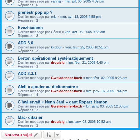
Dernier message par
yannig
«
mar. juil. 05, 2005 4:09 pm
Réponses :
6
prenestr pop up ?
Dernier message par
eric
«
mer. avr. 13, 2005 4:58 pm
Réponses :
2
Evezhiadenn
Dernier message par
Cédric
«
ven. avr. 08, 2005 9:33 am
Réponses :
2
ADD 3.0
Dernier message par
ki-dour
«
ven. févr. 25, 2005 10:51 pm
Réponses :
2
Breton opérationnel systématiquement
Dernier message par
drouizig
«
lun. févr. 21, 2005 4:40 pm
Réponses :
1
ADD 2.3.1
Dernier message par
Gweladenner-kozh
«
mer. févr. 02, 2005 9:23 am
Afell « ajouter au dictionnaire »
Dernier message par
Gweladenner-kozh
«
dim. janv. 16, 2005 1:44 pm
Réponses :
4
C'hwilervañ « Nenn Jani » gant Roparz Hemon
Dernier message par
Gweladenner-kozh
«
lun. janv. 03, 2005 12:03 pm
Réponses :
2
Mac- difazier
Dernier message par
drouizig
«
lun. janv. 03, 2005 10:52 am
Réponses :
1
Nouveau sujet