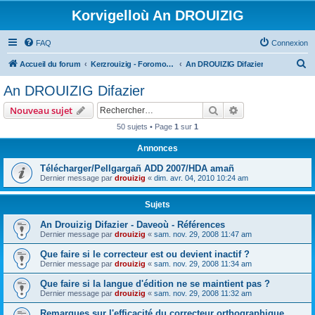
Korvigelloù An DROUIZIG
FAQ
Connexion
R
Accueil du forum
Kerzrouizig - Foromoù An Drouizig
An DROUIZIG Difazier
e
An DROUIZIG Difazier
c
Rechercher
Recherche avanc
Nouveau sujet
h
50 sujets • Page
1
sur
1
e
Annonces
r
c
Télécharger/Pellgargañ ADD 2007/HDA amañ
Dernier message par
drouizig
«
dim. avr. 04, 2010 10:24 am
h
e
Sujets
r
An Drouizig Difazier - Daveoù - Références
Dernier message par
drouizig
«
sam. nov. 29, 2008 11:47 am
Que faire si le correcteur est ou devient inactif ?
Dernier message par
drouizig
«
sam. nov. 29, 2008 11:34 am
Que faire si la langue d'édition ne se maintient pas ?
Dernier message par
drouizig
«
sam. nov. 29, 2008 11:32 am
Remarques sur l'efficacité du correcteur orthographique