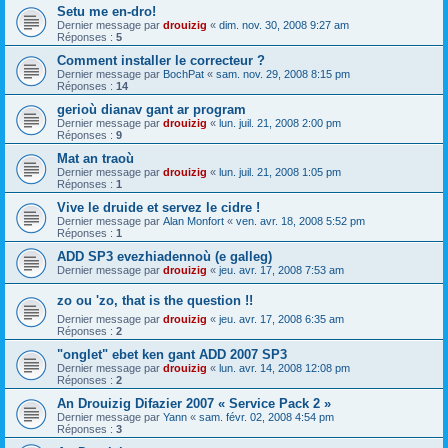
Setu me en-dro!
Dernier message par
drouizig
«
dim. nov. 30, 2008 9:27 am
Réponses :
5
Comment installer le correcteur ?
Dernier message par
BochPat
«
sam. nov. 29, 2008 8:15 pm
Réponses :
14
gerioù dianav gant ar program
Dernier message par
drouizig
«
lun. juil. 21, 2008 2:00 pm
Réponses :
9
Mat an traoù
Dernier message par
drouizig
«
lun. juil. 21, 2008 1:05 pm
Réponses :
1
Vive le druide et servez le cidre !
Dernier message par
Alan Monfort
«
ven. avr. 18, 2008 5:52 pm
Réponses :
1
ADD SP3 evezhiadennoù (e galleg)
Dernier message par
drouizig
«
jeu. avr. 17, 2008 7:53 am
zo ou 'zo, that is the question !!
Dernier message par
drouizig
«
jeu. avr. 17, 2008 6:35 am
Réponses :
2
"onglet" ebet ken gant ADD 2007 SP3
Dernier message par
drouizig
«
lun. avr. 14, 2008 12:08 pm
Réponses :
2
An Drouizig Difazier 2007 « Service Pack 2 »
Dernier message par
Yann
«
sam. févr. 02, 2008 4:54 pm
Réponses :
3