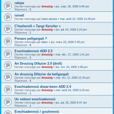
rekipe
Dernier message par
drouizig
«
jeu. sept. 28, 2006 9:48 am
Réponses :
2
ivinell
Dernier message par
kalon plouha
«
mar. août 22, 2006 12:28 pm
C'hwilerviñ « Tangi Kerviler »
Dernier message par
drouizig
«
lun. juil. 03, 2006 2:23 pm
Réponses :
1
Penaos pellgargañ ?
Dernier message par
faber
«
jeu. mars 23, 2006 2:45 pm
Réponses :
9
Evezhiadennoù ADD 2.5
Dernier message par
drouizig
«
mar. déc. 27, 2005 1:41 pm
Réponses :
2
An Drouizig Difazier 2.0 (diell)
Dernier message par
drouizig
«
lun. oct. 24, 2005 1:08 pm
An drouizig Difazier da bellgargañ
Dernier message par
drouizig
«
mar. oct. 11, 2005 12:34 pm
Réponses :
3
Evezhiadennoù diwar-benn ADD 2.4
Dernier message par
drouizig
«
mer. août 24, 2005 5:20 pm
Réponses :
1
Un nebeut evezhiadennoù
Dernier message par
drouizig
«
jeu. juil. 28, 2005 9:47 am
Réponses :
1
Evezhiadennoù / goulennoù