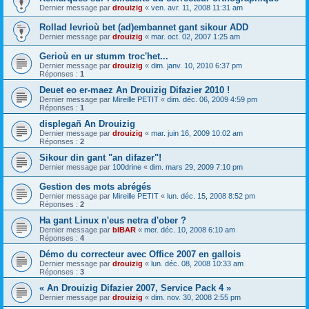
Dernier message par
drouizig
«
ven. avr. 11, 2008 11:31 am
Rollad levrioù bet (ad)embannet gant sikour ADD
Dernier message par
drouizig
«
mar. oct. 02, 2007 1:25 am
Gerioù en ur stumm troc'het...
Dernier message par
drouizig
«
dim. janv. 10, 2010 6:37 pm
Réponses :
1
Deuet eo er-maez An Drouizig Difazier 2010 !
Dernier message par
Mireille PETIT
«
dim. déc. 06, 2009 4:59 pm
Réponses :
1
displegañ An Drouizig
Dernier message par
drouizig
«
mar. juin 16, 2009 10:02 am
Réponses :
2
Sikour din gant "an difazer"!
Dernier message par
100drine
«
dim. mars 29, 2009 7:10 pm
Gestion des mots abrégés
Dernier message par
Mireille PETIT
«
lun. déc. 15, 2008 8:52 pm
Réponses :
2
Ha gant Linux n'eus netra d'ober ?
Dernier message par
bIBAR
«
mer. déc. 10, 2008 6:10 am
Réponses :
4
Démo du correcteur avec Office 2007 en gallois
Dernier message par
drouizig
«
lun. déc. 08, 2008 10:33 am
Réponses :
3
« An Drouizig Difazier 2007, Service Pack 4 »
Dernier message par
drouizig
«
dim. nov. 30, 2008 2:55 pm