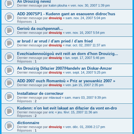
An Drouizig nevez
Dernier message par
kalon plouha
«
ven. nov. 30, 2007 1:39 pm
ADD 2007SP1 - Kudenn gant an esaouenn didroc'hus
Dernier message par
drouizig
«
sam. nov. 24, 2007 5:04 pm
Réponses :
1
Gerioù da ouzhpennañ...
Dernier message par
drouizig
«
ven. nov. 16, 2007 5:54 pm
ar brud / ar vrud / d'am pried / d'am fried
Dernier message par
drouizig
«
mar. oct. 02, 2007 11:37 am
Evezhiadennoùigoù evit reiñ an dorn d'hon Drouizig...
Dernier message par
drouizig
«
lun. sept. 17, 2007 5:46 pm
Réponses :
1
An Drouizig Difazier 2007/Handelv an Diskar-Amzer
Dernier message par
drouizig
«
ven. sept. 14, 2007 5:25 pm
ADD 2007 ouzh Romantoù « Priz ar yaouankiz 2007 »
Dernier message par
drouizig
«
ven. juin 15, 2007 2:35 pm
Installateur de correcteur
Dernier message par
mlavaud
«
sam. mars 03, 2007 9:39 pm
Réponses :
2
Kudenn: n'on ket evit lakaat an difazier da vont en-dro
Dernier message par
eric
«
jeu. févr. 15, 2007 11:36 am
Réponses :
2
dictionnaire
Dernier message par
drouizig
«
ven. déc. 01, 2006 2:17 pm
Réponses :
1