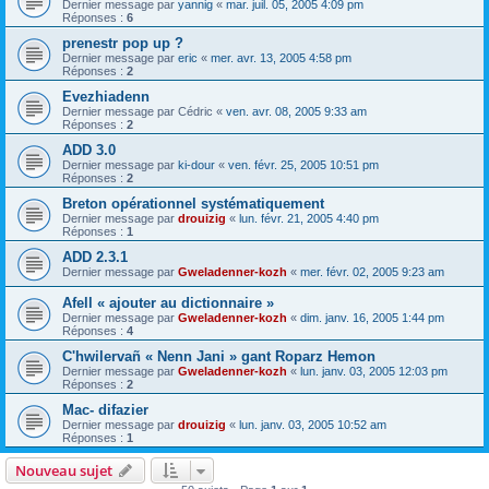
Dernier message par
yannig
«
mar. juil. 05, 2005 4:09 pm
Réponses :
6
prenestr pop up ?
Dernier message par
eric
«
mer. avr. 13, 2005 4:58 pm
Réponses :
2
Evezhiadenn
Dernier message par
Cédric
«
ven. avr. 08, 2005 9:33 am
Réponses :
2
ADD 3.0
Dernier message par
ki-dour
«
ven. févr. 25, 2005 10:51 pm
Réponses :
2
Breton opérationnel systématiquement
Dernier message par
drouizig
«
lun. févr. 21, 2005 4:40 pm
Réponses :
1
ADD 2.3.1
Dernier message par
Gweladenner-kozh
«
mer. févr. 02, 2005 9:23 am
Afell « ajouter au dictionnaire »
Dernier message par
Gweladenner-kozh
«
dim. janv. 16, 2005 1:44 pm
Réponses :
4
C'hwilervañ « Nenn Jani » gant Roparz Hemon
Dernier message par
Gweladenner-kozh
«
lun. janv. 03, 2005 12:03 pm
Réponses :
2
Mac- difazier
Dernier message par
drouizig
«
lun. janv. 03, 2005 10:52 am
Réponses :
1
Nouveau sujet