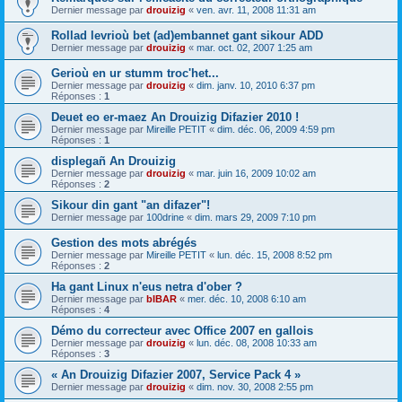
Dernier message par
drouizig
«
ven. avr. 11, 2008 11:31 am
Rollad levrioù bet (ad)embannet gant sikour ADD
Dernier message par
drouizig
«
mar. oct. 02, 2007 1:25 am
Gerioù en ur stumm troc'het...
Dernier message par
drouizig
«
dim. janv. 10, 2010 6:37 pm
Réponses :
1
Deuet eo er-maez An Drouizig Difazier 2010 !
Dernier message par
Mireille PETIT
«
dim. déc. 06, 2009 4:59 pm
Réponses :
1
displegañ An Drouizig
Dernier message par
drouizig
«
mar. juin 16, 2009 10:02 am
Réponses :
2
Sikour din gant "an difazer"!
Dernier message par
100drine
«
dim. mars 29, 2009 7:10 pm
Gestion des mots abrégés
Dernier message par
Mireille PETIT
«
lun. déc. 15, 2008 8:52 pm
Réponses :
2
Ha gant Linux n'eus netra d'ober ?
Dernier message par
bIBAR
«
mer. déc. 10, 2008 6:10 am
Réponses :
4
Démo du correcteur avec Office 2007 en gallois
Dernier message par
drouizig
«
lun. déc. 08, 2008 10:33 am
Réponses :
3
« An Drouizig Difazier 2007, Service Pack 4 »
Dernier message par
drouizig
«
dim. nov. 30, 2008 2:55 pm