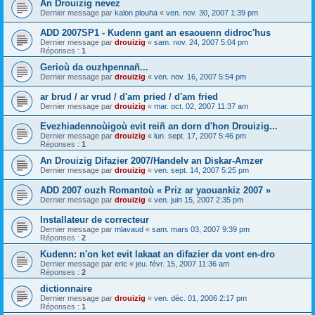
An Drouizig nevez
Dernier message par
kalon plouha
«
ven. nov. 30, 2007 1:39 pm
ADD 2007SP1 - Kudenn gant an esaouenn didroc'hus
Dernier message par
drouizig
«
sam. nov. 24, 2007 5:04 pm
Réponses :
1
Gerioù da ouzhpennañ...
Dernier message par
drouizig
«
ven. nov. 16, 2007 5:54 pm
ar brud / ar vrud / d'am pried / d'am fried
Dernier message par
drouizig
«
mar. oct. 02, 2007 11:37 am
Evezhiadennoùigoù evit reiñ an dorn d'hon Drouizig...
Dernier message par
drouizig
«
lun. sept. 17, 2007 5:46 pm
Réponses :
1
An Drouizig Difazier 2007/Handelv an Diskar-Amzer
Dernier message par
drouizig
«
ven. sept. 14, 2007 5:25 pm
ADD 2007 ouzh Romantoù « Priz ar yaouankiz 2007 »
Dernier message par
drouizig
«
ven. juin 15, 2007 2:35 pm
Installateur de correcteur
Dernier message par
mlavaud
«
sam. mars 03, 2007 9:39 pm
Réponses :
2
Kudenn: n'on ket evit lakaat an difazier da vont en-dro
Dernier message par
eric
«
jeu. févr. 15, 2007 11:36 am
Réponses :
2
dictionnaire
Dernier message par
drouizig
«
ven. déc. 01, 2006 2:17 pm
Réponses :
1