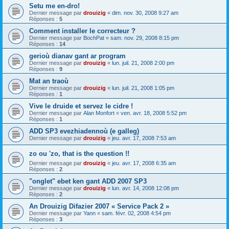
Setu me en-dro!
Dernier message par
drouizig
«
dim. nov. 30, 2008 9:27 am
Réponses :
5
Comment installer le correcteur ?
Dernier message par
BochPat
«
sam. nov. 29, 2008 8:15 pm
Réponses :
14
gerioù dianav gant ar program
Dernier message par
drouizig
«
lun. juil. 21, 2008 2:00 pm
Réponses :
9
Mat an traoù
Dernier message par
drouizig
«
lun. juil. 21, 2008 1:05 pm
Réponses :
1
Vive le druide et servez le cidre !
Dernier message par
Alan Monfort
«
ven. avr. 18, 2008 5:52 pm
Réponses :
1
ADD SP3 evezhiadennoù (e galleg)
Dernier message par
drouizig
«
jeu. avr. 17, 2008 7:53 am
zo ou 'zo, that is the question !!
Dernier message par
drouizig
«
jeu. avr. 17, 2008 6:35 am
Réponses :
2
"onglet" ebet ken gant ADD 2007 SP3
Dernier message par
drouizig
«
lun. avr. 14, 2008 12:08 pm
Réponses :
2
An Drouizig Difazier 2007 « Service Pack 2 »
Dernier message par
Yann
«
sam. févr. 02, 2008 4:54 pm
Réponses :
3