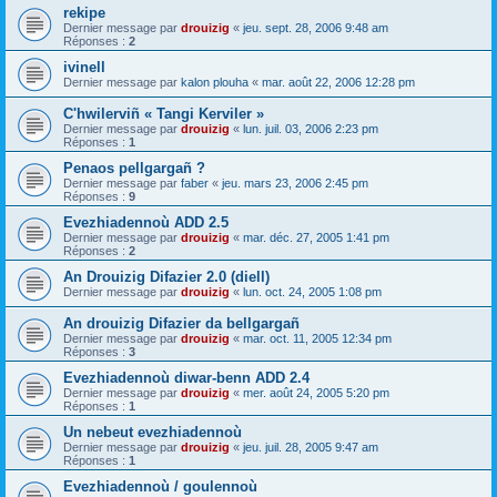
rekipe
Dernier message par
drouizig
«
jeu. sept. 28, 2006 9:48 am
Réponses :
2
ivinell
Dernier message par
kalon plouha
«
mar. août 22, 2006 12:28 pm
C'hwilerviñ « Tangi Kerviler »
Dernier message par
drouizig
«
lun. juil. 03, 2006 2:23 pm
Réponses :
1
Penaos pellgargañ ?
Dernier message par
faber
«
jeu. mars 23, 2006 2:45 pm
Réponses :
9
Evezhiadennoù ADD 2.5
Dernier message par
drouizig
«
mar. déc. 27, 2005 1:41 pm
Réponses :
2
An Drouizig Difazier 2.0 (diell)
Dernier message par
drouizig
«
lun. oct. 24, 2005 1:08 pm
An drouizig Difazier da bellgargañ
Dernier message par
drouizig
«
mar. oct. 11, 2005 12:34 pm
Réponses :
3
Evezhiadennoù diwar-benn ADD 2.4
Dernier message par
drouizig
«
mer. août 24, 2005 5:20 pm
Réponses :
1
Un nebeut evezhiadennoù
Dernier message par
drouizig
«
jeu. juil. 28, 2005 9:47 am
Réponses :
1
Evezhiadennoù / goulennoù