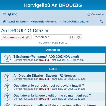
Korvigelloù An DROUIZIG
FAQ
Connexion
R
Accueil du forum
Kerzrouizig - Foromoù An Drouizig
An DROUIZIG Difazier
e
An DROUIZIG Difazier
c
Rechercher
Recherche avanc
Nouveau sujet
h
50 sujets • Page
1
sur
1
e
Annonces
r
c
Télécharger/Pellgargañ ADD 2007/HDA amañ
Dernier message par
drouizig
«
dim. avr. 04, 2010 10:24 am
h
e
Sujets
r
An Drouizig Difazier - Daveoù - Références
Dernier message par
drouizig
«
sam. nov. 29, 2008 11:47 am
Que faire si le correcteur est ou devient inactif ?
Dernier message par
drouizig
«
sam. nov. 29, 2008 11:34 am
Que faire si la langue d'édition ne se maintient pas ?
Dernier message par
drouizig
«
sam. nov. 29, 2008 11:32 am
Remarques sur l'efficacité du correcteur orthographique