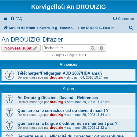
Korvigelloù An DROUIZIG
FAQ
Connexion
R
Accueil du forum
Kerzrouizig - Foromoù An Drouizig
An DROUIZIG Difazier
e
An DROUIZIG Difazier
c
Rechercher
Recherche avanc
Nouveau sujet
h
50 sujets • Page
1
sur
1
e
Annonces
r
c
Télécharger/Pellgargañ ADD 2007/HDA amañ
Dernier message par
drouizig
«
dim. avr. 04, 2010 10:24 am
h
e
Sujets
r
An Drouizig Difazier - Daveoù - Références
Dernier message par
drouizig
«
sam. nov. 29, 2008 11:47 am
Que faire si le correcteur est ou devient inactif ?
Dernier message par
drouizig
«
sam. nov. 29, 2008 11:34 am
Que faire si la langue d'édition ne se maintient pas ?
Dernier message par
drouizig
«
sam. nov. 29, 2008 11:32 am
Remarques sur l'efficacité du correcteur orthographique