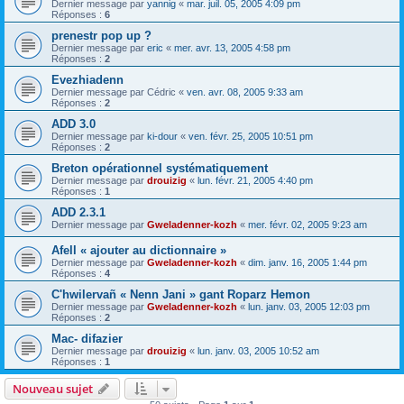
Dernier message par
yannig
«
mar. juil. 05, 2005 4:09 pm
Réponses :
6
prenestr pop up ?
Dernier message par
eric
«
mer. avr. 13, 2005 4:58 pm
Réponses :
2
Evezhiadenn
Dernier message par
Cédric
«
ven. avr. 08, 2005 9:33 am
Réponses :
2
ADD 3.0
Dernier message par
ki-dour
«
ven. févr. 25, 2005 10:51 pm
Réponses :
2
Breton opérationnel systématiquement
Dernier message par
drouizig
«
lun. févr. 21, 2005 4:40 pm
Réponses :
1
ADD 2.3.1
Dernier message par
Gweladenner-kozh
«
mer. févr. 02, 2005 9:23 am
Afell « ajouter au dictionnaire »
Dernier message par
Gweladenner-kozh
«
dim. janv. 16, 2005 1:44 pm
Réponses :
4
C'hwilervañ « Nenn Jani » gant Roparz Hemon
Dernier message par
Gweladenner-kozh
«
lun. janv. 03, 2005 12:03 pm
Réponses :
2
Mac- difazier
Dernier message par
drouizig
«
lun. janv. 03, 2005 10:52 am
Réponses :
1
Nouveau sujet