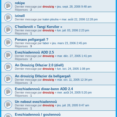
rekipe
Dernier message par
drouizig
«
jeu. sept. 28, 2006 9:48 am
Réponses :
2
ivinell
Dernier message par
kalon plouha
«
mar. août 22, 2006 12:28 pm
C'hwilerviñ « Tangi Kerviler »
Dernier message par
drouizig
«
lun. juil. 03, 2006 2:23 pm
Réponses :
1
Penaos pellgargañ ?
Dernier message par
faber
«
jeu. mars 23, 2006 2:45 pm
Réponses :
9
Evezhiadennoù ADD 2.5
Dernier message par
drouizig
«
mar. déc. 27, 2005 1:41 pm
Réponses :
2
An Drouizig Difazier 2.0 (diell)
Dernier message par
drouizig
«
lun. oct. 24, 2005 1:08 pm
An drouizig Difazier da bellgargañ
Dernier message par
drouizig
«
mar. oct. 11, 2005 12:34 pm
Réponses :
3
Evezhiadennoù diwar-benn ADD 2.4
Dernier message par
drouizig
«
mer. août 24, 2005 5:20 pm
Réponses :
1
Un nebeut evezhiadennoù
Dernier message par
drouizig
«
jeu. juil. 28, 2005 9:47 am
Réponses :
1
Evezhiadennoù / goulennoù