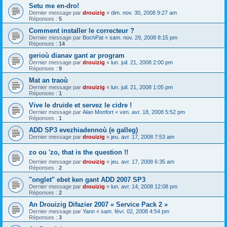
Setu me en-dro!
Dernier message par
drouizig
«
dim. nov. 30, 2008 9:27 am
Réponses :
5
Comment installer le correcteur ?
Dernier message par
BochPat
«
sam. nov. 29, 2008 8:15 pm
Réponses :
14
gerioù dianav gant ar program
Dernier message par
drouizig
«
lun. juil. 21, 2008 2:00 pm
Réponses :
9
Mat an traoù
Dernier message par
drouizig
«
lun. juil. 21, 2008 1:05 pm
Réponses :
1
Vive le druide et servez le cidre !
Dernier message par
Alan Monfort
«
ven. avr. 18, 2008 5:52 pm
Réponses :
1
ADD SP3 evezhiadennoù (e galleg)
Dernier message par
drouizig
«
jeu. avr. 17, 2008 7:53 am
zo ou 'zo, that is the question !!
Dernier message par
drouizig
«
jeu. avr. 17, 2008 6:35 am
Réponses :
2
"onglet" ebet ken gant ADD 2007 SP3
Dernier message par
drouizig
«
lun. avr. 14, 2008 12:08 pm
Réponses :
2
An Drouizig Difazier 2007 « Service Pack 2 »
Dernier message par
Yann
«
sam. févr. 02, 2008 4:54 pm
Réponses :
3