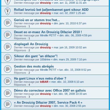
Dernier message par
drouizig
«
ven. avr. 11, 2008 11:31 am
Rollad levrioù bet (ad)embannet gant sikour ADD
Dernier message par
drouizig
«
mar. oct. 02, 2007 1:25 am
Gerioù en ur stumm troc'het...
Dernier message par
drouizig
«
dim. janv. 10, 2010 6:37 pm
Réponses :
1
Deuet eo er-maez An Drouizig Difazier 2010 !
Dernier message par
Mireille PETIT
«
dim. déc. 06, 2009 4:59 pm
Réponses :
1
displegañ An Drouizig
Dernier message par
drouizig
«
mar. juin 16, 2009 10:02 am
Réponses :
2
Sikour din gant "an difazer"!
Dernier message par
100drine
«
dim. mars 29, 2009 7:10 pm
Gestion des mots abrégés
Dernier message par
Mireille PETIT
«
lun. déc. 15, 2008 8:52 pm
Réponses :
2
Ha gant Linux n'eus netra d'ober ?
Dernier message par
bIBAR
«
mer. déc. 10, 2008 6:10 am
Réponses :
4
Démo du correcteur avec Office 2007 en gallois
Dernier message par
drouizig
«
lun. déc. 08, 2008 10:33 am
Réponses :
3
« An Drouizig Difazier 2007, Service Pack 4 »
Dernier message par
drouizig
«
dim. nov. 30, 2008 2:55 pm