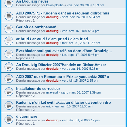
An Drouizig nevez
Dernier message par
kalon plouha
«
ven. nov. 30, 2007 1:39 pm
ADD 2007SP1 - Kudenn gant an esaouenn didroc'hus
Dernier message par
drouizig
«
sam. nov. 24, 2007 5:04 pm
Réponses :
1
Gerioù da ouzhpennañ...
Dernier message par
drouizig
«
ven. nov. 16, 2007 5:54 pm
ar brud / ar vrud / d'am pried / d'am fried
Dernier message par
drouizig
«
mar. oct. 02, 2007 11:37 am
Evezhiadennoùigoù evit reiñ an dorn d'hon Drouizig...
Dernier message par
drouizig
«
lun. sept. 17, 2007 5:46 pm
Réponses :
1
An Drouizig Difazier 2007/Handelv an Diskar-Amzer
Dernier message par
drouizig
«
ven. sept. 14, 2007 5:25 pm
ADD 2007 ouzh Romantoù « Priz ar yaouankiz 2007 »
Dernier message par
drouizig
«
ven. juin 15, 2007 2:35 pm
Installateur de correcteur
Dernier message par
mlavaud
«
sam. mars 03, 2007 9:39 pm
Réponses :
2
Kudenn: n'on ket evit lakaat an difazier da vont en-dro
Dernier message par
eric
«
jeu. févr. 15, 2007 11:36 am
Réponses :
2
dictionnaire
Dernier message par
drouizig
«
ven. déc. 01, 2006 2:17 pm
Réponses :
1