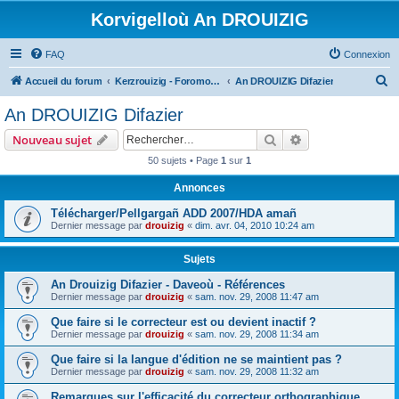
Korvigelloù An DROUIZIG
FAQ
Connexion
R
Accueil du forum
Kerzrouizig - Foromoù An Drouizig
An DROUIZIG Difazier
e
An DROUIZIG Difazier
c
Rechercher
Recherche avanc
Nouveau sujet
h
50 sujets • Page
1
sur
1
e
Annonces
r
c
Télécharger/Pellgargañ ADD 2007/HDA amañ
Dernier message par
drouizig
«
dim. avr. 04, 2010 10:24 am
h
e
Sujets
r
An Drouizig Difazier - Daveoù - Références
Dernier message par
drouizig
«
sam. nov. 29, 2008 11:47 am
Que faire si le correcteur est ou devient inactif ?
Dernier message par
drouizig
«
sam. nov. 29, 2008 11:34 am
Que faire si la langue d'édition ne se maintient pas ?
Dernier message par
drouizig
«
sam. nov. 29, 2008 11:32 am
Remarques sur l'efficacité du correcteur orthographique