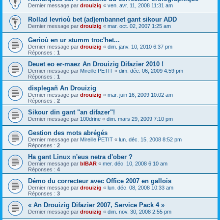
Dernier message par
drouizig
«
ven. avr. 11, 2008 11:31 am
Rollad levrioù bet (ad)embannet gant sikour ADD
Dernier message par
drouizig
«
mar. oct. 02, 2007 1:25 am
Gerioù en ur stumm troc'het...
Dernier message par
drouizig
«
dim. janv. 10, 2010 6:37 pm
Réponses :
1
Deuet eo er-maez An Drouizig Difazier 2010 !
Dernier message par
Mireille PETIT
«
dim. déc. 06, 2009 4:59 pm
Réponses :
1
displegañ An Drouizig
Dernier message par
drouizig
«
mar. juin 16, 2009 10:02 am
Réponses :
2
Sikour din gant "an difazer"!
Dernier message par
100drine
«
dim. mars 29, 2009 7:10 pm
Gestion des mots abrégés
Dernier message par
Mireille PETIT
«
lun. déc. 15, 2008 8:52 pm
Réponses :
2
Ha gant Linux n'eus netra d'ober ?
Dernier message par
bIBAR
«
mer. déc. 10, 2008 6:10 am
Réponses :
4
Démo du correcteur avec Office 2007 en gallois
Dernier message par
drouizig
«
lun. déc. 08, 2008 10:33 am
Réponses :
3
« An Drouizig Difazier 2007, Service Pack 4 »
Dernier message par
drouizig
«
dim. nov. 30, 2008 2:55 pm