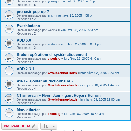
Dernier message par
yannig
«
mar. juil. 05, 2005 4:09 pm
Réponses :
6
prenestr pop up ?
Dernier message par
eric
«
mer. avr. 13, 2005 4:58 pm
Réponses :
2
Evezhiadenn
Dernier message par
Cédric
«
ven. avr. 08, 2005 9:33 am
Réponses :
2
ADD 3.0
Dernier message par
ki-dour
«
ven. févr. 25, 2005 10:51 pm
Réponses :
2
Breton opérationnel systématiquement
Dernier message par
drouizig
«
lun. févr. 21, 2005 4:40 pm
Réponses :
1
ADD 2.3.1
Dernier message par
Gweladenner-kozh
«
mer. févr. 02, 2005 9:23 am
Afell « ajouter au dictionnaire »
Dernier message par
Gweladenner-kozh
«
dim. janv. 16, 2005 1:44 pm
Réponses :
4
C'hwilervañ « Nenn Jani » gant Roparz Hemon
Dernier message par
Gweladenner-kozh
«
lun. janv. 03, 2005 12:03 pm
Réponses :
2
Mac- difazier
Dernier message par
drouizig
«
lun. janv. 03, 2005 10:52 am
Réponses :
1
Nouveau sujet