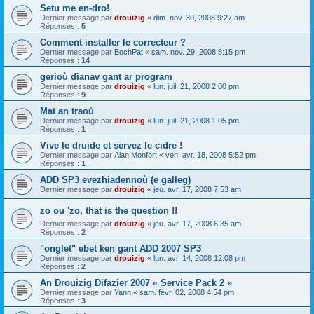
Setu me en-dro!
Dernier message par
drouizig
«
dim. nov. 30, 2008 9:27 am
Réponses :
5
Comment installer le correcteur ?
Dernier message par
BochPat
«
sam. nov. 29, 2008 8:15 pm
Réponses :
14
gerioù dianav gant ar program
Dernier message par
drouizig
«
lun. juil. 21, 2008 2:00 pm
Réponses :
9
Mat an traoù
Dernier message par
drouizig
«
lun. juil. 21, 2008 1:05 pm
Réponses :
1
Vive le druide et servez le cidre !
Dernier message par
Alan Monfort
«
ven. avr. 18, 2008 5:52 pm
Réponses :
1
ADD SP3 evezhiadennoù (e galleg)
Dernier message par
drouizig
«
jeu. avr. 17, 2008 7:53 am
zo ou 'zo, that is the question !!
Dernier message par
drouizig
«
jeu. avr. 17, 2008 6:35 am
Réponses :
2
"onglet" ebet ken gant ADD 2007 SP3
Dernier message par
drouizig
«
lun. avr. 14, 2008 12:08 pm
Réponses :
2
An Drouizig Difazier 2007 « Service Pack 2 »
Dernier message par
Yann
«
sam. févr. 02, 2008 4:54 pm
Réponses :
3