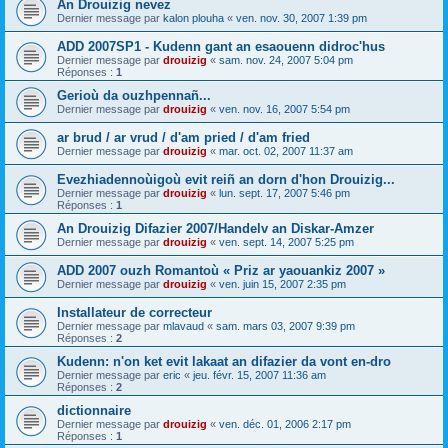
An Drouizig nevez
Dernier message par
kalon plouha
«
ven. nov. 30, 2007 1:39 pm
ADD 2007SP1 - Kudenn gant an esaouenn didroc'hus
Dernier message par
drouizig
«
sam. nov. 24, 2007 5:04 pm
Réponses :
1
Gerioù da ouzhpennañ...
Dernier message par
drouizig
«
ven. nov. 16, 2007 5:54 pm
ar brud / ar vrud / d'am pried / d'am fried
Dernier message par
drouizig
«
mar. oct. 02, 2007 11:37 am
Evezhiadennoùigoù evit reiñ an dorn d'hon Drouizig...
Dernier message par
drouizig
«
lun. sept. 17, 2007 5:46 pm
Réponses :
1
An Drouizig Difazier 2007/Handelv an Diskar-Amzer
Dernier message par
drouizig
«
ven. sept. 14, 2007 5:25 pm
ADD 2007 ouzh Romantoù « Priz ar yaouankiz 2007 »
Dernier message par
drouizig
«
ven. juin 15, 2007 2:35 pm
Installateur de correcteur
Dernier message par
mlavaud
«
sam. mars 03, 2007 9:39 pm
Réponses :
2
Kudenn: n'on ket evit lakaat an difazier da vont en-dro
Dernier message par
eric
«
jeu. févr. 15, 2007 11:36 am
Réponses :
2
dictionnaire
Dernier message par
drouizig
«
ven. déc. 01, 2006 2:17 pm
Réponses :
1