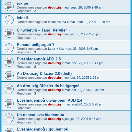
rekipe
Dernier message par
drouizig
«
jeu. sept. 28, 2006 9:48 am
Réponses :
2
ivinell
Dernier message par
kalon plouha
«
mar. août 22, 2006 12:28 pm
C'hwilerviñ « Tangi Kerviler »
Dernier message par
drouizig
«
lun. juil. 03, 2006 2:23 pm
Réponses :
1
Penaos pellgargañ ?
Dernier message par
faber
«
jeu. mars 23, 2006 2:45 pm
Réponses :
9
Evezhiadennoù ADD 2.5
Dernier message par
drouizig
«
mar. déc. 27, 2005 1:41 pm
Réponses :
2
An Drouizig Difazier 2.0 (diell)
Dernier message par
drouizig
«
lun. oct. 24, 2005 1:08 pm
An drouizig Difazier da bellgargañ
Dernier message par
drouizig
«
mar. oct. 11, 2005 12:34 pm
Réponses :
3
Evezhiadennoù diwar-benn ADD 2.4
Dernier message par
drouizig
«
mer. août 24, 2005 5:20 pm
Réponses :
1
Un nebeut evezhiadennoù
Dernier message par
drouizig
«
jeu. juil. 28, 2005 9:47 am
Réponses :
1
Evezhiadennoù / goulennoù