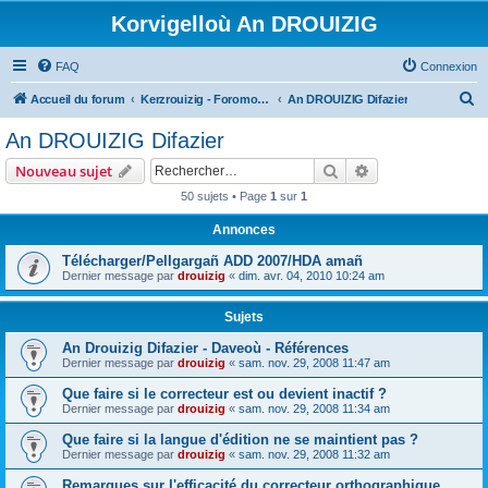
Korvigelloù An DROUIZIG
FAQ
Connexion
R
Accueil du forum
Kerzrouizig - Foromoù An Drouizig
An DROUIZIG Difazier
e
An DROUIZIG Difazier
c
Rechercher
Recherche avanc
Nouveau sujet
h
50 sujets • Page
1
sur
1
e
Annonces
r
c
Télécharger/Pellgargañ ADD 2007/HDA amañ
Dernier message par
drouizig
«
dim. avr. 04, 2010 10:24 am
h
e
Sujets
r
An Drouizig Difazier - Daveoù - Références
Dernier message par
drouizig
«
sam. nov. 29, 2008 11:47 am
Que faire si le correcteur est ou devient inactif ?
Dernier message par
drouizig
«
sam. nov. 29, 2008 11:34 am
Que faire si la langue d'édition ne se maintient pas ?
Dernier message par
drouizig
«
sam. nov. 29, 2008 11:32 am
Remarques sur l'efficacité du correcteur orthographique