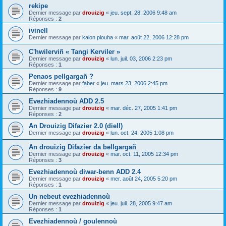
rekipe
Dernier message par
drouizig
«
jeu. sept. 28, 2006 9:48 am
Réponses :
2
ivinell
Dernier message par
kalon plouha
«
mar. août 22, 2006 12:28 pm
C'hwilerviñ « Tangi Kerviler »
Dernier message par
drouizig
«
lun. juil. 03, 2006 2:23 pm
Réponses :
1
Penaos pellgargañ ?
Dernier message par
faber
«
jeu. mars 23, 2006 2:45 pm
Réponses :
9
Evezhiadennoù ADD 2.5
Dernier message par
drouizig
«
mar. déc. 27, 2005 1:41 pm
Réponses :
2
An Drouizig Difazier 2.0 (diell)
Dernier message par
drouizig
«
lun. oct. 24, 2005 1:08 pm
An drouizig Difazier da bellgargañ
Dernier message par
drouizig
«
mar. oct. 11, 2005 12:34 pm
Réponses :
3
Evezhiadennoù diwar-benn ADD 2.4
Dernier message par
drouizig
«
mer. août 24, 2005 5:20 pm
Réponses :
1
Un nebeut evezhiadennoù
Dernier message par
drouizig
«
jeu. juil. 28, 2005 9:47 am
Réponses :
1
Evezhiadennoù / goulennoù