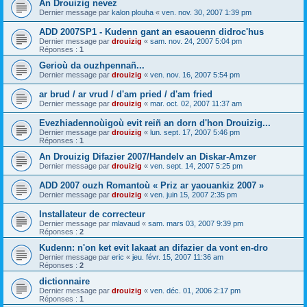
An Drouizig nevez
Dernier message par
kalon plouha
«
ven. nov. 30, 2007 1:39 pm
ADD 2007SP1 - Kudenn gant an esaouenn didroc'hus
Dernier message par
drouizig
«
sam. nov. 24, 2007 5:04 pm
Réponses :
1
Gerioù da ouzhpennañ...
Dernier message par
drouizig
«
ven. nov. 16, 2007 5:54 pm
ar brud / ar vrud / d'am pried / d'am fried
Dernier message par
drouizig
«
mar. oct. 02, 2007 11:37 am
Evezhiadennoùigoù evit reiñ an dorn d'hon Drouizig...
Dernier message par
drouizig
«
lun. sept. 17, 2007 5:46 pm
Réponses :
1
An Drouizig Difazier 2007/Handelv an Diskar-Amzer
Dernier message par
drouizig
«
ven. sept. 14, 2007 5:25 pm
ADD 2007 ouzh Romantoù « Priz ar yaouankiz 2007 »
Dernier message par
drouizig
«
ven. juin 15, 2007 2:35 pm
Installateur de correcteur
Dernier message par
mlavaud
«
sam. mars 03, 2007 9:39 pm
Réponses :
2
Kudenn: n'on ket evit lakaat an difazier da vont en-dro
Dernier message par
eric
«
jeu. févr. 15, 2007 11:36 am
Réponses :
2
dictionnaire
Dernier message par
drouizig
«
ven. déc. 01, 2006 2:17 pm
Réponses :
1