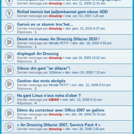
Dernier message par
drouizig
«
ven. avr. 11, 2008 11:31 am
Rollad levrioù bet (ad)embannet gant sikour ADD
Dernier message par
drouizig
«
mar. oct. 02, 2007 1:25 am
Gerioù en ur stumm troc'het...
Dernier message par
drouizig
«
dim. janv. 10, 2010 6:37 pm
Réponses :
1
Deuet eo er-maez An Drouizig Difazier 2010 !
Dernier message par
Mireille PETIT
«
dim. déc. 06, 2009 4:59 pm
Réponses :
1
displegañ An Drouizig
Dernier message par
drouizig
«
mar. juin 16, 2009 10:02 am
Réponses :
2
Sikour din gant "an difazer"!
Dernier message par
100drine
«
dim. mars 29, 2009 7:10 pm
Gestion des mots abrégés
Dernier message par
Mireille PETIT
«
lun. déc. 15, 2008 8:52 pm
Réponses :
2
Ha gant Linux n'eus netra d'ober ?
Dernier message par
bIBAR
«
mer. déc. 10, 2008 6:10 am
Réponses :
4
Démo du correcteur avec Office 2007 en gallois
Dernier message par
drouizig
«
lun. déc. 08, 2008 10:33 am
Réponses :
3
« An Drouizig Difazier 2007, Service Pack 4 »
Dernier message par
drouizig
«
dim. nov. 30, 2008 2:55 pm