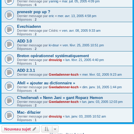
Dernier message par
yannig
«
mar. juil. 05, 2005 4:09 pm
Réponses :
6
prenestr pop up ?
Dernier message par
eric
«
mer. avr. 13, 2005 4:58 pm
Réponses :
2
Evezhiadenn
Dernier message par
Cédric
«
ven. avr. 08, 2005 9:33 am
Réponses :
2
ADD 3.0
Dernier message par
ki-dour
«
ven. févr. 25, 2005 10:51 pm
Réponses :
2
Breton opérationnel systématiquement
Dernier message par
drouizig
«
lun. févr. 21, 2005 4:40 pm
Réponses :
1
ADD 2.3.1
Dernier message par
Gweladenner-kozh
«
mer. févr. 02, 2005 9:23 am
Afell « ajouter au dictionnaire »
Dernier message par
Gweladenner-kozh
«
dim. janv. 16, 2005 1:44 pm
Réponses :
4
C'hwilervañ « Nenn Jani » gant Roparz Hemon
Dernier message par
Gweladenner-kozh
«
lun. janv. 03, 2005 12:03 pm
Réponses :
2
Mac- difazier
Dernier message par
drouizig
«
lun. janv. 03, 2005 10:52 am
Réponses :
1
Nouveau sujet