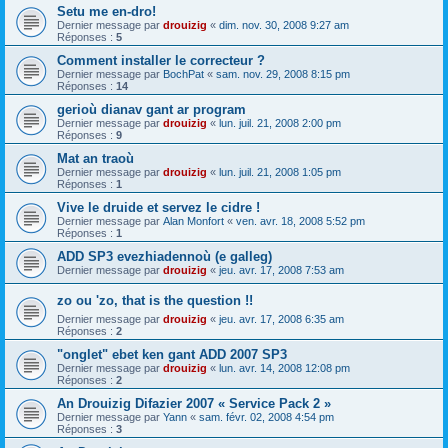
Setu me en-dro!
Dernier message par
drouizig
«
dim. nov. 30, 2008 9:27 am
Réponses :
5
Comment installer le correcteur ?
Dernier message par
BochPat
«
sam. nov. 29, 2008 8:15 pm
Réponses :
14
gerioù dianav gant ar program
Dernier message par
drouizig
«
lun. juil. 21, 2008 2:00 pm
Réponses :
9
Mat an traoù
Dernier message par
drouizig
«
lun. juil. 21, 2008 1:05 pm
Réponses :
1
Vive le druide et servez le cidre !
Dernier message par
Alan Monfort
«
ven. avr. 18, 2008 5:52 pm
Réponses :
1
ADD SP3 evezhiadennoù (e galleg)
Dernier message par
drouizig
«
jeu. avr. 17, 2008 7:53 am
zo ou 'zo, that is the question !!
Dernier message par
drouizig
«
jeu. avr. 17, 2008 6:35 am
Réponses :
2
"onglet" ebet ken gant ADD 2007 SP3
Dernier message par
drouizig
«
lun. avr. 14, 2008 12:08 pm
Réponses :
2
An Drouizig Difazier 2007 « Service Pack 2 »
Dernier message par
Yann
«
sam. févr. 02, 2008 4:54 pm
Réponses :
3