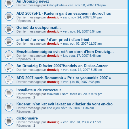
An Drouizig nevez
Dernier message par
kalon plouha
«
ven. nov. 30, 2007 1:39 pm
ADD 2007SP1 - Kudenn gant an esaouenn didroc'hus
Dernier message par
drouizig
«
sam. nov. 24, 2007 5:04 pm
Réponses :
1
Gerioù da ouzhpennañ...
Dernier message par
drouizig
«
ven. nov. 16, 2007 5:54 pm
ar brud / ar vrud / d'am pried / d'am fried
Dernier message par
drouizig
«
mar. oct. 02, 2007 11:37 am
Evezhiadennoùigoù evit reiñ an dorn d'hon Drouizig...
Dernier message par
drouizig
«
lun. sept. 17, 2007 5:46 pm
Réponses :
1
An Drouizig Difazier 2007/Handelv an Diskar-Amzer
Dernier message par
drouizig
«
ven. sept. 14, 2007 5:25 pm
ADD 2007 ouzh Romantoù « Priz ar yaouankiz 2007 »
Dernier message par
drouizig
«
ven. juin 15, 2007 2:35 pm
Installateur de correcteur
Dernier message par
mlavaud
«
sam. mars 03, 2007 9:39 pm
Réponses :
2
Kudenn: n'on ket evit lakaat an difazier da vont en-dro
Dernier message par
eric
«
jeu. févr. 15, 2007 11:36 am
Réponses :
2
dictionnaire
Dernier message par
drouizig
«
ven. déc. 01, 2006 2:17 pm
Réponses :
1