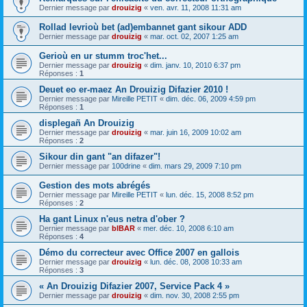
Dernier message par
drouizig
«
ven. avr. 11, 2008 11:31 am
Rollad levrioù bet (ad)embannet gant sikour ADD
Dernier message par
drouizig
«
mar. oct. 02, 2007 1:25 am
Gerioù en ur stumm troc'het...
Dernier message par
drouizig
«
dim. janv. 10, 2010 6:37 pm
Réponses :
1
Deuet eo er-maez An Drouizig Difazier 2010 !
Dernier message par
Mireille PETIT
«
dim. déc. 06, 2009 4:59 pm
Réponses :
1
displegañ An Drouizig
Dernier message par
drouizig
«
mar. juin 16, 2009 10:02 am
Réponses :
2
Sikour din gant "an difazer"!
Dernier message par
100drine
«
dim. mars 29, 2009 7:10 pm
Gestion des mots abrégés
Dernier message par
Mireille PETIT
«
lun. déc. 15, 2008 8:52 pm
Réponses :
2
Ha gant Linux n'eus netra d'ober ?
Dernier message par
bIBAR
«
mer. déc. 10, 2008 6:10 am
Réponses :
4
Démo du correcteur avec Office 2007 en gallois
Dernier message par
drouizig
«
lun. déc. 08, 2008 10:33 am
Réponses :
3
« An Drouizig Difazier 2007, Service Pack 4 »
Dernier message par
drouizig
«
dim. nov. 30, 2008 2:55 pm