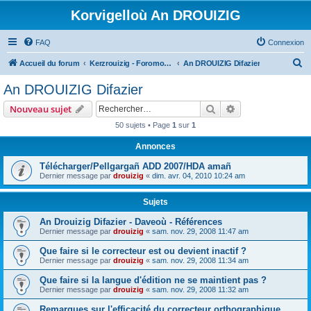
Korvigelloù An DROUIZIG
FAQ
Connexion
R
Accueil du forum
Kerzrouizig - Foromoù An Drouizig
An DROUIZIG Difazier
e
An DROUIZIG Difazier
c
Rechercher
Recherche avanc
Nouveau sujet
h
50 sujets • Page
1
sur
1
e
Annonces
r
c
Télécharger/Pellgargañ ADD 2007/HDA amañ
Dernier message par
drouizig
«
dim. avr. 04, 2010 10:24 am
h
e
Sujets
r
An Drouizig Difazier - Daveoù - Références
Dernier message par
drouizig
«
sam. nov. 29, 2008 11:47 am
Que faire si le correcteur est ou devient inactif ?
Dernier message par
drouizig
«
sam. nov. 29, 2008 11:34 am
Que faire si la langue d'édition ne se maintient pas ?
Dernier message par
drouizig
«
sam. nov. 29, 2008 11:32 am
Remarques sur l'efficacité du correcteur orthographique