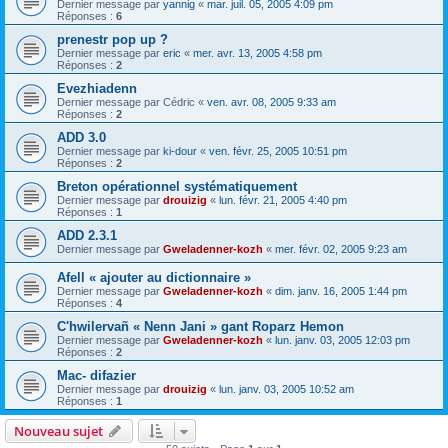
Dernier message par
yannig
«
mar. juil. 05, 2005 4:09 pm
Réponses :
6
prenestr pop up ?
Dernier message par
eric
«
mer. avr. 13, 2005 4:58 pm
Réponses :
2
Evezhiadenn
Dernier message par
Cédric
«
ven. avr. 08, 2005 9:33 am
Réponses :
2
ADD 3.0
Dernier message par
ki-dour
«
ven. févr. 25, 2005 10:51 pm
Réponses :
2
Breton opérationnel systématiquement
Dernier message par
drouizig
«
lun. févr. 21, 2005 4:40 pm
Réponses :
1
ADD 2.3.1
Dernier message par
Gweladenner-kozh
«
mer. févr. 02, 2005 9:23 am
Afell « ajouter au dictionnaire »
Dernier message par
Gweladenner-kozh
«
dim. janv. 16, 2005 1:44 pm
Réponses :
4
C'hwilervañ « Nenn Jani » gant Roparz Hemon
Dernier message par
Gweladenner-kozh
«
lun. janv. 03, 2005 12:03 pm
Réponses :
2
Mac- difazier
Dernier message par
drouizig
«
lun. janv. 03, 2005 10:52 am
Réponses :
1
Nouveau sujet