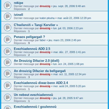
rekipe
Dernier message par
drouizig
«
jeu. sept. 28, 2006 9:48 am
Réponses :
2
ivinell
Dernier message par
kalon plouha
«
mar. août 22, 2006 12:28 pm
C'hwilerviñ « Tangi Kerviler »
Dernier message par
drouizig
«
lun. juil. 03, 2006 2:23 pm
Réponses :
1
Penaos pellgargañ ?
Dernier message par
faber
«
jeu. mars 23, 2006 2:45 pm
Réponses :
9
Evezhiadennoù ADD 2.5
Dernier message par
drouizig
«
mar. déc. 27, 2005 1:41 pm
Réponses :
2
An Drouizig Difazier 2.0 (diell)
Dernier message par
drouizig
«
lun. oct. 24, 2005 1:08 pm
An drouizig Difazier da bellgargañ
Dernier message par
drouizig
«
mar. oct. 11, 2005 12:34 pm
Réponses :
3
Evezhiadennoù diwar-benn ADD 2.4
Dernier message par
drouizig
«
mer. août 24, 2005 5:20 pm
Réponses :
1
Un nebeut evezhiadennoù
Dernier message par
drouizig
«
jeu. juil. 28, 2005 9:47 am
Réponses :
1
Evezhiadennoù / goulennoù