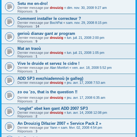
Setu me en-dro!
Dernier message par
drouizig
«
dim. nov. 30, 2008 9:27 am
Réponses :
5
Comment installer le correcteur ?
Dernier message par
BochPat
«
sam. nov. 29, 2008 8:15 pm
Réponses :
14
gerioù dianav gant ar program
Dernier message par
drouizig
«
lun. juil. 21, 2008 2:00 pm
Réponses :
9
Mat an traoù
Dernier message par
drouizig
«
lun. juil. 21, 2008 1:05 pm
Réponses :
1
Vive le druide et servez le cidre !
Dernier message par
Alan Monfort
«
ven. avr. 18, 2008 5:52 pm
Réponses :
1
ADD SP3 evezhiadennoù (e galleg)
Dernier message par
drouizig
«
jeu. avr. 17, 2008 7:53 am
zo ou 'zo, that is the question !!
Dernier message par
drouizig
«
jeu. avr. 17, 2008 6:35 am
Réponses :
2
"onglet" ebet ken gant ADD 2007 SP3
Dernier message par
drouizig
«
lun. avr. 14, 2008 12:08 pm
Réponses :
2
An Drouizig Difazier 2007 « Service Pack 2 »
Dernier message par
Yann
«
sam. févr. 02, 2008 4:54 pm
Réponses :
3