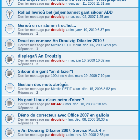
Dernier message par
drouizig
«
ven. avr. 11, 2008 11:31 am
Rollad levrioù bet (ad)embannet gant sikour ADD
Dernier message par
drouizig
«
mar. oct. 02, 2007 1:25 am
Gerioù en ur stumm troc'het...
Dernier message par
drouizig
«
dim. janv. 10, 2010 6:37 pm
Réponses :
1
Deuet eo er-maez An Drouizig Difazier 2010 !
Dernier message par
Mireille PETIT
«
dim. déc. 06, 2009 4:59 pm
Réponses :
1
displegañ An Drouizig
Dernier message par
drouizig
«
mar. juin 16, 2009 10:02 am
Réponses :
2
Sikour din gant "an difazer"!
Dernier message par
100drine
«
dim. mars 29, 2009 7:10 pm
Gestion des mots abrégés
Dernier message par
Mireille PETIT
«
lun. déc. 15, 2008 8:52 pm
Réponses :
2
Ha gant Linux n'eus netra d'ober ?
Dernier message par
bIBAR
«
mer. déc. 10, 2008 6:10 am
Réponses :
4
Démo du correcteur avec Office 2007 en gallois
Dernier message par
drouizig
«
lun. déc. 08, 2008 10:33 am
Réponses :
3
« An Drouizig Difazier 2007, Service Pack 4 »
Dernier message par
drouizig
«
dim. nov. 30, 2008 2:55 pm