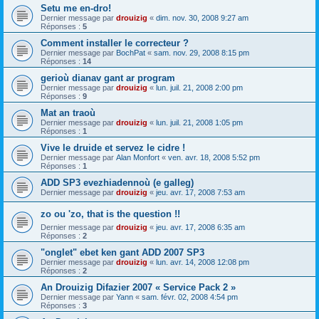
Setu me en-dro!
Dernier message par
drouizig
«
dim. nov. 30, 2008 9:27 am
Réponses :
5
Comment installer le correcteur ?
Dernier message par
BochPat
«
sam. nov. 29, 2008 8:15 pm
Réponses :
14
gerioù dianav gant ar program
Dernier message par
drouizig
«
lun. juil. 21, 2008 2:00 pm
Réponses :
9
Mat an traoù
Dernier message par
drouizig
«
lun. juil. 21, 2008 1:05 pm
Réponses :
1
Vive le druide et servez le cidre !
Dernier message par
Alan Monfort
«
ven. avr. 18, 2008 5:52 pm
Réponses :
1
ADD SP3 evezhiadennoù (e galleg)
Dernier message par
drouizig
«
jeu. avr. 17, 2008 7:53 am
zo ou 'zo, that is the question !!
Dernier message par
drouizig
«
jeu. avr. 17, 2008 6:35 am
Réponses :
2
"onglet" ebet ken gant ADD 2007 SP3
Dernier message par
drouizig
«
lun. avr. 14, 2008 12:08 pm
Réponses :
2
An Drouizig Difazier 2007 « Service Pack 2 »
Dernier message par
Yann
«
sam. févr. 02, 2008 4:54 pm
Réponses :
3