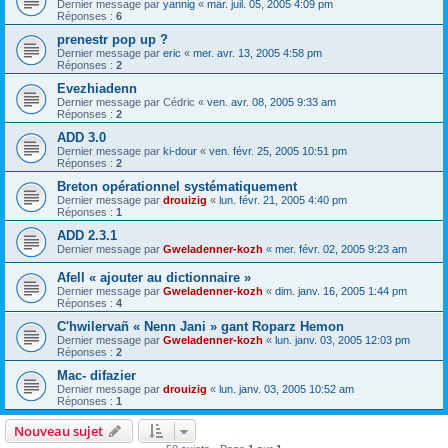
Dernier message par
yannig
«
mar. juil. 05, 2005 4:09 pm
Réponses :
6
prenestr pop up ?
Dernier message par
eric
«
mer. avr. 13, 2005 4:58 pm
Réponses :
2
Evezhiadenn
Dernier message par
Cédric
«
ven. avr. 08, 2005 9:33 am
Réponses :
2
ADD 3.0
Dernier message par
ki-dour
«
ven. févr. 25, 2005 10:51 pm
Réponses :
2
Breton opérationnel systématiquement
Dernier message par
drouizig
«
lun. févr. 21, 2005 4:40 pm
Réponses :
1
ADD 2.3.1
Dernier message par
Gweladenner-kozh
«
mer. févr. 02, 2005 9:23 am
Afell « ajouter au dictionnaire »
Dernier message par
Gweladenner-kozh
«
dim. janv. 16, 2005 1:44 pm
Réponses :
4
C'hwilervañ « Nenn Jani » gant Roparz Hemon
Dernier message par
Gweladenner-kozh
«
lun. janv. 03, 2005 12:03 pm
Réponses :
2
Mac- difazier
Dernier message par
drouizig
«
lun. janv. 03, 2005 10:52 am
Réponses :
1
Nouveau sujet