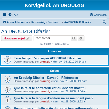
Korvigelloù An DROUIZIG
FAQ
Connexion
R
Accueil du forum
Kerzrouizig - Foromoù An Drouizig
An DROUIZIG Difazier
e
An DROUIZIG Difazier
c
Rechercher
Recherche avanc
Nouveau sujet
h
50 sujets • Page
1
sur
1
e
Annonces
r
c
Télécharger/Pellgargañ ADD 2007/HDA amañ
Dernier message par
drouizig
«
dim. avr. 04, 2010 10:24 am
h
e
Sujets
r
An Drouizig Difazier - Daveoù - Références
Dernier message par
drouizig
«
sam. nov. 29, 2008 11:47 am
Que faire si le correcteur est ou devient inactif ?
Dernier message par
drouizig
«
sam. nov. 29, 2008 11:34 am
Que faire si la langue d'édition ne se maintient pas ?
Dernier message par
drouizig
«
sam. nov. 29, 2008 11:32 am
Remarques sur l'efficacité du correcteur orthographique