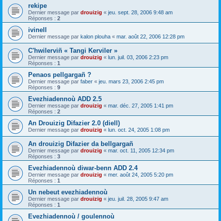
rekipe
Dernier message par
drouizig
«
jeu. sept. 28, 2006 9:48 am
Réponses :
2
ivinell
Dernier message par
kalon plouha
«
mar. août 22, 2006 12:28 pm
C'hwilerviñ « Tangi Kerviler »
Dernier message par
drouizig
«
lun. juil. 03, 2006 2:23 pm
Réponses :
1
Penaos pellgargañ ?
Dernier message par
faber
«
jeu. mars 23, 2006 2:45 pm
Réponses :
9
Evezhiadennoù ADD 2.5
Dernier message par
drouizig
«
mar. déc. 27, 2005 1:41 pm
Réponses :
2
An Drouizig Difazier 2.0 (diell)
Dernier message par
drouizig
«
lun. oct. 24, 2005 1:08 pm
An drouizig Difazier da bellgargañ
Dernier message par
drouizig
«
mar. oct. 11, 2005 12:34 pm
Réponses :
3
Evezhiadennoù diwar-benn ADD 2.4
Dernier message par
drouizig
«
mer. août 24, 2005 5:20 pm
Réponses :
1
Un nebeut evezhiadennoù
Dernier message par
drouizig
«
jeu. juil. 28, 2005 9:47 am
Réponses :
1
Evezhiadennoù / goulennoù