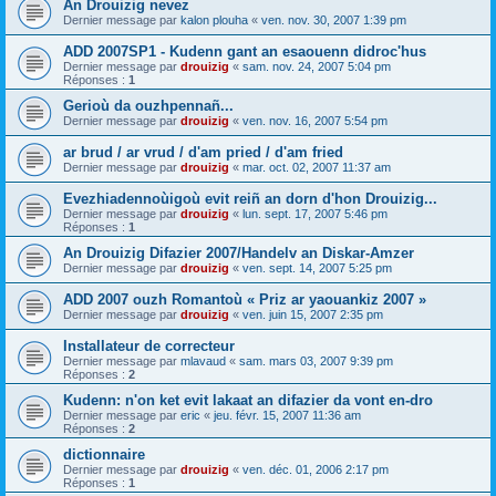
An Drouizig nevez
Dernier message par
kalon plouha
«
ven. nov. 30, 2007 1:39 pm
ADD 2007SP1 - Kudenn gant an esaouenn didroc'hus
Dernier message par
drouizig
«
sam. nov. 24, 2007 5:04 pm
Réponses :
1
Gerioù da ouzhpennañ...
Dernier message par
drouizig
«
ven. nov. 16, 2007 5:54 pm
ar brud / ar vrud / d'am pried / d'am fried
Dernier message par
drouizig
«
mar. oct. 02, 2007 11:37 am
Evezhiadennoùigoù evit reiñ an dorn d'hon Drouizig...
Dernier message par
drouizig
«
lun. sept. 17, 2007 5:46 pm
Réponses :
1
An Drouizig Difazier 2007/Handelv an Diskar-Amzer
Dernier message par
drouizig
«
ven. sept. 14, 2007 5:25 pm
ADD 2007 ouzh Romantoù « Priz ar yaouankiz 2007 »
Dernier message par
drouizig
«
ven. juin 15, 2007 2:35 pm
Installateur de correcteur
Dernier message par
mlavaud
«
sam. mars 03, 2007 9:39 pm
Réponses :
2
Kudenn: n'on ket evit lakaat an difazier da vont en-dro
Dernier message par
eric
«
jeu. févr. 15, 2007 11:36 am
Réponses :
2
dictionnaire
Dernier message par
drouizig
«
ven. déc. 01, 2006 2:17 pm
Réponses :
1