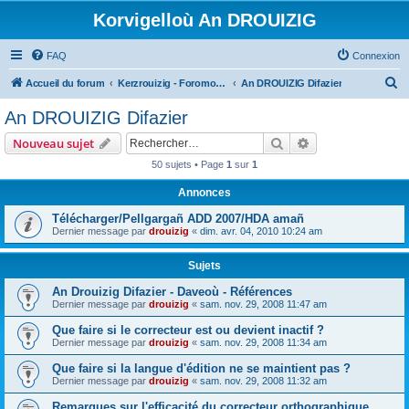
Korvigelloù An DROUIZIG
FAQ
Connexion
R
Accueil du forum
Kerzrouizig - Foromoù An Drouizig
An DROUIZIG Difazier
e
An DROUIZIG Difazier
c
Rechercher
Recherche avanc
Nouveau sujet
h
50 sujets • Page
1
sur
1
e
Annonces
r
c
Télécharger/Pellgargañ ADD 2007/HDA amañ
Dernier message par
drouizig
«
dim. avr. 04, 2010 10:24 am
h
e
Sujets
r
An Drouizig Difazier - Daveoù - Références
Dernier message par
drouizig
«
sam. nov. 29, 2008 11:47 am
Que faire si le correcteur est ou devient inactif ?
Dernier message par
drouizig
«
sam. nov. 29, 2008 11:34 am
Que faire si la langue d'édition ne se maintient pas ?
Dernier message par
drouizig
«
sam. nov. 29, 2008 11:32 am
Remarques sur l'efficacité du correcteur orthographique