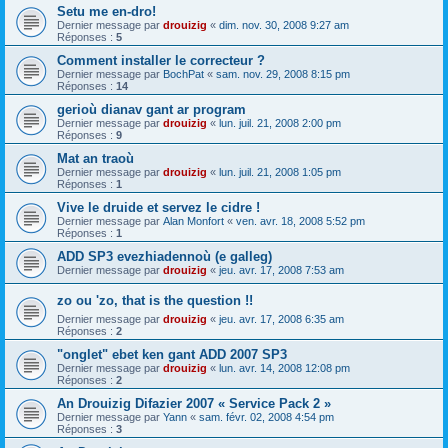
Setu me en-dro!
Dernier message par
drouizig
«
dim. nov. 30, 2008 9:27 am
Réponses :
5
Comment installer le correcteur ?
Dernier message par
BochPat
«
sam. nov. 29, 2008 8:15 pm
Réponses :
14
gerioù dianav gant ar program
Dernier message par
drouizig
«
lun. juil. 21, 2008 2:00 pm
Réponses :
9
Mat an traoù
Dernier message par
drouizig
«
lun. juil. 21, 2008 1:05 pm
Réponses :
1
Vive le druide et servez le cidre !
Dernier message par
Alan Monfort
«
ven. avr. 18, 2008 5:52 pm
Réponses :
1
ADD SP3 evezhiadennoù (e galleg)
Dernier message par
drouizig
«
jeu. avr. 17, 2008 7:53 am
zo ou 'zo, that is the question !!
Dernier message par
drouizig
«
jeu. avr. 17, 2008 6:35 am
Réponses :
2
"onglet" ebet ken gant ADD 2007 SP3
Dernier message par
drouizig
«
lun. avr. 14, 2008 12:08 pm
Réponses :
2
An Drouizig Difazier 2007 « Service Pack 2 »
Dernier message par
Yann
«
sam. févr. 02, 2008 4:54 pm
Réponses :
3