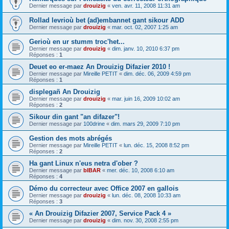
Dernier message par
drouizig
«
ven. avr. 11, 2008 11:31 am
Rollad levrioù bet (ad)embannet gant sikour ADD
Dernier message par
drouizig
«
mar. oct. 02, 2007 1:25 am
Gerioù en ur stumm troc'het...
Dernier message par
drouizig
«
dim. janv. 10, 2010 6:37 pm
Réponses :
1
Deuet eo er-maez An Drouizig Difazier 2010 !
Dernier message par
Mireille PETIT
«
dim. déc. 06, 2009 4:59 pm
Réponses :
1
displegañ An Drouizig
Dernier message par
drouizig
«
mar. juin 16, 2009 10:02 am
Réponses :
2
Sikour din gant "an difazer"!
Dernier message par
100drine
«
dim. mars 29, 2009 7:10 pm
Gestion des mots abrégés
Dernier message par
Mireille PETIT
«
lun. déc. 15, 2008 8:52 pm
Réponses :
2
Ha gant Linux n'eus netra d'ober ?
Dernier message par
bIBAR
«
mer. déc. 10, 2008 6:10 am
Réponses :
4
Démo du correcteur avec Office 2007 en gallois
Dernier message par
drouizig
«
lun. déc. 08, 2008 10:33 am
Réponses :
3
« An Drouizig Difazier 2007, Service Pack 4 »
Dernier message par
drouizig
«
dim. nov. 30, 2008 2:55 pm