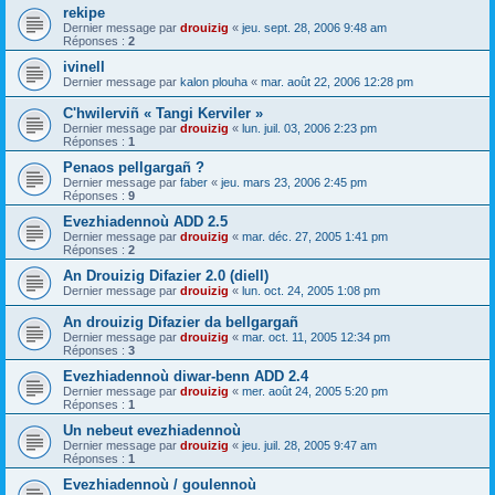
rekipe
Dernier message par
drouizig
«
jeu. sept. 28, 2006 9:48 am
Réponses :
2
ivinell
Dernier message par
kalon plouha
«
mar. août 22, 2006 12:28 pm
C'hwilerviñ « Tangi Kerviler »
Dernier message par
drouizig
«
lun. juil. 03, 2006 2:23 pm
Réponses :
1
Penaos pellgargañ ?
Dernier message par
faber
«
jeu. mars 23, 2006 2:45 pm
Réponses :
9
Evezhiadennoù ADD 2.5
Dernier message par
drouizig
«
mar. déc. 27, 2005 1:41 pm
Réponses :
2
An Drouizig Difazier 2.0 (diell)
Dernier message par
drouizig
«
lun. oct. 24, 2005 1:08 pm
An drouizig Difazier da bellgargañ
Dernier message par
drouizig
«
mar. oct. 11, 2005 12:34 pm
Réponses :
3
Evezhiadennoù diwar-benn ADD 2.4
Dernier message par
drouizig
«
mer. août 24, 2005 5:20 pm
Réponses :
1
Un nebeut evezhiadennoù
Dernier message par
drouizig
«
jeu. juil. 28, 2005 9:47 am
Réponses :
1
Evezhiadennoù / goulennoù