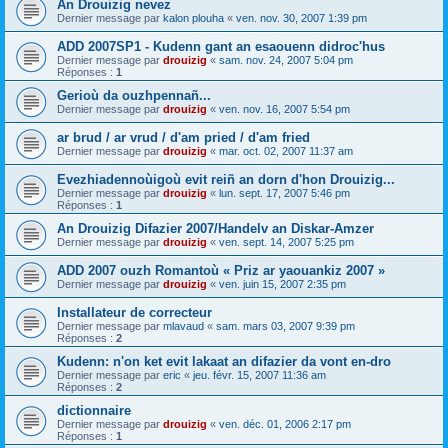
An Drouizig nevez
Dernier message par
kalon plouha
«
ven. nov. 30, 2007 1:39 pm
ADD 2007SP1 - Kudenn gant an esaouenn didroc'hus
Dernier message par
drouizig
«
sam. nov. 24, 2007 5:04 pm
Réponses :
1
Gerioù da ouzhpennañ...
Dernier message par
drouizig
«
ven. nov. 16, 2007 5:54 pm
ar brud / ar vrud / d'am pried / d'am fried
Dernier message par
drouizig
«
mar. oct. 02, 2007 11:37 am
Evezhiadennoùigoù evit reiñ an dorn d'hon Drouizig...
Dernier message par
drouizig
«
lun. sept. 17, 2007 5:46 pm
Réponses :
1
An Drouizig Difazier 2007/Handelv an Diskar-Amzer
Dernier message par
drouizig
«
ven. sept. 14, 2007 5:25 pm
ADD 2007 ouzh Romantoù « Priz ar yaouankiz 2007 »
Dernier message par
drouizig
«
ven. juin 15, 2007 2:35 pm
Installateur de correcteur
Dernier message par
mlavaud
«
sam. mars 03, 2007 9:39 pm
Réponses :
2
Kudenn: n'on ket evit lakaat an difazier da vont en-dro
Dernier message par
eric
«
jeu. févr. 15, 2007 11:36 am
Réponses :
2
dictionnaire
Dernier message par
drouizig
«
ven. déc. 01, 2006 2:17 pm
Réponses :
1