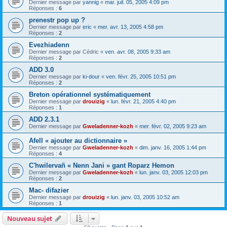
Dernier message par
yannig
«
mar. juil. 05, 2005 4:09 pm
Réponses :
6
prenestr pop up ?
Dernier message par
eric
«
mer. avr. 13, 2005 4:58 pm
Réponses :
2
Evezhiadenn
Dernier message par
Cédric
«
ven. avr. 08, 2005 9:33 am
Réponses :
2
ADD 3.0
Dernier message par
ki-dour
«
ven. févr. 25, 2005 10:51 pm
Réponses :
2
Breton opérationnel systématiquement
Dernier message par
drouizig
«
lun. févr. 21, 2005 4:40 pm
Réponses :
1
ADD 2.3.1
Dernier message par
Gweladenner-kozh
«
mer. févr. 02, 2005 9:23 am
Afell « ajouter au dictionnaire »
Dernier message par
Gweladenner-kozh
«
dim. janv. 16, 2005 1:44 pm
Réponses :
4
C'hwilervañ « Nenn Jani » gant Roparz Hemon
Dernier message par
Gweladenner-kozh
«
lun. janv. 03, 2005 12:03 pm
Réponses :
2
Mac- difazier
Dernier message par
drouizig
«
lun. janv. 03, 2005 10:52 am
Réponses :
1
Nouveau sujet