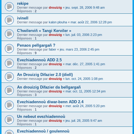
rekipe
Dernier message par
drouizig
«
jeu. sept. 28, 2006 9:48 am
Réponses :
2
ivinell
Dernier message par
kalon plouha
«
mar. août 22, 2006 12:28 pm
C'hwilerviñ « Tangi Kerviler »
Dernier message par
drouizig
«
lun. juil. 03, 2006 2:23 pm
Réponses :
1
Penaos pellgargañ ?
Dernier message par
faber
«
jeu. mars 23, 2006 2:45 pm
Réponses :
9
Evezhiadennoù ADD 2.5
Dernier message par
drouizig
«
mar. déc. 27, 2005 1:41 pm
Réponses :
2
An Drouizig Difazier 2.0 (diell)
Dernier message par
drouizig
«
lun. oct. 24, 2005 1:08 pm
An drouizig Difazier da bellgargañ
Dernier message par
drouizig
«
mar. oct. 11, 2005 12:34 pm
Réponses :
3
Evezhiadennoù diwar-benn ADD 2.4
Dernier message par
drouizig
«
mer. août 24, 2005 5:20 pm
Réponses :
1
Un nebeut evezhiadennoù
Dernier message par
drouizig
«
jeu. juil. 28, 2005 9:47 am
Réponses :
1
Evezhiadennoù / goulennoù