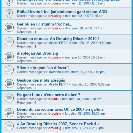
Dernier message par
drouizig
«
ven. avr. 11, 2008 11:31 am
Rollad levrioù bet (ad)embannet gant sikour ADD
Dernier message par
drouizig
«
mar. oct. 02, 2007 1:25 am
Gerioù en ur stumm troc'het...
Dernier message par
drouizig
«
dim. janv. 10, 2010 6:37 pm
Réponses :
1
Deuet eo er-maez An Drouizig Difazier 2010 !
Dernier message par
Mireille PETIT
«
dim. déc. 06, 2009 4:59 pm
Réponses :
1
displegañ An Drouizig
Dernier message par
drouizig
«
mar. juin 16, 2009 10:02 am
Réponses :
2
Sikour din gant "an difazer"!
Dernier message par
100drine
«
dim. mars 29, 2009 7:10 pm
Gestion des mots abrégés
Dernier message par
Mireille PETIT
«
lun. déc. 15, 2008 8:52 pm
Réponses :
2
Ha gant Linux n'eus netra d'ober ?
Dernier message par
bIBAR
«
mer. déc. 10, 2008 6:10 am
Réponses :
4
Démo du correcteur avec Office 2007 en gallois
Dernier message par
drouizig
«
lun. déc. 08, 2008 10:33 am
Réponses :
3
« An Drouizig Difazier 2007, Service Pack 4 »
Dernier message par
drouizig
«
dim. nov. 30, 2008 2:55 pm