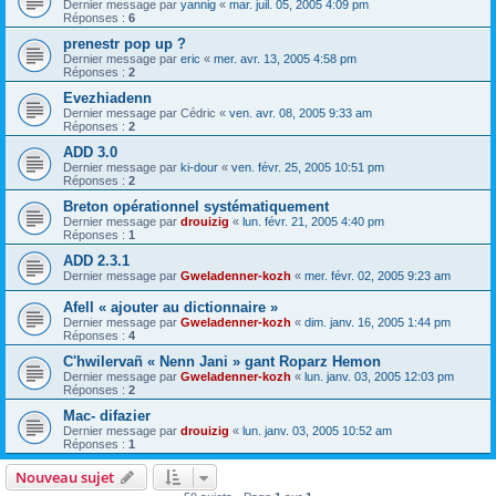
Dernier message par
yannig
«
mar. juil. 05, 2005 4:09 pm
Réponses :
6
prenestr pop up ?
Dernier message par
eric
«
mer. avr. 13, 2005 4:58 pm
Réponses :
2
Evezhiadenn
Dernier message par
Cédric
«
ven. avr. 08, 2005 9:33 am
Réponses :
2
ADD 3.0
Dernier message par
ki-dour
«
ven. févr. 25, 2005 10:51 pm
Réponses :
2
Breton opérationnel systématiquement
Dernier message par
drouizig
«
lun. févr. 21, 2005 4:40 pm
Réponses :
1
ADD 2.3.1
Dernier message par
Gweladenner-kozh
«
mer. févr. 02, 2005 9:23 am
Afell « ajouter au dictionnaire »
Dernier message par
Gweladenner-kozh
«
dim. janv. 16, 2005 1:44 pm
Réponses :
4
C'hwilervañ « Nenn Jani » gant Roparz Hemon
Dernier message par
Gweladenner-kozh
«
lun. janv. 03, 2005 12:03 pm
Réponses :
2
Mac- difazier
Dernier message par
drouizig
«
lun. janv. 03, 2005 10:52 am
Réponses :
1
Nouveau sujet