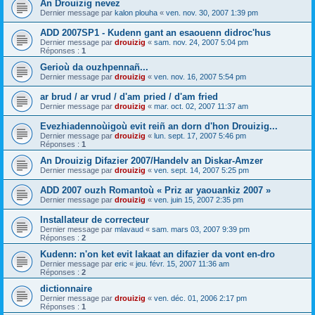
An Drouizig nevez
Dernier message par
kalon plouha
«
ven. nov. 30, 2007 1:39 pm
ADD 2007SP1 - Kudenn gant an esaouenn didroc'hus
Dernier message par
drouizig
«
sam. nov. 24, 2007 5:04 pm
Réponses :
1
Gerioù da ouzhpennañ...
Dernier message par
drouizig
«
ven. nov. 16, 2007 5:54 pm
ar brud / ar vrud / d'am pried / d'am fried
Dernier message par
drouizig
«
mar. oct. 02, 2007 11:37 am
Evezhiadennoùigoù evit reiñ an dorn d'hon Drouizig...
Dernier message par
drouizig
«
lun. sept. 17, 2007 5:46 pm
Réponses :
1
An Drouizig Difazier 2007/Handelv an Diskar-Amzer
Dernier message par
drouizig
«
ven. sept. 14, 2007 5:25 pm
ADD 2007 ouzh Romantoù « Priz ar yaouankiz 2007 »
Dernier message par
drouizig
«
ven. juin 15, 2007 2:35 pm
Installateur de correcteur
Dernier message par
mlavaud
«
sam. mars 03, 2007 9:39 pm
Réponses :
2
Kudenn: n'on ket evit lakaat an difazier da vont en-dro
Dernier message par
eric
«
jeu. févr. 15, 2007 11:36 am
Réponses :
2
dictionnaire
Dernier message par
drouizig
«
ven. déc. 01, 2006 2:17 pm
Réponses :
1