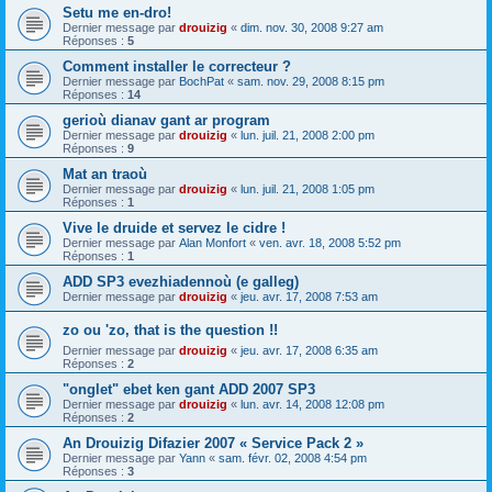
Setu me en-dro!
Dernier message par
drouizig
«
dim. nov. 30, 2008 9:27 am
Réponses :
5
Comment installer le correcteur ?
Dernier message par
BochPat
«
sam. nov. 29, 2008 8:15 pm
Réponses :
14
gerioù dianav gant ar program
Dernier message par
drouizig
«
lun. juil. 21, 2008 2:00 pm
Réponses :
9
Mat an traoù
Dernier message par
drouizig
«
lun. juil. 21, 2008 1:05 pm
Réponses :
1
Vive le druide et servez le cidre !
Dernier message par
Alan Monfort
«
ven. avr. 18, 2008 5:52 pm
Réponses :
1
ADD SP3 evezhiadennoù (e galleg)
Dernier message par
drouizig
«
jeu. avr. 17, 2008 7:53 am
zo ou 'zo, that is the question !!
Dernier message par
drouizig
«
jeu. avr. 17, 2008 6:35 am
Réponses :
2
"onglet" ebet ken gant ADD 2007 SP3
Dernier message par
drouizig
«
lun. avr. 14, 2008 12:08 pm
Réponses :
2
An Drouizig Difazier 2007 « Service Pack 2 »
Dernier message par
Yann
«
sam. févr. 02, 2008 4:54 pm
Réponses :
3