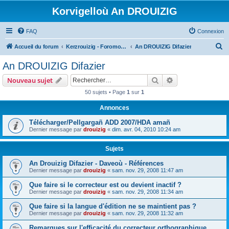
Korvigelloù An DROUIZIG
FAQ
Connexion
R
Accueil du forum
Kerzrouizig - Foromoù An Drouizig
An DROUIZIG Difazier
e
An DROUIZIG Difazier
c
Rechercher
Recherche avanc
Nouveau sujet
h
50 sujets • Page
1
sur
1
e
Annonces
r
c
Télécharger/Pellgargañ ADD 2007/HDA amañ
Dernier message par
drouizig
«
dim. avr. 04, 2010 10:24 am
h
e
Sujets
r
An Drouizig Difazier - Daveoù - Références
Dernier message par
drouizig
«
sam. nov. 29, 2008 11:47 am
Que faire si le correcteur est ou devient inactif ?
Dernier message par
drouizig
«
sam. nov. 29, 2008 11:34 am
Que faire si la langue d'édition ne se maintient pas ?
Dernier message par
drouizig
«
sam. nov. 29, 2008 11:32 am
Remarques sur l'efficacité du correcteur orthographique