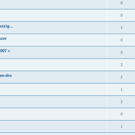
0
0
izig...
1
mzer
0
007 »
0
2
 en-dro
2
1
2
0
1