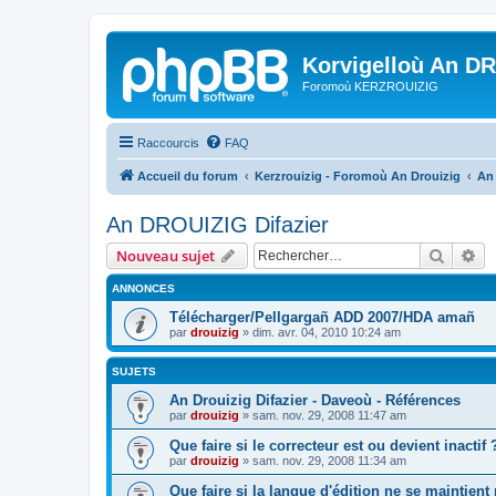
Korvigelloù An D
Foromoù KERZROUIZIG
Raccourcis
FAQ
Accueil du forum
Kerzrouizig - Foromoù An Drouizig
An
An DROUIZIG Difazier
Recher
Re
Nouveau sujet
ANNONCES
Télécharger/Pellgargañ ADD 2007/HDA amañ
par
drouizig
»
dim. avr. 04, 2010 10:24 am
SUJETS
An Drouizig Difazier - Daveoù - Références
par
drouizig
»
sam. nov. 29, 2008 11:47 am
Que faire si le correcteur est ou devient inactif 
par
drouizig
»
sam. nov. 29, 2008 11:34 am
Que faire si la langue d'édition ne se maintient