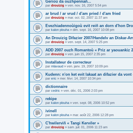
Gerioù da ouzhpennañ...
par
drouizig
»
ven. nov. 16, 2007 5:54 pm
ar brud / ar vrud / d'am pried / d'am fried
par
drouizig
»
mar. oct. 02, 2007 11:37 am
Evezhiadennoùigoù evit reiñ an dorn d'hon Drou
par
kalon plouha
»
dim. sept. 16, 2007 10:08 pm
An Drouizig Difazier 2007/Handelv an Diskar-A
par
drouizig
»
ven. sept. 14, 2007 5:25 pm
ADD 2007 ouzh Romantoù « Priz ar yaouankiz 2
par
drouizig
»
ven. juin 15, 2007 2:35 pm
Installateur de correcteur
par
mlavaud
»
ven. janv. 19, 2007 10:09 pm
Kudenn: n'on ket evit lakaat an difazier da vont
par
eric
»
mer. févr. 14, 2007 10:34 pm
dictionnaire
par
cedric
»
ven. déc. 01, 2006 2:03 pm
rekipe
par
kalon plouha
»
ven. sept. 08, 2006 10:52 pm
ivinell
par
kalon plouha
»
mar. août 22, 2006 12:28 pm
C'hwilerviñ « Tangi Kerviler »
par
drouizig
»
sam. juil. 01, 2006 11:23 am