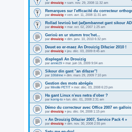
par
drouizig
»
sam. nov. 29, 2008 11:32 am
Remarques sur l'efficacité du correcteur ortho
par
drouizig
»
ven. avr. 11, 2008 11:31 am
Rollad levrioù bet (ad)embannet gant sikour A
par
drouizig
»
mar. oct. 02, 2007 1:25 am
Gerioù en ur stumm troc'het...
par
drouizig
»
dim. janv. 10, 2010 6:32 pm
Deuet eo er-maez An Drouizig Difazier 2010 !
par
drouizig
»
jeu. déc. 03, 2009 8:45 am
displegañ An Drouizig
par
annie29
»
mar. juin 16, 2009 9:04 am
Sikour din gant "an difazer"!
par
100drine
»
dim. mars 29, 2009 7:10 pm
Gestion des mots abrégés
par
Mireille PETIT
»
mer. déc. 03, 2008 6:23 pm
Ha gant Linux n'eus netra d'ober ?
par
korrig-to
»
lun. déc. 01, 2008 2:31 am
Démo du correcteur avec Office 2007 en gallois
par
drouizig
»
jeu. déc. 04, 2008 1:15 pm
« An Drouizig Difazier 2007, Service Pack 4 »
par
drouizig
»
dim. nov. 30, 2008 2:55 pm
Setu me en-dro!