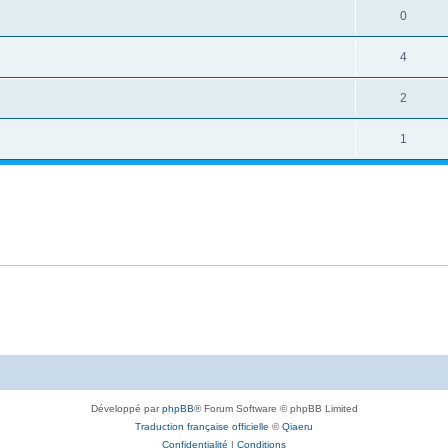
0
4
2
1
Développé par
phpBB
® Forum Software © phpBB Limited
Traduction française officielle
©
Qiaeru
Confidentialité
|
Conditions