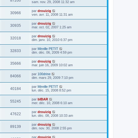
87200
sam. nov. 29, 2008 11:32 am
par
drouizig
30966
ven. avr. 11, 2008 11:31 am
par
drouizig
30935
mar. oct. 02, 2007 1:25 am
par
drouizig
32018
dim. janv. 10, 2010 6:37 pm
par
Mireille PETIT
32833
dim. déc. 06, 2009 4:59 pm
par
drouizig
35666
mar. juin 16, 2009 10:02 am
par
100drine
84066
dim. mars 29, 2009 7:10 pm
par
Mireille PETIT
40184
lun. déc. 15, 2008 8:52 pm
par
bIBAR
55245
mer. déc. 10, 2008 6:10 am
par
drouizig
47622
lun. déc. 08, 2008 10:33 am
par
drouizig
89139
dim. nov. 30, 2008 2:55 pm
par
drouizig