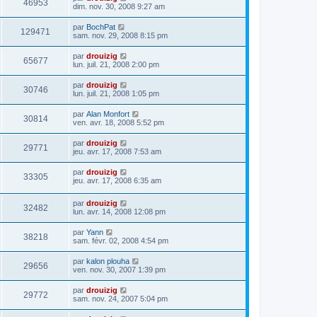
46953
dim. nov. 30, 2008 9:27 am
par
BochPat
129471
sam. nov. 29, 2008 8:15 pm
par
drouizig
65677
lun. juil. 21, 2008 2:00 pm
par
drouizig
30746
lun. juil. 21, 2008 1:05 pm
par
Alan Monfort
30814
ven. avr. 18, 2008 5:52 pm
par
drouizig
29771
jeu. avr. 17, 2008 7:53 am
par
drouizig
33305
jeu. avr. 17, 2008 6:35 am
par
drouizig
32482
lun. avr. 14, 2008 12:08 pm
par
Yann
38218
sam. févr. 02, 2008 4:54 pm
par
kalon plouha
29656
ven. nov. 30, 2007 1:39 pm
par
drouizig
29772
sam. nov. 24, 2007 5:04 pm