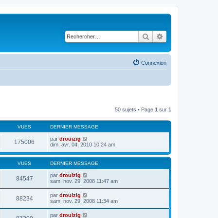
Rechercher
Recherche avancé
Connexion
50 sujets • Page
1
sur
1
VUES
DERNIER MESSAGE
par
drouizig
175006
dim. avr. 04, 2010 10:24 am
VUES
DERNIER MESSAGE
par
drouizig
84547
sam. nov. 29, 2008 11:47 am
par
drouizig
88234
sam. nov. 29, 2008 11:34 am
par
drouizig