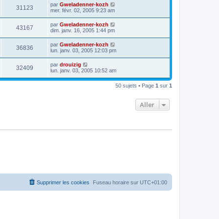
par
Gweladenner-kozh
31123
mer. févr. 02, 2005 9:23 am
par
Gweladenner-kozh
43167
dim. janv. 16, 2005 1:44 pm
par
Gweladenner-kozh
36836
lun. janv. 03, 2005 12:03 pm
par
drouizig
32409
lun. janv. 03, 2005 10:52 am
50 sujets • Page
1
sur
1
Aller
Supprimer les cookies
Fuseau horaire sur
UTC+01:00