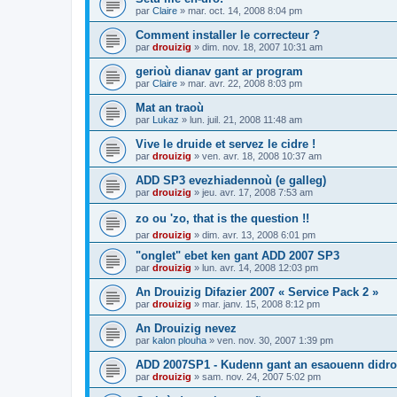
par
Claire
»
mar. oct. 14, 2008 8:04 pm
Comment installer le correcteur ?
par
drouizig
»
dim. nov. 18, 2007 10:31 am
gerioù dianav gant ar program
par
Claire
»
mar. avr. 22, 2008 8:03 pm
Mat an traoù
par
Lukaz
»
lun. juil. 21, 2008 11:48 am
Vive le druide et servez le cidre !
par
drouizig
»
ven. avr. 18, 2008 10:37 am
ADD SP3 evezhiadennoù (e galleg)
par
drouizig
»
jeu. avr. 17, 2008 7:53 am
zo ou 'zo, that is the question !!
par
drouizig
»
dim. avr. 13, 2008 6:01 pm
"onglet" ebet ken gant ADD 2007 SP3
par
drouizig
»
lun. avr. 14, 2008 12:03 pm
An Drouizig Difazier 2007 « Service Pack 2 »
par
drouizig
»
mar. janv. 15, 2008 8:12 pm
An Drouizig nevez
par
kalon plouha
»
ven. nov. 30, 2007 1:39 pm
ADD 2007SP1 - Kudenn gant an esaouenn didro
par
drouizig
»
sam. nov. 24, 2007 5:02 pm