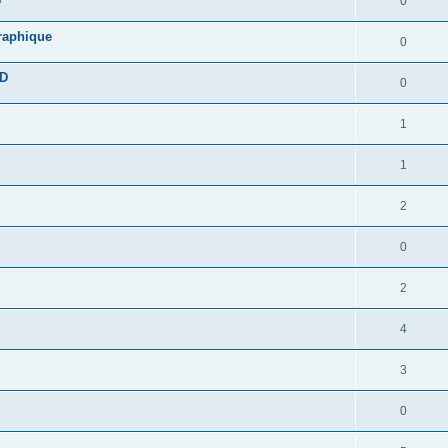
0
graphique
0
DD
0
1
1
2
0
2
4
3
0