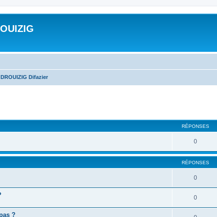
ROUIZIG
 DROUIZIG Difazier
cher
cherche avancée
RÉPONSES
0
RÉPONSES
0
?
0
 pas ?