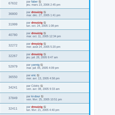
par
faber
67632
jeu. mars 23, 2006 2:45 pm
par
drouizig
36800
mar. déc. 27, 2005 1:41 pm
par
drouizig
31999
lun. oct. 24, 2005 1:08 pm
par
drouizig
40780
mar. oct. 11, 2005 12:34 pm
par
drouizig
32272
mer. août 24, 2005 5:20 pm
par
drouizig
32267
jeu. juil. 28, 2005 9:47 am
par
yannig
52979
mar. juil. 05, 2005 4:09 pm
par
eric
36550
mer. avr. 13, 2005 4:58 pm
par
Cédric
34241
ven. avr. 08, 2005 9:33 am
par
ki-dour
37849
ven. févr. 25, 2005 10:51 pm
par
drouizig
32411
lun. févr. 21, 2005 4:40 pm