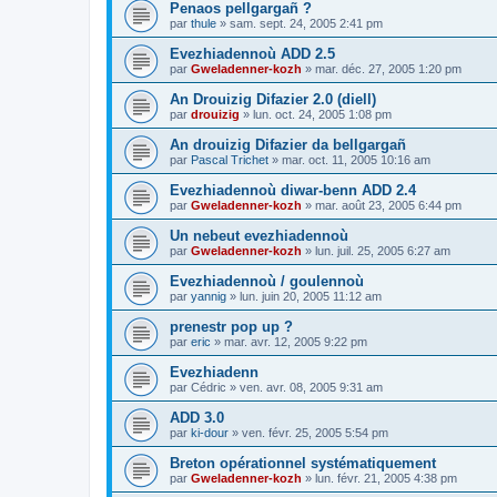
Penaos pellgargañ ?
par
thule
»
sam. sept. 24, 2005 2:41 pm
Evezhiadennoù ADD 2.5
par
Gweladenner-kozh
»
mar. déc. 27, 2005 1:20 pm
An Drouizig Difazier 2.0 (diell)
par
drouizig
»
lun. oct. 24, 2005 1:08 pm
An drouizig Difazier da bellgargañ
par
Pascal Trichet
»
mar. oct. 11, 2005 10:16 am
Evezhiadennoù diwar-benn ADD 2.4
par
Gweladenner-kozh
»
mar. août 23, 2005 6:44 pm
Un nebeut evezhiadennoù
par
Gweladenner-kozh
»
lun. juil. 25, 2005 6:27 am
Evezhiadennoù / goulennoù
par
yannig
»
lun. juin 20, 2005 11:12 am
prenestr pop up ?
par
eric
»
mar. avr. 12, 2005 9:22 pm
Evezhiadenn
par
Cédric
»
ven. avr. 08, 2005 9:31 am
ADD 3.0
par
ki-dour
»
ven. févr. 25, 2005 5:54 pm
Breton opérationnel systématiquement
par
Gweladenner-kozh
»
lun. févr. 21, 2005 4:38 pm