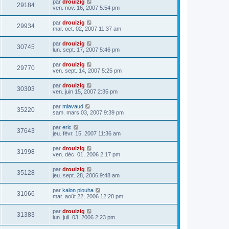
par
drouizig
29184
ven. nov. 16, 2007 5:54 pm
par
drouizig
29934
mar. oct. 02, 2007 11:37 am
par
drouizig
30745
lun. sept. 17, 2007 5:46 pm
par
drouizig
29770
ven. sept. 14, 2007 5:25 pm
par
drouizig
30303
ven. juin 15, 2007 2:35 pm
par
mlavaud
35220
sam. mars 03, 2007 9:39 pm
par
eric
37643
jeu. févr. 15, 2007 11:36 am
par
drouizig
31998
ven. déc. 01, 2006 2:17 pm
par
drouizig
35128
jeu. sept. 28, 2006 9:48 am
par
kalon plouha
31066
mar. août 22, 2006 12:28 pm
par
drouizig
31383
lun. juil. 03, 2006 2:23 pm