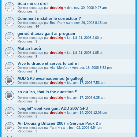
Setu me en-dro!
Dernier message par
drouizig
«
dim. nov. 30, 2008 9:27 am
Réponses :
5
Comment installer le correcteur ?
Dernier message par
BochPat
«
sam. nov. 29, 2008 8:15 pm
Réponses :
14
gerioù dianav gant ar program
Dernier message par
drouizig
«
lun. juil. 21, 2008 2:00 pm
Réponses :
9
Mat an traoù
Dernier message par
drouizig
«
lun. juil. 21, 2008 1:05 pm
Réponses :
1
Vive le druide et servez le cidre !
Dernier message par
Alan Monfort
«
ven. avr. 18, 2008 5:52 pm
Réponses :
1
ADD SP3 evezhiadennoù (e galleg)
Dernier message par
drouizig
«
jeu. avr. 17, 2008 7:53 am
zo ou 'zo, that is the question !!
Dernier message par
drouizig
«
jeu. avr. 17, 2008 6:35 am
Réponses :
2
"onglet" ebet ken gant ADD 2007 SP3
Dernier message par
drouizig
«
lun. avr. 14, 2008 12:08 pm
Réponses :
2
An Drouizig Difazier 2007 « Service Pack 2 »
Dernier message par
Yann
«
sam. févr. 02, 2008 4:54 pm
Réponses :
3