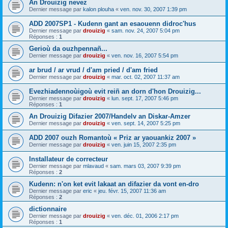
An Drouizig nevez
Dernier message par
kalon plouha
«
ven. nov. 30, 2007 1:39 pm
ADD 2007SP1 - Kudenn gant an esaouenn didroc'hus
Dernier message par
drouizig
«
sam. nov. 24, 2007 5:04 pm
Réponses :
1
Gerioù da ouzhpennañ...
Dernier message par
drouizig
«
ven. nov. 16, 2007 5:54 pm
ar brud / ar vrud / d'am pried / d'am fried
Dernier message par
drouizig
«
mar. oct. 02, 2007 11:37 am
Evezhiadennoùigoù evit reiñ an dorn d'hon Drouizig...
Dernier message par
drouizig
«
lun. sept. 17, 2007 5:46 pm
Réponses :
1
An Drouizig Difazier 2007/Handelv an Diskar-Amzer
Dernier message par
drouizig
«
ven. sept. 14, 2007 5:25 pm
ADD 2007 ouzh Romantoù « Priz ar yaouankiz 2007 »
Dernier message par
drouizig
«
ven. juin 15, 2007 2:35 pm
Installateur de correcteur
Dernier message par
mlavaud
«
sam. mars 03, 2007 9:39 pm
Réponses :
2
Kudenn: n'on ket evit lakaat an difazier da vont en-dro
Dernier message par
eric
«
jeu. févr. 15, 2007 11:36 am
Réponses :
2
dictionnaire
Dernier message par
drouizig
«
ven. déc. 01, 2006 2:17 pm
Réponses :
1