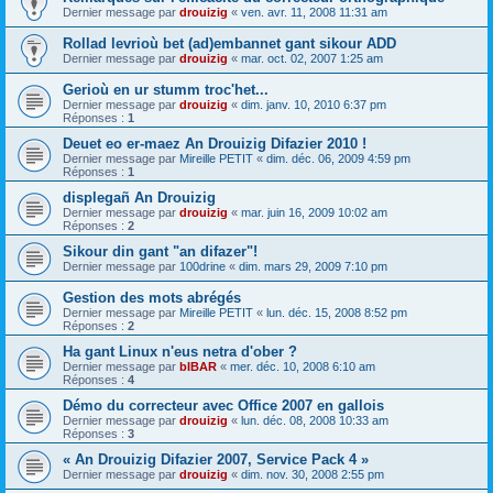
Dernier message par
drouizig
«
ven. avr. 11, 2008 11:31 am
Rollad levrioù bet (ad)embannet gant sikour ADD
Dernier message par
drouizig
«
mar. oct. 02, 2007 1:25 am
Gerioù en ur stumm troc'het...
Dernier message par
drouizig
«
dim. janv. 10, 2010 6:37 pm
Réponses :
1
Deuet eo er-maez An Drouizig Difazier 2010 !
Dernier message par
Mireille PETIT
«
dim. déc. 06, 2009 4:59 pm
Réponses :
1
displegañ An Drouizig
Dernier message par
drouizig
«
mar. juin 16, 2009 10:02 am
Réponses :
2
Sikour din gant "an difazer"!
Dernier message par
100drine
«
dim. mars 29, 2009 7:10 pm
Gestion des mots abrégés
Dernier message par
Mireille PETIT
«
lun. déc. 15, 2008 8:52 pm
Réponses :
2
Ha gant Linux n'eus netra d'ober ?
Dernier message par
bIBAR
«
mer. déc. 10, 2008 6:10 am
Réponses :
4
Démo du correcteur avec Office 2007 en gallois
Dernier message par
drouizig
«
lun. déc. 08, 2008 10:33 am
Réponses :
3
« An Drouizig Difazier 2007, Service Pack 4 »
Dernier message par
drouizig
«
dim. nov. 30, 2008 2:55 pm