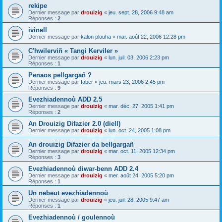
rekipe
Dernier message par
drouizig
«
jeu. sept. 28, 2006 9:48 am
Réponses :
2
ivinell
Dernier message par
kalon plouha
«
mar. août 22, 2006 12:28 pm
C'hwilerviñ « Tangi Kerviler »
Dernier message par
drouizig
«
lun. juil. 03, 2006 2:23 pm
Réponses :
1
Penaos pellgargañ ?
Dernier message par
faber
«
jeu. mars 23, 2006 2:45 pm
Réponses :
9
Evezhiadennoù ADD 2.5
Dernier message par
drouizig
«
mar. déc. 27, 2005 1:41 pm
Réponses :
2
An Drouizig Difazier 2.0 (diell)
Dernier message par
drouizig
«
lun. oct. 24, 2005 1:08 pm
An drouizig Difazier da bellgargañ
Dernier message par
drouizig
«
mar. oct. 11, 2005 12:34 pm
Réponses :
3
Evezhiadennoù diwar-benn ADD 2.4
Dernier message par
drouizig
«
mer. août 24, 2005 5:20 pm
Réponses :
1
Un nebeut evezhiadennoù
Dernier message par
drouizig
«
jeu. juil. 28, 2005 9:47 am
Réponses :
1
Evezhiadennoù / goulennoù