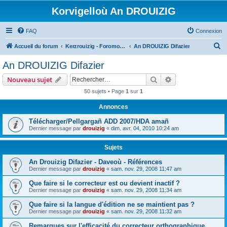
Korvigelloù An DROUIZIG
FAQ
Connexion
R
Accueil du forum
Kerzrouizig - Foromoù An Drouizig
An DROUIZIG Difazier
e
An DROUIZIG Difazier
c
Rechercher
Recherche avanc
Nouveau sujet
h
50 sujets • Page
1
sur
1
e
Annonces
r
c
Télécharger/Pellgargañ ADD 2007/HDA amañ
Dernier message par
drouizig
«
dim. avr. 04, 2010 10:24 am
h
e
Sujets
r
An Drouizig Difazier - Daveoù - Références
Dernier message par
drouizig
«
sam. nov. 29, 2008 11:47 am
Que faire si le correcteur est ou devient inactif ?
Dernier message par
drouizig
«
sam. nov. 29, 2008 11:34 am
Que faire si la langue d'édition ne se maintient pas ?
Dernier message par
drouizig
«
sam. nov. 29, 2008 11:32 am
Remarques sur l'efficacité du correcteur orthographique