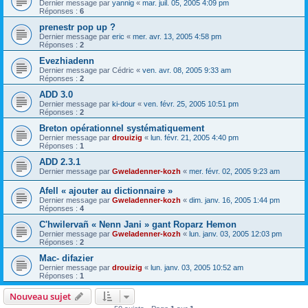
Dernier message par
yannig
«
mar. juil. 05, 2005 4:09 pm
Réponses :
6
prenestr pop up ?
Dernier message par
eric
«
mer. avr. 13, 2005 4:58 pm
Réponses :
2
Evezhiadenn
Dernier message par
Cédric
«
ven. avr. 08, 2005 9:33 am
Réponses :
2
ADD 3.0
Dernier message par
ki-dour
«
ven. févr. 25, 2005 10:51 pm
Réponses :
2
Breton opérationnel systématiquement
Dernier message par
drouizig
«
lun. févr. 21, 2005 4:40 pm
Réponses :
1
ADD 2.3.1
Dernier message par
Gweladenner-kozh
«
mer. févr. 02, 2005 9:23 am
Afell « ajouter au dictionnaire »
Dernier message par
Gweladenner-kozh
«
dim. janv. 16, 2005 1:44 pm
Réponses :
4
C'hwilervañ « Nenn Jani » gant Roparz Hemon
Dernier message par
Gweladenner-kozh
«
lun. janv. 03, 2005 12:03 pm
Réponses :
2
Mac- difazier
Dernier message par
drouizig
«
lun. janv. 03, 2005 10:52 am
Réponses :
1
Nouveau sujet