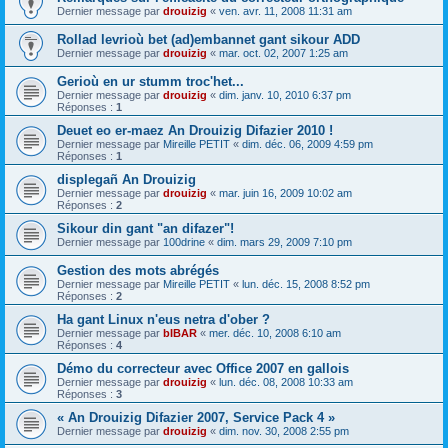
Dernier message par
drouizig
«
ven. avr. 11, 2008 11:31 am
Rollad levrioù bet (ad)embannet gant sikour ADD
Dernier message par
drouizig
«
mar. oct. 02, 2007 1:25 am
Gerioù en ur stumm troc'het...
Dernier message par
drouizig
«
dim. janv. 10, 2010 6:37 pm
Réponses :
1
Deuet eo er-maez An Drouizig Difazier 2010 !
Dernier message par
Mireille PETIT
«
dim. déc. 06, 2009 4:59 pm
Réponses :
1
displegañ An Drouizig
Dernier message par
drouizig
«
mar. juin 16, 2009 10:02 am
Réponses :
2
Sikour din gant "an difazer"!
Dernier message par
100drine
«
dim. mars 29, 2009 7:10 pm
Gestion des mots abrégés
Dernier message par
Mireille PETIT
«
lun. déc. 15, 2008 8:52 pm
Réponses :
2
Ha gant Linux n'eus netra d'ober ?
Dernier message par
bIBAR
«
mer. déc. 10, 2008 6:10 am
Réponses :
4
Démo du correcteur avec Office 2007 en gallois
Dernier message par
drouizig
«
lun. déc. 08, 2008 10:33 am
Réponses :
3
« An Drouizig Difazier 2007, Service Pack 4 »
Dernier message par
drouizig
«
dim. nov. 30, 2008 2:55 pm