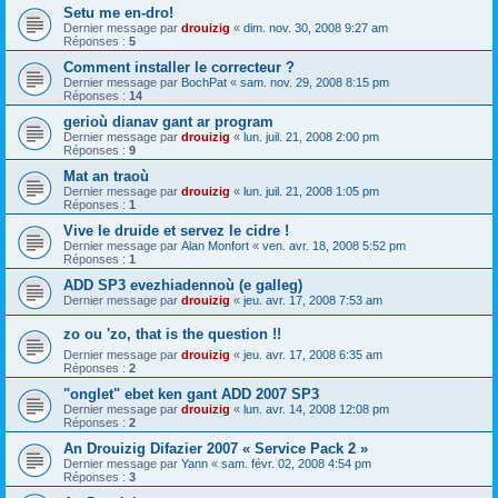
Setu me en-dro!
Dernier message par
drouizig
«
dim. nov. 30, 2008 9:27 am
Réponses :
5
Comment installer le correcteur ?
Dernier message par
BochPat
«
sam. nov. 29, 2008 8:15 pm
Réponses :
14
gerioù dianav gant ar program
Dernier message par
drouizig
«
lun. juil. 21, 2008 2:00 pm
Réponses :
9
Mat an traoù
Dernier message par
drouizig
«
lun. juil. 21, 2008 1:05 pm
Réponses :
1
Vive le druide et servez le cidre !
Dernier message par
Alan Monfort
«
ven. avr. 18, 2008 5:52 pm
Réponses :
1
ADD SP3 evezhiadennoù (e galleg)
Dernier message par
drouizig
«
jeu. avr. 17, 2008 7:53 am
zo ou 'zo, that is the question !!
Dernier message par
drouizig
«
jeu. avr. 17, 2008 6:35 am
Réponses :
2
"onglet" ebet ken gant ADD 2007 SP3
Dernier message par
drouizig
«
lun. avr. 14, 2008 12:08 pm
Réponses :
2
An Drouizig Difazier 2007 « Service Pack 2 »
Dernier message par
Yann
«
sam. févr. 02, 2008 4:54 pm
Réponses :
3