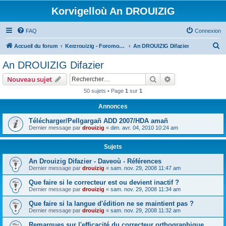
Korvigelloù An DROUIZIG
FAQ
Connexion
R
Accueil du forum
Kerzrouizig - Foromoù An Drouizig
An DROUIZIG Difazier
e
An DROUIZIG Difazier
c
Rechercher
Recherche avanc
Nouveau sujet
h
50 sujets • Page
1
sur
1
e
Annonces
r
c
Télécharger/Pellgargañ ADD 2007/HDA amañ
Dernier message par
drouizig
«
dim. avr. 04, 2010 10:24 am
h
e
Sujets
r
An Drouizig Difazier - Daveoù - Références
Dernier message par
drouizig
«
sam. nov. 29, 2008 11:47 am
Que faire si le correcteur est ou devient inactif ?
Dernier message par
drouizig
«
sam. nov. 29, 2008 11:34 am
Que faire si la langue d'édition ne se maintient pas ?
Dernier message par
drouizig
«
sam. nov. 29, 2008 11:32 am
Remarques sur l'efficacité du correcteur orthographique