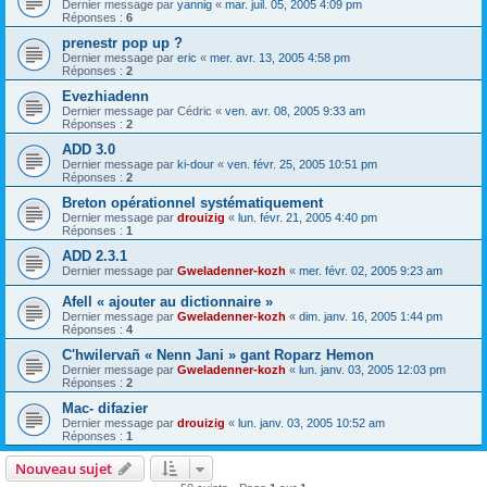
Dernier message par
yannig
«
mar. juil. 05, 2005 4:09 pm
Réponses :
6
prenestr pop up ?
Dernier message par
eric
«
mer. avr. 13, 2005 4:58 pm
Réponses :
2
Evezhiadenn
Dernier message par
Cédric
«
ven. avr. 08, 2005 9:33 am
Réponses :
2
ADD 3.0
Dernier message par
ki-dour
«
ven. févr. 25, 2005 10:51 pm
Réponses :
2
Breton opérationnel systématiquement
Dernier message par
drouizig
«
lun. févr. 21, 2005 4:40 pm
Réponses :
1
ADD 2.3.1
Dernier message par
Gweladenner-kozh
«
mer. févr. 02, 2005 9:23 am
Afell « ajouter au dictionnaire »
Dernier message par
Gweladenner-kozh
«
dim. janv. 16, 2005 1:44 pm
Réponses :
4
C'hwilervañ « Nenn Jani » gant Roparz Hemon
Dernier message par
Gweladenner-kozh
«
lun. janv. 03, 2005 12:03 pm
Réponses :
2
Mac- difazier
Dernier message par
drouizig
«
lun. janv. 03, 2005 10:52 am
Réponses :
1
Nouveau sujet