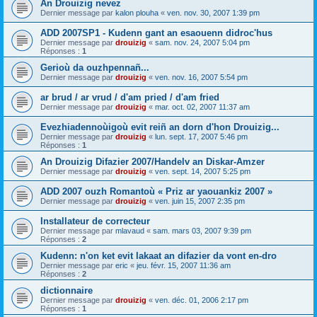
An Drouizig nevez
Dernier message par
kalon plouha
«
ven. nov. 30, 2007 1:39 pm
ADD 2007SP1 - Kudenn gant an esaouenn didroc'hus
Dernier message par
drouizig
«
sam. nov. 24, 2007 5:04 pm
Réponses :
1
Gerioù da ouzhpennañ...
Dernier message par
drouizig
«
ven. nov. 16, 2007 5:54 pm
ar brud / ar vrud / d'am pried / d'am fried
Dernier message par
drouizig
«
mar. oct. 02, 2007 11:37 am
Evezhiadennoùigoù evit reiñ an dorn d'hon Drouizig...
Dernier message par
drouizig
«
lun. sept. 17, 2007 5:46 pm
Réponses :
1
An Drouizig Difazier 2007/Handelv an Diskar-Amzer
Dernier message par
drouizig
«
ven. sept. 14, 2007 5:25 pm
ADD 2007 ouzh Romantoù « Priz ar yaouankiz 2007 »
Dernier message par
drouizig
«
ven. juin 15, 2007 2:35 pm
Installateur de correcteur
Dernier message par
mlavaud
«
sam. mars 03, 2007 9:39 pm
Réponses :
2
Kudenn: n'on ket evit lakaat an difazier da vont en-dro
Dernier message par
eric
«
jeu. févr. 15, 2007 11:36 am
Réponses :
2
dictionnaire
Dernier message par
drouizig
«
ven. déc. 01, 2006 2:17 pm
Réponses :
1