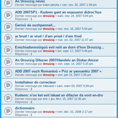
An Drouizig nevez
Dernier message par
kalon plouha
«
ven. nov. 30, 2007 1:39 pm
ADD 2007SP1 - Kudenn gant an esaouenn didroc'hus
Dernier message par
drouizig
«
sam. nov. 24, 2007 5:04 pm
Réponses :
1
Gerioù da ouzhpennañ...
Dernier message par
drouizig
«
ven. nov. 16, 2007 5:54 pm
ar brud / ar vrud / d'am pried / d'am fried
Dernier message par
drouizig
«
mar. oct. 02, 2007 11:37 am
Evezhiadennoùigoù evit reiñ an dorn d'hon Drouizig...
Dernier message par
drouizig
«
lun. sept. 17, 2007 5:46 pm
Réponses :
1
An Drouizig Difazier 2007/Handelv an Diskar-Amzer
Dernier message par
drouizig
«
ven. sept. 14, 2007 5:25 pm
ADD 2007 ouzh Romantoù « Priz ar yaouankiz 2007 »
Dernier message par
drouizig
«
ven. juin 15, 2007 2:35 pm
Installateur de correcteur
Dernier message par
mlavaud
«
sam. mars 03, 2007 9:39 pm
Réponses :
2
Kudenn: n'on ket evit lakaat an difazier da vont en-dro
Dernier message par
eric
«
jeu. févr. 15, 2007 11:36 am
Réponses :
2
dictionnaire
Dernier message par
drouizig
«
ven. déc. 01, 2006 2:17 pm
Réponses :
1