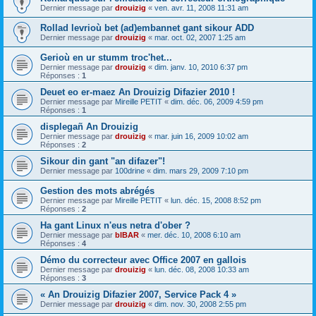
Dernier message par
drouizig
«
ven. avr. 11, 2008 11:31 am
Rollad levrioù bet (ad)embannet gant sikour ADD
Dernier message par
drouizig
«
mar. oct. 02, 2007 1:25 am
Gerioù en ur stumm troc'het...
Dernier message par
drouizig
«
dim. janv. 10, 2010 6:37 pm
Réponses :
1
Deuet eo er-maez An Drouizig Difazier 2010 !
Dernier message par
Mireille PETIT
«
dim. déc. 06, 2009 4:59 pm
Réponses :
1
displegañ An Drouizig
Dernier message par
drouizig
«
mar. juin 16, 2009 10:02 am
Réponses :
2
Sikour din gant "an difazer"!
Dernier message par
100drine
«
dim. mars 29, 2009 7:10 pm
Gestion des mots abrégés
Dernier message par
Mireille PETIT
«
lun. déc. 15, 2008 8:52 pm
Réponses :
2
Ha gant Linux n'eus netra d'ober ?
Dernier message par
bIBAR
«
mer. déc. 10, 2008 6:10 am
Réponses :
4
Démo du correcteur avec Office 2007 en gallois
Dernier message par
drouizig
«
lun. déc. 08, 2008 10:33 am
Réponses :
3
« An Drouizig Difazier 2007, Service Pack 4 »
Dernier message par
drouizig
«
dim. nov. 30, 2008 2:55 pm