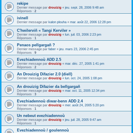
rekipe
Dernier message par
drouizig
«
jeu. sept. 28, 2006 9:48 am
Réponses :
2
ivinell
Dernier message par
kalon plouha
«
mar. août 22, 2006 12:28 pm
C'hwilerviñ « Tangi Kerviler »
Dernier message par
drouizig
«
lun. juil. 03, 2006 2:23 pm
Réponses :
1
Penaos pellgargañ ?
Dernier message par
faber
«
jeu. mars 23, 2006 2:45 pm
Réponses :
9
Evezhiadennoù ADD 2.5
Dernier message par
drouizig
«
mar. déc. 27, 2005 1:41 pm
Réponses :
2
An Drouizig Difazier 2.0 (diell)
Dernier message par
drouizig
«
lun. oct. 24, 2005 1:08 pm
An drouizig Difazier da bellgargañ
Dernier message par
drouizig
«
mar. oct. 11, 2005 12:34 pm
Réponses :
3
Evezhiadennoù diwar-benn ADD 2.4
Dernier message par
drouizig
«
mer. août 24, 2005 5:20 pm
Réponses :
1
Un nebeut evezhiadennoù
Dernier message par
drouizig
«
jeu. juil. 28, 2005 9:47 am
Réponses :
1
Evezhiadennoù / goulennoù