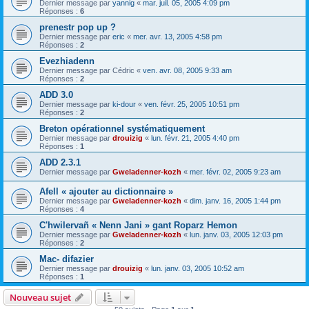
Dernier message par
yannig
«
mar. juil. 05, 2005 4:09 pm
Réponses :
6
prenestr pop up ?
Dernier message par
eric
«
mer. avr. 13, 2005 4:58 pm
Réponses :
2
Evezhiadenn
Dernier message par
Cédric
«
ven. avr. 08, 2005 9:33 am
Réponses :
2
ADD 3.0
Dernier message par
ki-dour
«
ven. févr. 25, 2005 10:51 pm
Réponses :
2
Breton opérationnel systématiquement
Dernier message par
drouizig
«
lun. févr. 21, 2005 4:40 pm
Réponses :
1
ADD 2.3.1
Dernier message par
Gweladenner-kozh
«
mer. févr. 02, 2005 9:23 am
Afell « ajouter au dictionnaire »
Dernier message par
Gweladenner-kozh
«
dim. janv. 16, 2005 1:44 pm
Réponses :
4
C'hwilervañ « Nenn Jani » gant Roparz Hemon
Dernier message par
Gweladenner-kozh
«
lun. janv. 03, 2005 12:03 pm
Réponses :
2
Mac- difazier
Dernier message par
drouizig
«
lun. janv. 03, 2005 10:52 am
Réponses :
1
Nouveau sujet