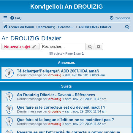
Korvigelloù An DROUIZIG
FAQ
Connexion
R
Accueil du forum
Kerzrouizig - Foromoù An Drouizig
An DROUIZIG Difazier
e
An DROUIZIG Difazier
c
Rechercher
Recherche avanc
Nouveau sujet
h
50 sujets • Page
1
sur
1
e
Annonces
r
c
Télécharger/Pellgargañ ADD 2007/HDA amañ
Dernier message par
drouizig
«
dim. avr. 04, 2010 10:24 am
h
e
Sujets
r
An Drouizig Difazier - Daveoù - Références
Dernier message par
drouizig
«
sam. nov. 29, 2008 11:47 am
Que faire si le correcteur est ou devient inactif ?
Dernier message par
drouizig
«
sam. nov. 29, 2008 11:34 am
Que faire si la langue d'édition ne se maintient pas ?
Dernier message par
drouizig
«
sam. nov. 29, 2008 11:32 am
Remarques sur l'efficacité du correcteur orthographique