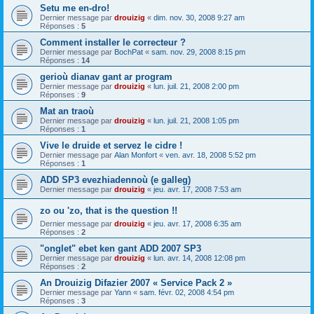
Setu me en-dro!
Dernier message par
drouizig
«
dim. nov. 30, 2008 9:27 am
Réponses :
5
Comment installer le correcteur ?
Dernier message par
BochPat
«
sam. nov. 29, 2008 8:15 pm
Réponses :
14
gerioù dianav gant ar program
Dernier message par
drouizig
«
lun. juil. 21, 2008 2:00 pm
Réponses :
9
Mat an traoù
Dernier message par
drouizig
«
lun. juil. 21, 2008 1:05 pm
Réponses :
1
Vive le druide et servez le cidre !
Dernier message par
Alan Monfort
«
ven. avr. 18, 2008 5:52 pm
Réponses :
1
ADD SP3 evezhiadennoù (e galleg)
Dernier message par
drouizig
«
jeu. avr. 17, 2008 7:53 am
zo ou 'zo, that is the question !!
Dernier message par
drouizig
«
jeu. avr. 17, 2008 6:35 am
Réponses :
2
"onglet" ebet ken gant ADD 2007 SP3
Dernier message par
drouizig
«
lun. avr. 14, 2008 12:08 pm
Réponses :
2
An Drouizig Difazier 2007 « Service Pack 2 »
Dernier message par
Yann
«
sam. févr. 02, 2008 4:54 pm
Réponses :
3