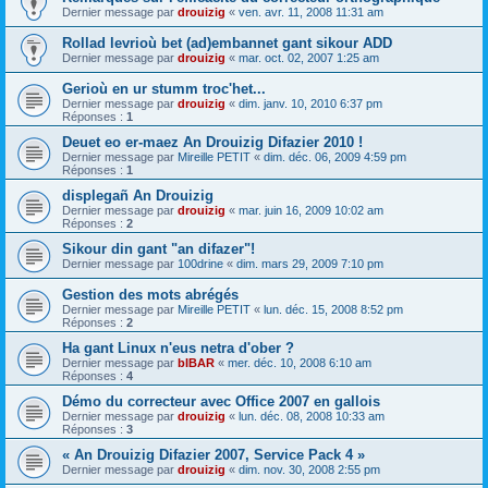
Dernier message par
drouizig
«
ven. avr. 11, 2008 11:31 am
Rollad levrioù bet (ad)embannet gant sikour ADD
Dernier message par
drouizig
«
mar. oct. 02, 2007 1:25 am
Gerioù en ur stumm troc'het...
Dernier message par
drouizig
«
dim. janv. 10, 2010 6:37 pm
Réponses :
1
Deuet eo er-maez An Drouizig Difazier 2010 !
Dernier message par
Mireille PETIT
«
dim. déc. 06, 2009 4:59 pm
Réponses :
1
displegañ An Drouizig
Dernier message par
drouizig
«
mar. juin 16, 2009 10:02 am
Réponses :
2
Sikour din gant "an difazer"!
Dernier message par
100drine
«
dim. mars 29, 2009 7:10 pm
Gestion des mots abrégés
Dernier message par
Mireille PETIT
«
lun. déc. 15, 2008 8:52 pm
Réponses :
2
Ha gant Linux n'eus netra d'ober ?
Dernier message par
bIBAR
«
mer. déc. 10, 2008 6:10 am
Réponses :
4
Démo du correcteur avec Office 2007 en gallois
Dernier message par
drouizig
«
lun. déc. 08, 2008 10:33 am
Réponses :
3
« An Drouizig Difazier 2007, Service Pack 4 »
Dernier message par
drouizig
«
dim. nov. 30, 2008 2:55 pm