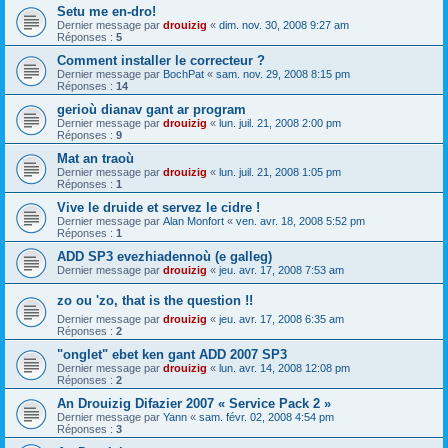
Setu me en-dro!
Dernier message par
drouizig
«
dim. nov. 30, 2008 9:27 am
Réponses :
5
Comment installer le correcteur ?
Dernier message par
BochPat
«
sam. nov. 29, 2008 8:15 pm
Réponses :
14
gerioù dianav gant ar program
Dernier message par
drouizig
«
lun. juil. 21, 2008 2:00 pm
Réponses :
9
Mat an traoù
Dernier message par
drouizig
«
lun. juil. 21, 2008 1:05 pm
Réponses :
1
Vive le druide et servez le cidre !
Dernier message par
Alan Monfort
«
ven. avr. 18, 2008 5:52 pm
Réponses :
1
ADD SP3 evezhiadennoù (e galleg)
Dernier message par
drouizig
«
jeu. avr. 17, 2008 7:53 am
zo ou 'zo, that is the question !!
Dernier message par
drouizig
«
jeu. avr. 17, 2008 6:35 am
Réponses :
2
"onglet" ebet ken gant ADD 2007 SP3
Dernier message par
drouizig
«
lun. avr. 14, 2008 12:08 pm
Réponses :
2
An Drouizig Difazier 2007 « Service Pack 2 »
Dernier message par
Yann
«
sam. févr. 02, 2008 4:54 pm
Réponses :
3