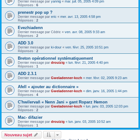
Dernier message par
yannig
«
mar. juil. 05, 2005 4:09 pm
Réponses :
6
prenestr pop up ?
Dernier message par
eric
«
mer. avr. 13, 2005 4:58 pm
Réponses :
2
Evezhiadenn
Dernier message par
Cédric
«
ven. avr. 08, 2005 9:33 am
Réponses :
2
ADD 3.0
Dernier message par
ki-dour
«
ven. févr. 25, 2005 10:51 pm
Réponses :
2
Breton opérationnel systématiquement
Dernier message par
drouizig
«
lun. févr. 21, 2005 4:40 pm
Réponses :
1
ADD 2.3.1
Dernier message par
Gweladenner-kozh
«
mer. févr. 02, 2005 9:23 am
Afell « ajouter au dictionnaire »
Dernier message par
Gweladenner-kozh
«
dim. janv. 16, 2005 1:44 pm
Réponses :
4
C'hwilervañ « Nenn Jani » gant Roparz Hemon
Dernier message par
Gweladenner-kozh
«
lun. janv. 03, 2005 12:03 pm
Réponses :
2
Mac- difazier
Dernier message par
drouizig
«
lun. janv. 03, 2005 10:52 am
Réponses :
1
Nouveau sujet