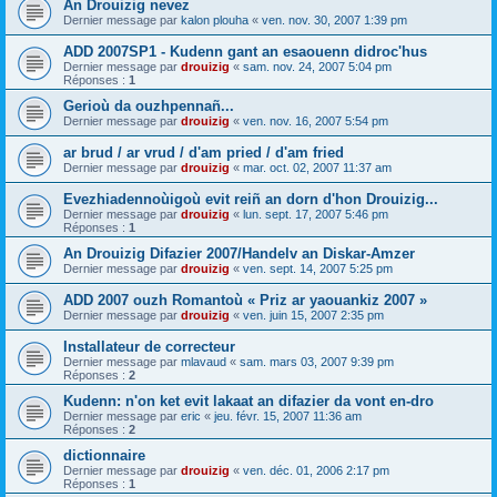
An Drouizig nevez
Dernier message par
kalon plouha
«
ven. nov. 30, 2007 1:39 pm
ADD 2007SP1 - Kudenn gant an esaouenn didroc'hus
Dernier message par
drouizig
«
sam. nov. 24, 2007 5:04 pm
Réponses :
1
Gerioù da ouzhpennañ...
Dernier message par
drouizig
«
ven. nov. 16, 2007 5:54 pm
ar brud / ar vrud / d'am pried / d'am fried
Dernier message par
drouizig
«
mar. oct. 02, 2007 11:37 am
Evezhiadennoùigoù evit reiñ an dorn d'hon Drouizig...
Dernier message par
drouizig
«
lun. sept. 17, 2007 5:46 pm
Réponses :
1
An Drouizig Difazier 2007/Handelv an Diskar-Amzer
Dernier message par
drouizig
«
ven. sept. 14, 2007 5:25 pm
ADD 2007 ouzh Romantoù « Priz ar yaouankiz 2007 »
Dernier message par
drouizig
«
ven. juin 15, 2007 2:35 pm
Installateur de correcteur
Dernier message par
mlavaud
«
sam. mars 03, 2007 9:39 pm
Réponses :
2
Kudenn: n'on ket evit lakaat an difazier da vont en-dro
Dernier message par
eric
«
jeu. févr. 15, 2007 11:36 am
Réponses :
2
dictionnaire
Dernier message par
drouizig
«
ven. déc. 01, 2006 2:17 pm
Réponses :
1