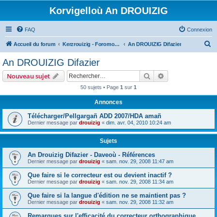
Korvigelloù An DROUIZIG
FAQ
Connexion
R
Accueil du forum
Kerzrouizig - Foromoù An Drouizig
An DROUIZIG Difazier
e
An DROUIZIG Difazier
c
Rechercher
Recherche avanc
Nouveau sujet
h
50 sujets • Page
1
sur
1
e
Annonces
r
c
Télécharger/Pellgargañ ADD 2007/HDA amañ
Dernier message par
drouizig
«
dim. avr. 04, 2010 10:24 am
h
e
Sujets
r
An Drouizig Difazier - Daveoù - Références
Dernier message par
drouizig
«
sam. nov. 29, 2008 11:47 am
Que faire si le correcteur est ou devient inactif ?
Dernier message par
drouizig
«
sam. nov. 29, 2008 11:34 am
Que faire si la langue d'édition ne se maintient pas ?
Dernier message par
drouizig
«
sam. nov. 29, 2008 11:32 am
Remarques sur l'efficacité du correcteur orthographique