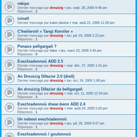
rekipe
Dernier message par
drouizig
«
jeu. sept. 28, 2006 9:48 am
Réponses :
2
ivinell
Dernier message par
kalon plouha
«
mar. août 22, 2006 12:28 pm
C'hwilerviñ « Tangi Kerviler »
Dernier message par
drouizig
«
lun. juil. 03, 2006 2:23 pm
Réponses :
1
Penaos pellgargañ ?
Dernier message par
faber
«
jeu. mars 23, 2006 2:45 pm
Réponses :
9
Evezhiadennoù ADD 2.5
Dernier message par
drouizig
«
mar. déc. 27, 2005 1:41 pm
Réponses :
2
An Drouizig Difazier 2.0 (diell)
Dernier message par
drouizig
«
lun. oct. 24, 2005 1:08 pm
An drouizig Difazier da bellgargañ
Dernier message par
drouizig
«
mar. oct. 11, 2005 12:34 pm
Réponses :
3
Evezhiadennoù diwar-benn ADD 2.4
Dernier message par
drouizig
«
mer. août 24, 2005 5:20 pm
Réponses :
1
Un nebeut evezhiadennoù
Dernier message par
drouizig
«
jeu. juil. 28, 2005 9:47 am
Réponses :
1
Evezhiadennoù / goulennoù