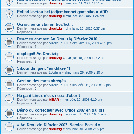
Dernier message par
drouizig
«
ven. avr. 11, 2008 11:31 am
Rollad levrioù bet (ad)embannet gant sikour ADD
Dernier message par
drouizig
«
mar. oct. 02, 2007 1:25 am
Gerioù en ur stumm troc'het...
Dernier message par
drouizig
«
dim. janv. 10, 2010 6:37 pm
Réponses :
1
Deuet eo er-maez An Drouizig Difazier 2010 !
Dernier message par
Mireille PETIT
«
dim. déc. 06, 2009 4:59 pm
Réponses :
1
displegañ An Drouizig
Dernier message par
drouizig
«
mar. juin 16, 2009 10:02 am
Réponses :
2
Sikour din gant "an difazer"!
Dernier message par
100drine
«
dim. mars 29, 2009 7:10 pm
Gestion des mots abrégés
Dernier message par
Mireille PETIT
«
lun. déc. 15, 2008 8:52 pm
Réponses :
2
Ha gant Linux n'eus netra d'ober ?
Dernier message par
bIBAR
«
mer. déc. 10, 2008 6:10 am
Réponses :
4
Démo du correcteur avec Office 2007 en gallois
Dernier message par
drouizig
«
lun. déc. 08, 2008 10:33 am
Réponses :
3
« An Drouizig Difazier 2007, Service Pack 4 »
Dernier message par
drouizig
«
dim. nov. 30, 2008 2:55 pm