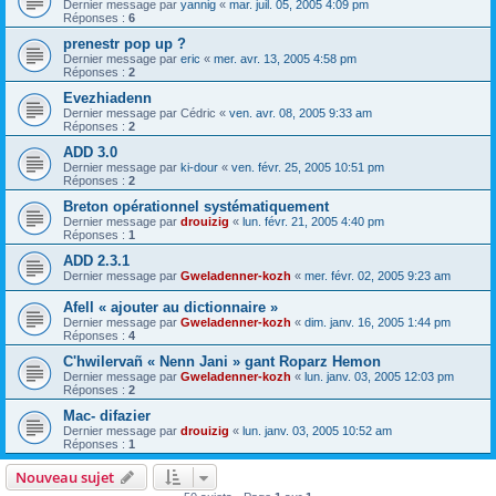
Dernier message par
yannig
«
mar. juil. 05, 2005 4:09 pm
Réponses :
6
prenestr pop up ?
Dernier message par
eric
«
mer. avr. 13, 2005 4:58 pm
Réponses :
2
Evezhiadenn
Dernier message par
Cédric
«
ven. avr. 08, 2005 9:33 am
Réponses :
2
ADD 3.0
Dernier message par
ki-dour
«
ven. févr. 25, 2005 10:51 pm
Réponses :
2
Breton opérationnel systématiquement
Dernier message par
drouizig
«
lun. févr. 21, 2005 4:40 pm
Réponses :
1
ADD 2.3.1
Dernier message par
Gweladenner-kozh
«
mer. févr. 02, 2005 9:23 am
Afell « ajouter au dictionnaire »
Dernier message par
Gweladenner-kozh
«
dim. janv. 16, 2005 1:44 pm
Réponses :
4
C'hwilervañ « Nenn Jani » gant Roparz Hemon
Dernier message par
Gweladenner-kozh
«
lun. janv. 03, 2005 12:03 pm
Réponses :
2
Mac- difazier
Dernier message par
drouizig
«
lun. janv. 03, 2005 10:52 am
Réponses :
1
Nouveau sujet