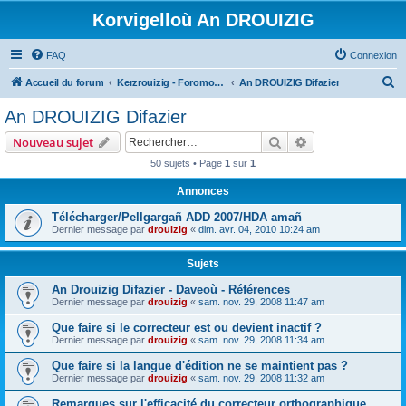
Korvigelloù An DROUIZIG
FAQ
Connexion
R
Accueil du forum
Kerzrouizig - Foromoù An Drouizig
An DROUIZIG Difazier
e
An DROUIZIG Difazier
c
Rechercher
Recherche avanc
Nouveau sujet
h
50 sujets • Page
1
sur
1
e
Annonces
r
c
Télécharger/Pellgargañ ADD 2007/HDA amañ
Dernier message par
drouizig
«
dim. avr. 04, 2010 10:24 am
h
e
Sujets
r
An Drouizig Difazier - Daveoù - Références
Dernier message par
drouizig
«
sam. nov. 29, 2008 11:47 am
Que faire si le correcteur est ou devient inactif ?
Dernier message par
drouizig
«
sam. nov. 29, 2008 11:34 am
Que faire si la langue d'édition ne se maintient pas ?
Dernier message par
drouizig
«
sam. nov. 29, 2008 11:32 am
Remarques sur l'efficacité du correcteur orthographique