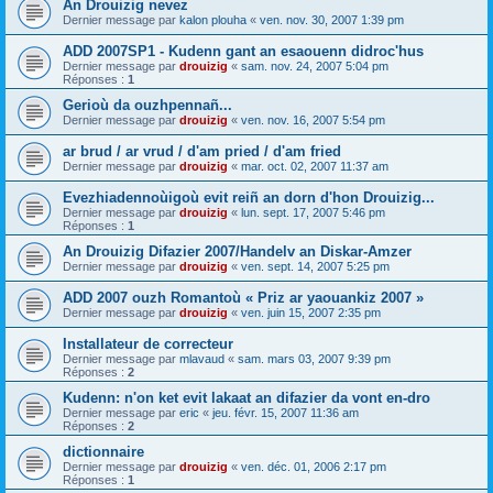
An Drouizig nevez
Dernier message par
kalon plouha
«
ven. nov. 30, 2007 1:39 pm
ADD 2007SP1 - Kudenn gant an esaouenn didroc'hus
Dernier message par
drouizig
«
sam. nov. 24, 2007 5:04 pm
Réponses :
1
Gerioù da ouzhpennañ...
Dernier message par
drouizig
«
ven. nov. 16, 2007 5:54 pm
ar brud / ar vrud / d'am pried / d'am fried
Dernier message par
drouizig
«
mar. oct. 02, 2007 11:37 am
Evezhiadennoùigoù evit reiñ an dorn d'hon Drouizig...
Dernier message par
drouizig
«
lun. sept. 17, 2007 5:46 pm
Réponses :
1
An Drouizig Difazier 2007/Handelv an Diskar-Amzer
Dernier message par
drouizig
«
ven. sept. 14, 2007 5:25 pm
ADD 2007 ouzh Romantoù « Priz ar yaouankiz 2007 »
Dernier message par
drouizig
«
ven. juin 15, 2007 2:35 pm
Installateur de correcteur
Dernier message par
mlavaud
«
sam. mars 03, 2007 9:39 pm
Réponses :
2
Kudenn: n'on ket evit lakaat an difazier da vont en-dro
Dernier message par
eric
«
jeu. févr. 15, 2007 11:36 am
Réponses :
2
dictionnaire
Dernier message par
drouizig
«
ven. déc. 01, 2006 2:17 pm
Réponses :
1