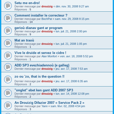
Setu me en-dro!
Dernier message par
drouizig
«
dim. nov. 30, 2008 9:27 am
Réponses :
5
Comment installer le correcteur ?
Dernier message par
BochPat
«
sam. nov. 29, 2008 8:15 pm
Réponses :
14
gerioù dianav gant ar program
Dernier message par
drouizig
«
lun. juil. 21, 2008 2:00 pm
Réponses :
9
Mat an traoù
Dernier message par
drouizig
«
lun. juil. 21, 2008 1:05 pm
Réponses :
1
Vive le druide et servez le cidre !
Dernier message par
Alan Monfort
«
ven. avr. 18, 2008 5:52 pm
Réponses :
1
ADD SP3 evezhiadennoù (e galleg)
Dernier message par
drouizig
«
jeu. avr. 17, 2008 7:53 am
zo ou 'zo, that is the question !!
Dernier message par
drouizig
«
jeu. avr. 17, 2008 6:35 am
Réponses :
2
"onglet" ebet ken gant ADD 2007 SP3
Dernier message par
drouizig
«
lun. avr. 14, 2008 12:08 pm
Réponses :
2
An Drouizig Difazier 2007 « Service Pack 2 »
Dernier message par
Yann
«
sam. févr. 02, 2008 4:54 pm
Réponses :
3