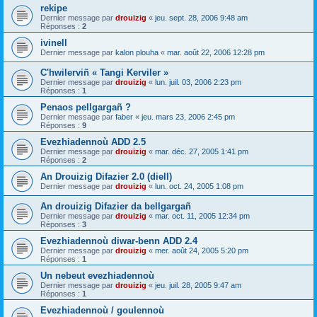
rekipe
Dernier message par
drouizig
«
jeu. sept. 28, 2006 9:48 am
Réponses :
2
ivinell
Dernier message par
kalon plouha
«
mar. août 22, 2006 12:28 pm
C'hwilerviñ « Tangi Kerviler »
Dernier message par
drouizig
«
lun. juil. 03, 2006 2:23 pm
Réponses :
1
Penaos pellgargañ ?
Dernier message par
faber
«
jeu. mars 23, 2006 2:45 pm
Réponses :
9
Evezhiadennoù ADD 2.5
Dernier message par
drouizig
«
mar. déc. 27, 2005 1:41 pm
Réponses :
2
An Drouizig Difazier 2.0 (diell)
Dernier message par
drouizig
«
lun. oct. 24, 2005 1:08 pm
An drouizig Difazier da bellgargañ
Dernier message par
drouizig
«
mar. oct. 11, 2005 12:34 pm
Réponses :
3
Evezhiadennoù diwar-benn ADD 2.4
Dernier message par
drouizig
«
mer. août 24, 2005 5:20 pm
Réponses :
1
Un nebeut evezhiadennoù
Dernier message par
drouizig
«
jeu. juil. 28, 2005 9:47 am
Réponses :
1
Evezhiadennoù / goulennoù