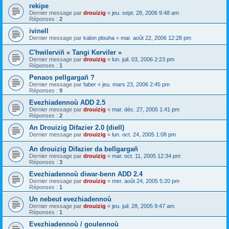
rekipe
Dernier message par
drouizig
«
jeu. sept. 28, 2006 9:48 am
Réponses :
2
ivinell
Dernier message par
kalon plouha
«
mar. août 22, 2006 12:28 pm
C'hwilerviñ « Tangi Kerviler »
Dernier message par
drouizig
«
lun. juil. 03, 2006 2:23 pm
Réponses :
1
Penaos pellgargañ ?
Dernier message par
faber
«
jeu. mars 23, 2006 2:45 pm
Réponses :
9
Evezhiadennoù ADD 2.5
Dernier message par
drouizig
«
mar. déc. 27, 2005 1:41 pm
Réponses :
2
An Drouizig Difazier 2.0 (diell)
Dernier message par
drouizig
«
lun. oct. 24, 2005 1:08 pm
An drouizig Difazier da bellgargañ
Dernier message par
drouizig
«
mar. oct. 11, 2005 12:34 pm
Réponses :
3
Evezhiadennoù diwar-benn ADD 2.4
Dernier message par
drouizig
«
mer. août 24, 2005 5:20 pm
Réponses :
1
Un nebeut evezhiadennoù
Dernier message par
drouizig
«
jeu. juil. 28, 2005 9:47 am
Réponses :
1
Evezhiadennoù / goulennoù