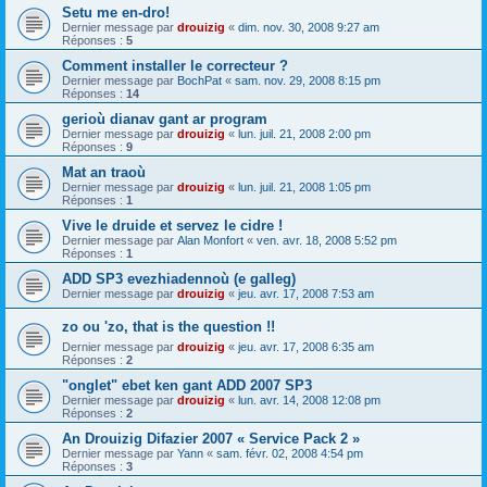
Setu me en-dro!
Dernier message par
drouizig
«
dim. nov. 30, 2008 9:27 am
Réponses :
5
Comment installer le correcteur ?
Dernier message par
BochPat
«
sam. nov. 29, 2008 8:15 pm
Réponses :
14
gerioù dianav gant ar program
Dernier message par
drouizig
«
lun. juil. 21, 2008 2:00 pm
Réponses :
9
Mat an traoù
Dernier message par
drouizig
«
lun. juil. 21, 2008 1:05 pm
Réponses :
1
Vive le druide et servez le cidre !
Dernier message par
Alan Monfort
«
ven. avr. 18, 2008 5:52 pm
Réponses :
1
ADD SP3 evezhiadennoù (e galleg)
Dernier message par
drouizig
«
jeu. avr. 17, 2008 7:53 am
zo ou 'zo, that is the question !!
Dernier message par
drouizig
«
jeu. avr. 17, 2008 6:35 am
Réponses :
2
"onglet" ebet ken gant ADD 2007 SP3
Dernier message par
drouizig
«
lun. avr. 14, 2008 12:08 pm
Réponses :
2
An Drouizig Difazier 2007 « Service Pack 2 »
Dernier message par
Yann
«
sam. févr. 02, 2008 4:54 pm
Réponses :
3