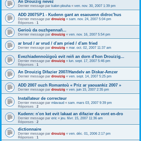
An Drouizig nevez
Dernier message par
kalon plouha
«
ven. nov. 30, 2007 1:39 pm
ADD 2007SP1 - Kudenn gant an esaouenn didroc'hus
Dernier message par
drouizig
«
sam. nov. 24, 2007 5:04 pm
Réponses :
1
Gerioù da ouzhpennañ...
Dernier message par
drouizig
«
ven. nov. 16, 2007 5:54 pm
ar brud / ar vrud / d'am pried / d'am fried
Dernier message par
drouizig
«
mar. oct. 02, 2007 11:37 am
Evezhiadennoùigoù evit reiñ an dorn d'hon Drouizig...
Dernier message par
drouizig
«
lun. sept. 17, 2007 5:46 pm
Réponses :
1
An Drouizig Difazier 2007/Handelv an Diskar-Amzer
Dernier message par
drouizig
«
ven. sept. 14, 2007 5:25 pm
ADD 2007 ouzh Romantoù « Priz ar yaouankiz 2007 »
Dernier message par
drouizig
«
ven. juin 15, 2007 2:35 pm
Installateur de correcteur
Dernier message par
mlavaud
«
sam. mars 03, 2007 9:39 pm
Réponses :
2
Kudenn: n'on ket evit lakaat an difazier da vont en-dro
Dernier message par
eric
«
jeu. févr. 15, 2007 11:36 am
Réponses :
2
dictionnaire
Dernier message par
drouizig
«
ven. déc. 01, 2006 2:17 pm
Réponses :
1