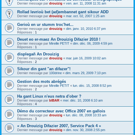
Dernier message par
drouizig
«
ven. avr. 11, 2008 11:31 am
Rollad levrioù bet (ad)embannet gant sikour ADD
Dernier message par
drouizig
«
mar. oct. 02, 2007 1:25 am
Gerioù en ur stumm troc'het...
Dernier message par
drouizig
«
dim. janv. 10, 2010 6:37 pm
Réponses :
1
Deuet eo er-maez An Drouizig Difazier 2010 !
Dernier message par
Mireille PETIT
«
dim. déc. 06, 2009 4:59 pm
Réponses :
1
displegañ An Drouizig
Dernier message par
drouizig
«
mar. juin 16, 2009 10:02 am
Réponses :
2
Sikour din gant "an difazer"!
Dernier message par
100drine
«
dim. mars 29, 2009 7:10 pm
Gestion des mots abrégés
Dernier message par
Mireille PETIT
«
lun. déc. 15, 2008 8:52 pm
Réponses :
2
Ha gant Linux n'eus netra d'ober ?
Dernier message par
bIBAR
«
mer. déc. 10, 2008 6:10 am
Réponses :
4
Démo du correcteur avec Office 2007 en gallois
Dernier message par
drouizig
«
lun. déc. 08, 2008 10:33 am
Réponses :
3
« An Drouizig Difazier 2007, Service Pack 4 »
Dernier message par
drouizig
«
dim. nov. 30, 2008 2:55 pm