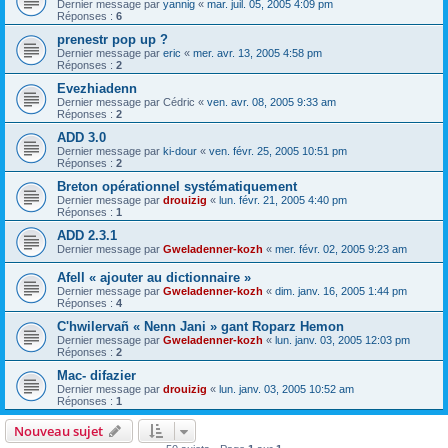
Dernier message par
yannig
«
mar. juil. 05, 2005 4:09 pm
Réponses :
6
prenestr pop up ?
Dernier message par
eric
«
mer. avr. 13, 2005 4:58 pm
Réponses :
2
Evezhiadenn
Dernier message par
Cédric
«
ven. avr. 08, 2005 9:33 am
Réponses :
2
ADD 3.0
Dernier message par
ki-dour
«
ven. févr. 25, 2005 10:51 pm
Réponses :
2
Breton opérationnel systématiquement
Dernier message par
drouizig
«
lun. févr. 21, 2005 4:40 pm
Réponses :
1
ADD 2.3.1
Dernier message par
Gweladenner-kozh
«
mer. févr. 02, 2005 9:23 am
Afell « ajouter au dictionnaire »
Dernier message par
Gweladenner-kozh
«
dim. janv. 16, 2005 1:44 pm
Réponses :
4
C'hwilervañ « Nenn Jani » gant Roparz Hemon
Dernier message par
Gweladenner-kozh
«
lun. janv. 03, 2005 12:03 pm
Réponses :
2
Mac- difazier
Dernier message par
drouizig
«
lun. janv. 03, 2005 10:52 am
Réponses :
1
Nouveau sujet