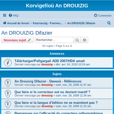
Korvigelloù An DROUIZIG
FAQ
Connexion
R
Accueil du forum
Kerzrouizig - Foromoù An Drouizig
An DROUIZIG Difazier
e
An DROUIZIG Difazier
c
Rechercher
Recherche avanc
Nouveau sujet
h
50 sujets • Page
1
sur
1
e
Annonces
r
c
Télécharger/Pellgargañ ADD 2007/HDA amañ
Dernier message par
drouizig
«
dim. avr. 04, 2010 10:24 am
h
e
Sujets
r
An Drouizig Difazier - Daveoù - Références
Dernier message par
drouizig
«
sam. nov. 29, 2008 11:47 am
Que faire si le correcteur est ou devient inactif ?
Dernier message par
drouizig
«
sam. nov. 29, 2008 11:34 am
Que faire si la langue d'édition ne se maintient pas ?
Dernier message par
drouizig
«
sam. nov. 29, 2008 11:32 am
Remarques sur l'efficacité du correcteur orthographique