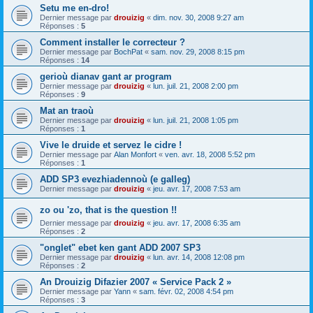
Setu me en-dro!
Dernier message par
drouizig
«
dim. nov. 30, 2008 9:27 am
Réponses :
5
Comment installer le correcteur ?
Dernier message par
BochPat
«
sam. nov. 29, 2008 8:15 pm
Réponses :
14
gerioù dianav gant ar program
Dernier message par
drouizig
«
lun. juil. 21, 2008 2:00 pm
Réponses :
9
Mat an traoù
Dernier message par
drouizig
«
lun. juil. 21, 2008 1:05 pm
Réponses :
1
Vive le druide et servez le cidre !
Dernier message par
Alan Monfort
«
ven. avr. 18, 2008 5:52 pm
Réponses :
1
ADD SP3 evezhiadennoù (e galleg)
Dernier message par
drouizig
«
jeu. avr. 17, 2008 7:53 am
zo ou 'zo, that is the question !!
Dernier message par
drouizig
«
jeu. avr. 17, 2008 6:35 am
Réponses :
2
"onglet" ebet ken gant ADD 2007 SP3
Dernier message par
drouizig
«
lun. avr. 14, 2008 12:08 pm
Réponses :
2
An Drouizig Difazier 2007 « Service Pack 2 »
Dernier message par
Yann
«
sam. févr. 02, 2008 4:54 pm
Réponses :
3