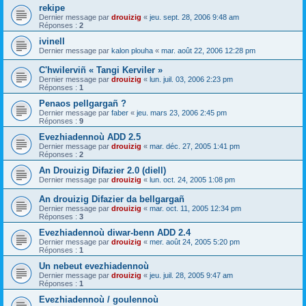
rekipe
Dernier message par
drouizig
«
jeu. sept. 28, 2006 9:48 am
Réponses :
2
ivinell
Dernier message par
kalon plouha
«
mar. août 22, 2006 12:28 pm
C'hwilerviñ « Tangi Kerviler »
Dernier message par
drouizig
«
lun. juil. 03, 2006 2:23 pm
Réponses :
1
Penaos pellgargañ ?
Dernier message par
faber
«
jeu. mars 23, 2006 2:45 pm
Réponses :
9
Evezhiadennoù ADD 2.5
Dernier message par
drouizig
«
mar. déc. 27, 2005 1:41 pm
Réponses :
2
An Drouizig Difazier 2.0 (diell)
Dernier message par
drouizig
«
lun. oct. 24, 2005 1:08 pm
An drouizig Difazier da bellgargañ
Dernier message par
drouizig
«
mar. oct. 11, 2005 12:34 pm
Réponses :
3
Evezhiadennoù diwar-benn ADD 2.4
Dernier message par
drouizig
«
mer. août 24, 2005 5:20 pm
Réponses :
1
Un nebeut evezhiadennoù
Dernier message par
drouizig
«
jeu. juil. 28, 2005 9:47 am
Réponses :
1
Evezhiadennoù / goulennoù