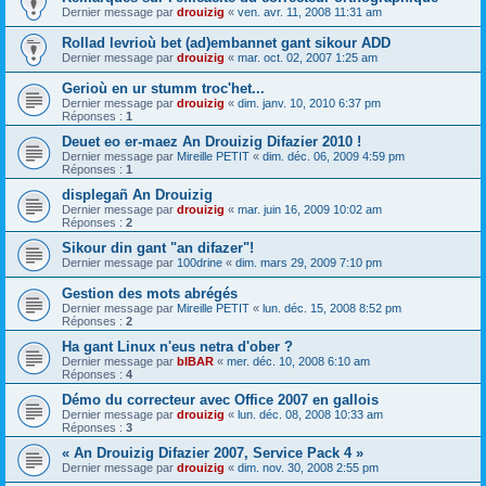
Dernier message par
drouizig
«
ven. avr. 11, 2008 11:31 am
Rollad levrioù bet (ad)embannet gant sikour ADD
Dernier message par
drouizig
«
mar. oct. 02, 2007 1:25 am
Gerioù en ur stumm troc'het...
Dernier message par
drouizig
«
dim. janv. 10, 2010 6:37 pm
Réponses :
1
Deuet eo er-maez An Drouizig Difazier 2010 !
Dernier message par
Mireille PETIT
«
dim. déc. 06, 2009 4:59 pm
Réponses :
1
displegañ An Drouizig
Dernier message par
drouizig
«
mar. juin 16, 2009 10:02 am
Réponses :
2
Sikour din gant "an difazer"!
Dernier message par
100drine
«
dim. mars 29, 2009 7:10 pm
Gestion des mots abrégés
Dernier message par
Mireille PETIT
«
lun. déc. 15, 2008 8:52 pm
Réponses :
2
Ha gant Linux n'eus netra d'ober ?
Dernier message par
bIBAR
«
mer. déc. 10, 2008 6:10 am
Réponses :
4
Démo du correcteur avec Office 2007 en gallois
Dernier message par
drouizig
«
lun. déc. 08, 2008 10:33 am
Réponses :
3
« An Drouizig Difazier 2007, Service Pack 4 »
Dernier message par
drouizig
«
dim. nov. 30, 2008 2:55 pm