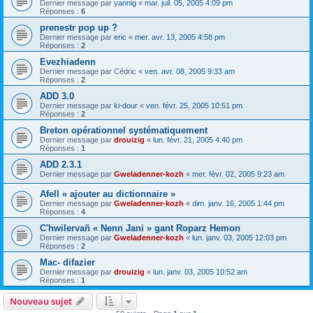
Dernier message par
yannig
«
mar. juil. 05, 2005 4:09 pm
Réponses :
6
prenestr pop up ?
Dernier message par
eric
«
mer. avr. 13, 2005 4:58 pm
Réponses :
2
Evezhiadenn
Dernier message par
Cédric
«
ven. avr. 08, 2005 9:33 am
Réponses :
2
ADD 3.0
Dernier message par
ki-dour
«
ven. févr. 25, 2005 10:51 pm
Réponses :
2
Breton opérationnel systématiquement
Dernier message par
drouizig
«
lun. févr. 21, 2005 4:40 pm
Réponses :
1
ADD 2.3.1
Dernier message par
Gweladenner-kozh
«
mer. févr. 02, 2005 9:23 am
Afell « ajouter au dictionnaire »
Dernier message par
Gweladenner-kozh
«
dim. janv. 16, 2005 1:44 pm
Réponses :
4
C'hwilervañ « Nenn Jani » gant Roparz Hemon
Dernier message par
Gweladenner-kozh
«
lun. janv. 03, 2005 12:03 pm
Réponses :
2
Mac- difazier
Dernier message par
drouizig
«
lun. janv. 03, 2005 10:52 am
Réponses :
1
Nouveau sujet