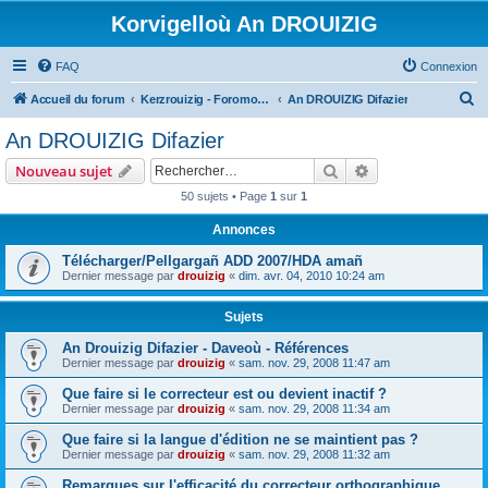
Korvigelloù An DROUIZIG
FAQ
Connexion
R
Accueil du forum
Kerzrouizig - Foromoù An Drouizig
An DROUIZIG Difazier
e
An DROUIZIG Difazier
c
Rechercher
Recherche avanc
Nouveau sujet
h
50 sujets • Page
1
sur
1
e
Annonces
r
c
Télécharger/Pellgargañ ADD 2007/HDA amañ
Dernier message par
drouizig
«
dim. avr. 04, 2010 10:24 am
h
e
Sujets
r
An Drouizig Difazier - Daveoù - Références
Dernier message par
drouizig
«
sam. nov. 29, 2008 11:47 am
Que faire si le correcteur est ou devient inactif ?
Dernier message par
drouizig
«
sam. nov. 29, 2008 11:34 am
Que faire si la langue d'édition ne se maintient pas ?
Dernier message par
drouizig
«
sam. nov. 29, 2008 11:32 am
Remarques sur l'efficacité du correcteur orthographique