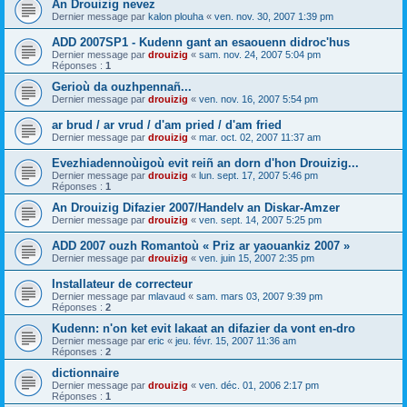
An Drouizig nevez
Dernier message par
kalon plouha
«
ven. nov. 30, 2007 1:39 pm
ADD 2007SP1 - Kudenn gant an esaouenn didroc'hus
Dernier message par
drouizig
«
sam. nov. 24, 2007 5:04 pm
Réponses :
1
Gerioù da ouzhpennañ...
Dernier message par
drouizig
«
ven. nov. 16, 2007 5:54 pm
ar brud / ar vrud / d'am pried / d'am fried
Dernier message par
drouizig
«
mar. oct. 02, 2007 11:37 am
Evezhiadennoùigoù evit reiñ an dorn d'hon Drouizig...
Dernier message par
drouizig
«
lun. sept. 17, 2007 5:46 pm
Réponses :
1
An Drouizig Difazier 2007/Handelv an Diskar-Amzer
Dernier message par
drouizig
«
ven. sept. 14, 2007 5:25 pm
ADD 2007 ouzh Romantoù « Priz ar yaouankiz 2007 »
Dernier message par
drouizig
«
ven. juin 15, 2007 2:35 pm
Installateur de correcteur
Dernier message par
mlavaud
«
sam. mars 03, 2007 9:39 pm
Réponses :
2
Kudenn: n'on ket evit lakaat an difazier da vont en-dro
Dernier message par
eric
«
jeu. févr. 15, 2007 11:36 am
Réponses :
2
dictionnaire
Dernier message par
drouizig
«
ven. déc. 01, 2006 2:17 pm
Réponses :
1