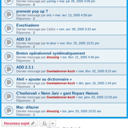
Dernier message par
yannig
«
mar. juil. 05, 2005 4:09 pm
Réponses :
6
prenestr pop up ?
Dernier message par
eric
«
mer. avr. 13, 2005 4:58 pm
Réponses :
2
Evezhiadenn
Dernier message par
Cédric
«
ven. avr. 08, 2005 9:33 am
Réponses :
2
ADD 3.0
Dernier message par
ki-dour
«
ven. févr. 25, 2005 10:51 pm
Réponses :
2
Breton opérationnel systématiquement
Dernier message par
drouizig
«
lun. févr. 21, 2005 4:40 pm
Réponses :
1
ADD 2.3.1
Dernier message par
Gweladenner-kozh
«
mer. févr. 02, 2005 9:23 am
Afell « ajouter au dictionnaire »
Dernier message par
Gweladenner-kozh
«
dim. janv. 16, 2005 1:44 pm
Réponses :
4
C'hwilervañ « Nenn Jani » gant Roparz Hemon
Dernier message par
Gweladenner-kozh
«
lun. janv. 03, 2005 12:03 pm
Réponses :
2
Mac- difazier
Dernier message par
drouizig
«
lun. janv. 03, 2005 10:52 am
Réponses :
1
Nouveau sujet