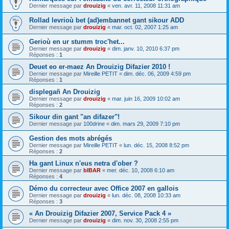
Dernier message par
drouizig
«
ven. avr. 11, 2008 11:31 am
Rollad levrioù bet (ad)embannet gant sikour ADD
Dernier message par
drouizig
«
mar. oct. 02, 2007 1:25 am
Gerioù en ur stumm troc'het...
Dernier message par
drouizig
«
dim. janv. 10, 2010 6:37 pm
Réponses :
1
Deuet eo er-maez An Drouizig Difazier 2010 !
Dernier message par
Mireille PETIT
«
dim. déc. 06, 2009 4:59 pm
Réponses :
1
displegañ An Drouizig
Dernier message par
drouizig
«
mar. juin 16, 2009 10:02 am
Réponses :
2
Sikour din gant "an difazer"!
Dernier message par
100drine
«
dim. mars 29, 2009 7:10 pm
Gestion des mots abrégés
Dernier message par
Mireille PETIT
«
lun. déc. 15, 2008 8:52 pm
Réponses :
2
Ha gant Linux n'eus netra d'ober ?
Dernier message par
bIBAR
«
mer. déc. 10, 2008 6:10 am
Réponses :
4
Démo du correcteur avec Office 2007 en gallois
Dernier message par
drouizig
«
lun. déc. 08, 2008 10:33 am
Réponses :
3
« An Drouizig Difazier 2007, Service Pack 4 »
Dernier message par
drouizig
«
dim. nov. 30, 2008 2:55 pm