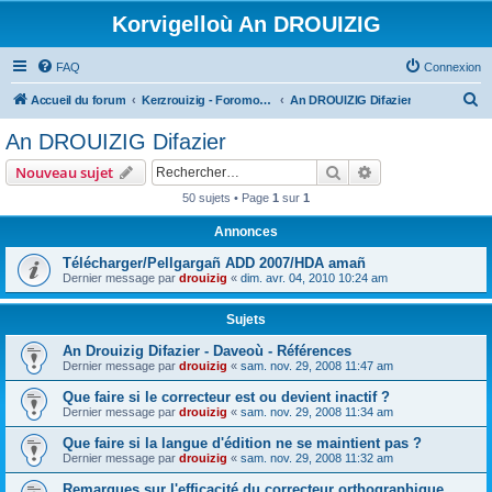
Korvigelloù An DROUIZIG
FAQ
Connexion
R
Accueil du forum
Kerzrouizig - Foromoù An Drouizig
An DROUIZIG Difazier
e
An DROUIZIG Difazier
c
Rechercher
Recherche avanc
Nouveau sujet
h
50 sujets • Page
1
sur
1
e
Annonces
r
c
Télécharger/Pellgargañ ADD 2007/HDA amañ
Dernier message par
drouizig
«
dim. avr. 04, 2010 10:24 am
h
e
Sujets
r
An Drouizig Difazier - Daveoù - Références
Dernier message par
drouizig
«
sam. nov. 29, 2008 11:47 am
Que faire si le correcteur est ou devient inactif ?
Dernier message par
drouizig
«
sam. nov. 29, 2008 11:34 am
Que faire si la langue d'édition ne se maintient pas ?
Dernier message par
drouizig
«
sam. nov. 29, 2008 11:32 am
Remarques sur l'efficacité du correcteur orthographique