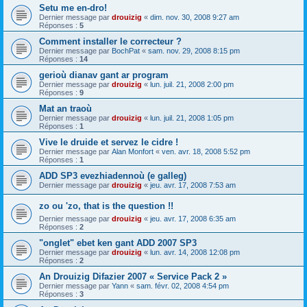
Setu me en-dro!
Dernier message par
drouizig
«
dim. nov. 30, 2008 9:27 am
Réponses :
5
Comment installer le correcteur ?
Dernier message par
BochPat
«
sam. nov. 29, 2008 8:15 pm
Réponses :
14
gerioù dianav gant ar program
Dernier message par
drouizig
«
lun. juil. 21, 2008 2:00 pm
Réponses :
9
Mat an traoù
Dernier message par
drouizig
«
lun. juil. 21, 2008 1:05 pm
Réponses :
1
Vive le druide et servez le cidre !
Dernier message par
Alan Monfort
«
ven. avr. 18, 2008 5:52 pm
Réponses :
1
ADD SP3 evezhiadennoù (e galleg)
Dernier message par
drouizig
«
jeu. avr. 17, 2008 7:53 am
zo ou 'zo, that is the question !!
Dernier message par
drouizig
«
jeu. avr. 17, 2008 6:35 am
Réponses :
2
"onglet" ebet ken gant ADD 2007 SP3
Dernier message par
drouizig
«
lun. avr. 14, 2008 12:08 pm
Réponses :
2
An Drouizig Difazier 2007 « Service Pack 2 »
Dernier message par
Yann
«
sam. févr. 02, 2008 4:54 pm
Réponses :
3