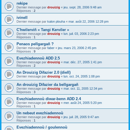
rekipe
Dernier message par
drouizig
«
jeu. sept. 28, 2006 9:48 am
Réponses :
2
ivinell
Dernier message par
kalon plouha
«
mar. août 22, 2006 12:28 pm
C'hwilerviñ « Tangi Kerviler »
Dernier message par
drouizig
«
lun. juil. 03, 2006 2:23 pm
Réponses :
1
Penaos pellgargañ ?
Dernier message par
faber
«
jeu. mars 23, 2006 2:45 pm
Réponses :
9
Evezhiadennoù ADD 2.5
Dernier message par
drouizig
«
mar. déc. 27, 2005 1:41 pm
Réponses :
2
An Drouizig Difazier 2.0 (diell)
Dernier message par
drouizig
«
lun. oct. 24, 2005 1:08 pm
An drouizig Difazier da bellgargañ
Dernier message par
drouizig
«
mar. oct. 11, 2005 12:34 pm
Réponses :
3
Evezhiadennoù diwar-benn ADD 2.4
Dernier message par
drouizig
«
mer. août 24, 2005 5:20 pm
Réponses :
1
Un nebeut evezhiadennoù
Dernier message par
drouizig
«
jeu. juil. 28, 2005 9:47 am
Réponses :
1
Evezhiadennoù / goulennoù