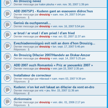
An Drouizig nevez
Dernier message par
kalon plouha
«
ven. nov. 30, 2007 1:39 pm
ADD 2007SP1 - Kudenn gant an esaouenn didroc'hus
Dernier message par
drouizig
«
sam. nov. 24, 2007 5:04 pm
Réponses :
1
Gerioù da ouzhpennañ...
Dernier message par
drouizig
«
ven. nov. 16, 2007 5:54 pm
ar brud / ar vrud / d'am pried / d'am fried
Dernier message par
drouizig
«
mar. oct. 02, 2007 11:37 am
Evezhiadennoùigoù evit reiñ an dorn d'hon Drouizig...
Dernier message par
drouizig
«
lun. sept. 17, 2007 5:46 pm
Réponses :
1
An Drouizig Difazier 2007/Handelv an Diskar-Amzer
Dernier message par
drouizig
«
ven. sept. 14, 2007 5:25 pm
ADD 2007 ouzh Romantoù « Priz ar yaouankiz 2007 »
Dernier message par
drouizig
«
ven. juin 15, 2007 2:35 pm
Installateur de correcteur
Dernier message par
mlavaud
«
sam. mars 03, 2007 9:39 pm
Réponses :
2
Kudenn: n'on ket evit lakaat an difazier da vont en-dro
Dernier message par
eric
«
jeu. févr. 15, 2007 11:36 am
Réponses :
2
dictionnaire
Dernier message par
drouizig
«
ven. déc. 01, 2006 2:17 pm
Réponses :
1