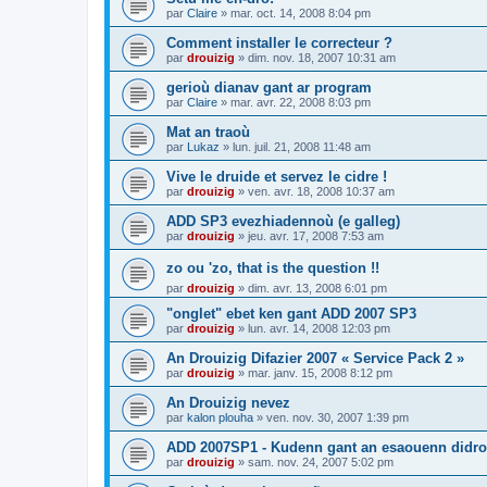
par
Claire
»
mar. oct. 14, 2008 8:04 pm
Comment installer le correcteur ?
par
drouizig
»
dim. nov. 18, 2007 10:31 am
gerioù dianav gant ar program
par
Claire
»
mar. avr. 22, 2008 8:03 pm
Mat an traoù
par
Lukaz
»
lun. juil. 21, 2008 11:48 am
Vive le druide et servez le cidre !
par
drouizig
»
ven. avr. 18, 2008 10:37 am
ADD SP3 evezhiadennoù (e galleg)
par
drouizig
»
jeu. avr. 17, 2008 7:53 am
zo ou 'zo, that is the question !!
par
drouizig
»
dim. avr. 13, 2008 6:01 pm
"onglet" ebet ken gant ADD 2007 SP3
par
drouizig
»
lun. avr. 14, 2008 12:03 pm
An Drouizig Difazier 2007 « Service Pack 2 »
par
drouizig
»
mar. janv. 15, 2008 8:12 pm
An Drouizig nevez
par
kalon plouha
»
ven. nov. 30, 2007 1:39 pm
ADD 2007SP1 - Kudenn gant an esaouenn didro
par
drouizig
»
sam. nov. 24, 2007 5:02 pm