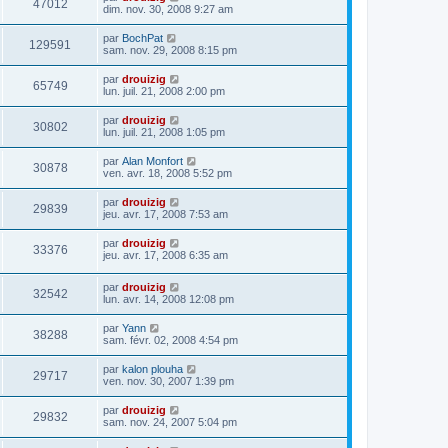
47012
dim. nov. 30, 2008 9:27 am
par
BochPat
129591
sam. nov. 29, 2008 8:15 pm
par
drouizig
65749
lun. juil. 21, 2008 2:00 pm
par
drouizig
30802
lun. juil. 21, 2008 1:05 pm
par
Alan Monfort
30878
ven. avr. 18, 2008 5:52 pm
par
drouizig
29839
jeu. avr. 17, 2008 7:53 am
par
drouizig
33376
jeu. avr. 17, 2008 6:35 am
par
drouizig
32542
lun. avr. 14, 2008 12:08 pm
par
Yann
38288
sam. févr. 02, 2008 4:54 pm
par
kalon plouha
29717
ven. nov. 30, 2007 1:39 pm
par
drouizig
29832
sam. nov. 24, 2007 5:04 pm