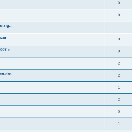
0
0
izig...
1
mzer
0
007 »
0
2
 en-dro
2
1
2
0
1