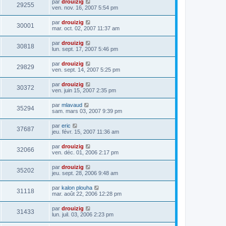
par
drouizig
29255
ven. nov. 16, 2007 5:54 pm
par
drouizig
30001
mar. oct. 02, 2007 11:37 am
par
drouizig
30818
lun. sept. 17, 2007 5:46 pm
par
drouizig
29829
ven. sept. 14, 2007 5:25 pm
par
drouizig
30372
ven. juin 15, 2007 2:35 pm
par
mlavaud
35294
sam. mars 03, 2007 9:39 pm
par
eric
37687
jeu. févr. 15, 2007 11:36 am
par
drouizig
32066
ven. déc. 01, 2006 2:17 pm
par
drouizig
35202
jeu. sept. 28, 2006 9:48 am
par
kalon plouha
31118
mar. août 22, 2006 12:28 pm
par
drouizig
31433
lun. juil. 03, 2006 2:23 pm