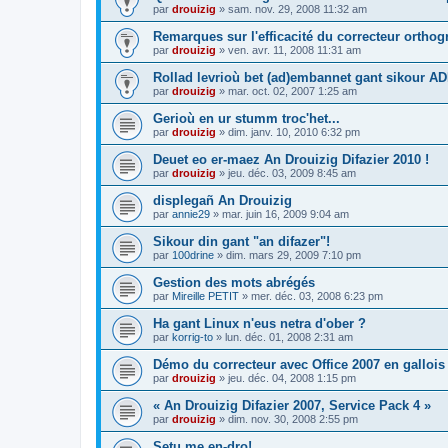
par
drouizig
»
sam. nov. 29, 2008 11:32 am
Remarques sur l'efficacité du correcteur ortho
par
drouizig
»
ven. avr. 11, 2008 11:31 am
Rollad levrioù bet (ad)embannet gant sikour A
par
drouizig
»
mar. oct. 02, 2007 1:25 am
Gerioù en ur stumm troc'het...
par
drouizig
»
dim. janv. 10, 2010 6:32 pm
Deuet eo er-maez An Drouizig Difazier 2010 !
par
drouizig
»
jeu. déc. 03, 2009 8:45 am
displegañ An Drouizig
par
annie29
»
mar. juin 16, 2009 9:04 am
Sikour din gant "an difazer"!
par
100drine
»
dim. mars 29, 2009 7:10 pm
Gestion des mots abrégés
par
Mireille PETIT
»
mer. déc. 03, 2008 6:23 pm
Ha gant Linux n'eus netra d'ober ?
par
korrig-to
»
lun. déc. 01, 2008 2:31 am
Démo du correcteur avec Office 2007 en gallois
par
drouizig
»
jeu. déc. 04, 2008 1:15 pm
« An Drouizig Difazier 2007, Service Pack 4 »
par
drouizig
»
dim. nov. 30, 2008 2:55 pm
Setu me en-dro!