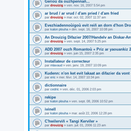
Gerioù da ouzhpennañ...
par
drouizig
»
ven. nov. 16, 2007 5:54 pm
ar brud / ar vrud / d'am pried / d'am fried
par
drouizig
»
mar. oct. 02, 2007 11:37 am
Evezhiadennoùigoù evit reiñ an dorn d'hon Drou
par
kalon plouha
»
dim. sept. 16, 2007 10:08 pm
An Drouizig Difazier 2007/Handelv an Diskar-A
par
drouizig
»
ven. sept. 14, 2007 5:25 pm
ADD 2007 ouzh Romantoù « Priz ar yaouankiz 2
par
drouizig
»
ven. juin 15, 2007 2:35 pm
Installateur de correcteur
par
mlavaud
»
ven. janv. 19, 2007 10:09 pm
Kudenn: n'on ket evit lakaat an difazier da vont
par
eric
»
mer. févr. 14, 2007 10:34 pm
dictionnaire
par
cedric
»
ven. déc. 01, 2006 2:03 pm
rekipe
par
kalon plouha
»
ven. sept. 08, 2006 10:52 pm
ivinell
par
kalon plouha
»
mar. août 22, 2006 12:28 pm
C'hwilerviñ « Tangi Kerviler »
par
drouizig
»
sam. juil. 01, 2006 11:23 am