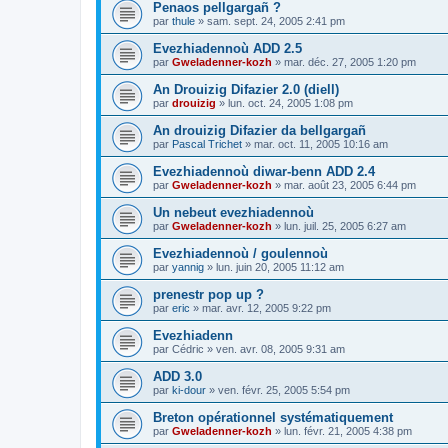
Penaos pellgargañ ?
par
thule
»
sam. sept. 24, 2005 2:41 pm
Evezhiadennoù ADD 2.5
par
Gweladenner-kozh
»
mar. déc. 27, 2005 1:20 pm
An Drouizig Difazier 2.0 (diell)
par
drouizig
»
lun. oct. 24, 2005 1:08 pm
An drouizig Difazier da bellgargañ
par
Pascal Trichet
»
mar. oct. 11, 2005 10:16 am
Evezhiadennoù diwar-benn ADD 2.4
par
Gweladenner-kozh
»
mar. août 23, 2005 6:44 pm
Un nebeut evezhiadennoù
par
Gweladenner-kozh
»
lun. juil. 25, 2005 6:27 am
Evezhiadennoù / goulennoù
par
yannig
»
lun. juin 20, 2005 11:12 am
prenestr pop up ?
par
eric
»
mar. avr. 12, 2005 9:22 pm
Evezhiadenn
par
Cédric
»
ven. avr. 08, 2005 9:31 am
ADD 3.0
par
ki-dour
»
ven. févr. 25, 2005 5:54 pm
Breton opérationnel systématiquement
par
Gweladenner-kozh
»
lun. févr. 21, 2005 4:38 pm