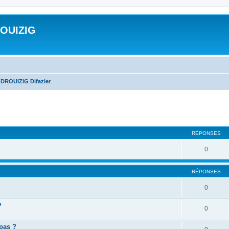
ROUIZIG
 DROUIZIG Difazier
cher
cherche avancée
RÉPONSES
0
RÉPONSES
0
?
0
 pas ?