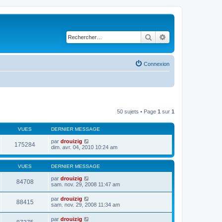
Rechercher
Recherche avancé
Connexion
50 sujets • Page
1
sur
1
VUES
DERNIER MESSAGE
par
drouizig
175284
dim. avr. 04, 2010 10:24 am
VUES
DERNIER MESSAGE
par
drouizig
84708
sam. nov. 29, 2008 11:47 am
par
drouizig
88415
sam. nov. 29, 2008 11:34 am
par
drouizig