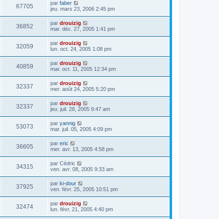
par
faber
67705
jeu. mars 23, 2006 2:45 pm
par
drouizig
36852
mar. déc. 27, 2005 1:41 pm
par
drouizig
32059
lun. oct. 24, 2005 1:08 pm
par
drouizig
40859
mar. oct. 11, 2005 12:34 pm
par
drouizig
32337
mer. août 24, 2005 5:20 pm
par
drouizig
32337
jeu. juil. 28, 2005 9:47 am
par
yannig
53073
mar. juil. 05, 2005 4:09 pm
par
eric
36605
mer. avr. 13, 2005 4:58 pm
par
Cédric
34315
ven. avr. 08, 2005 9:33 am
par
ki-dour
37925
ven. févr. 25, 2005 10:51 pm
par
drouizig
32474
lun. févr. 21, 2005 4:40 pm