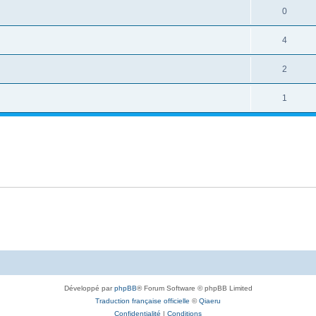
0
4
2
1
Développé par
phpBB
® Forum Software © phpBB Limited
Traduction française officielle
©
Qiaeru
Confidentialité
|
Conditions