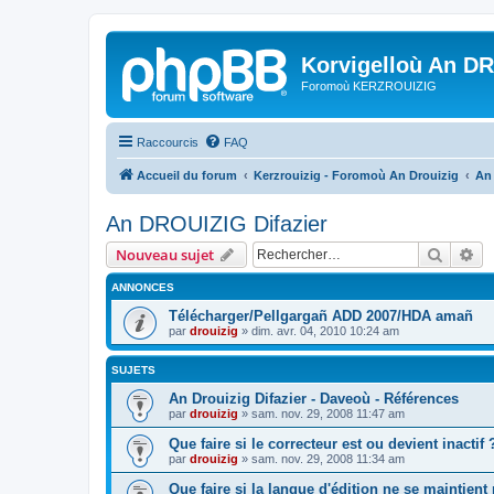
Korvigelloù An D
Foromoù KERZROUIZIG
Raccourcis
FAQ
Accueil du forum
Kerzrouizig - Foromoù An Drouizig
An
An DROUIZIG Difazier
Recher
Re
Nouveau sujet
ANNONCES
Télécharger/Pellgargañ ADD 2007/HDA amañ
par
drouizig
»
dim. avr. 04, 2010 10:24 am
SUJETS
An Drouizig Difazier - Daveoù - Références
par
drouizig
»
sam. nov. 29, 2008 11:47 am
Que faire si le correcteur est ou devient inactif 
par
drouizig
»
sam. nov. 29, 2008 11:34 am
Que faire si la langue d'édition ne se maintient