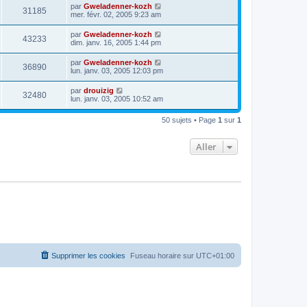
par
Gweladenner-kozh
31185
mer. févr. 02, 2005 9:23 am
par
Gweladenner-kozh
43233
dim. janv. 16, 2005 1:44 pm
par
Gweladenner-kozh
36890
lun. janv. 03, 2005 12:03 pm
par
drouizig
32480
lun. janv. 03, 2005 10:52 am
50 sujets • Page
1
sur
1
Aller
Supprimer les cookies
Fuseau horaire sur
UTC+01:00