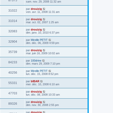
87375
sam. nov. 29, 2008 11:32 am
par
drouizig
31022
ven. avr. 11, 2008 11:31 am
par
drouizig
31014
mar. oct. 02, 2007 1:25 am
par
drouizig
32083
dim. janv. 10, 2010 6:37 pm
par
Mireille PETIT
32904
dim. déc. 06, 2009 4:59 pm
par
drouizig
35739
mar. juin 16, 2009 10:02 am
par
100drine
84233
dim. mars 29, 2009 7:10 pm
par
Mireille PETIT
40256
lun. déc. 15, 2008 8:52 pm
par
bIBAR
55331
mer. déc. 10, 2008 6:10 am
par
drouizig
47703
lun. déc. 08, 2008 10:33 am
par
drouizig
89326
dim. nov. 30, 2008 2:55 pm
par
drouizig