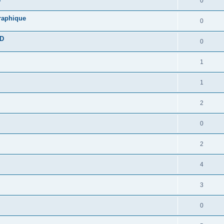
0
graphique
0
DD
0
1
1
2
0
2
4
3
0