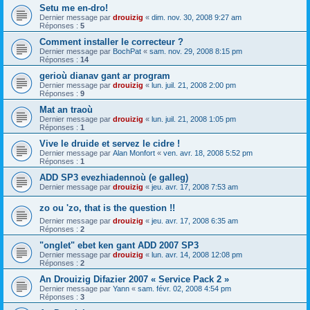
Setu me en-dro!
Dernier message par
drouizig
«
dim. nov. 30, 2008 9:27 am
Réponses :
5
Comment installer le correcteur ?
Dernier message par
BochPat
«
sam. nov. 29, 2008 8:15 pm
Réponses :
14
gerioù dianav gant ar program
Dernier message par
drouizig
«
lun. juil. 21, 2008 2:00 pm
Réponses :
9
Mat an traoù
Dernier message par
drouizig
«
lun. juil. 21, 2008 1:05 pm
Réponses :
1
Vive le druide et servez le cidre !
Dernier message par
Alan Monfort
«
ven. avr. 18, 2008 5:52 pm
Réponses :
1
ADD SP3 evezhiadennoù (e galleg)
Dernier message par
drouizig
«
jeu. avr. 17, 2008 7:53 am
zo ou 'zo, that is the question !!
Dernier message par
drouizig
«
jeu. avr. 17, 2008 6:35 am
Réponses :
2
"onglet" ebet ken gant ADD 2007 SP3
Dernier message par
drouizig
«
lun. avr. 14, 2008 12:08 pm
Réponses :
2
An Drouizig Difazier 2007 « Service Pack 2 »
Dernier message par
Yann
«
sam. févr. 02, 2008 4:54 pm
Réponses :
3