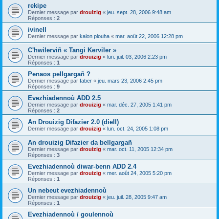
rekipe
Dernier message par
drouizig
«
jeu. sept. 28, 2006 9:48 am
Réponses :
2
ivinell
Dernier message par
kalon plouha
«
mar. août 22, 2006 12:28 pm
C'hwilerviñ « Tangi Kerviler »
Dernier message par
drouizig
«
lun. juil. 03, 2006 2:23 pm
Réponses :
1
Penaos pellgargañ ?
Dernier message par
faber
«
jeu. mars 23, 2006 2:45 pm
Réponses :
9
Evezhiadennoù ADD 2.5
Dernier message par
drouizig
«
mar. déc. 27, 2005 1:41 pm
Réponses :
2
An Drouizig Difazier 2.0 (diell)
Dernier message par
drouizig
«
lun. oct. 24, 2005 1:08 pm
An drouizig Difazier da bellgargañ
Dernier message par
drouizig
«
mar. oct. 11, 2005 12:34 pm
Réponses :
3
Evezhiadennoù diwar-benn ADD 2.4
Dernier message par
drouizig
«
mer. août 24, 2005 5:20 pm
Réponses :
1
Un nebeut evezhiadennoù
Dernier message par
drouizig
«
jeu. juil. 28, 2005 9:47 am
Réponses :
1
Evezhiadennoù / goulennoù