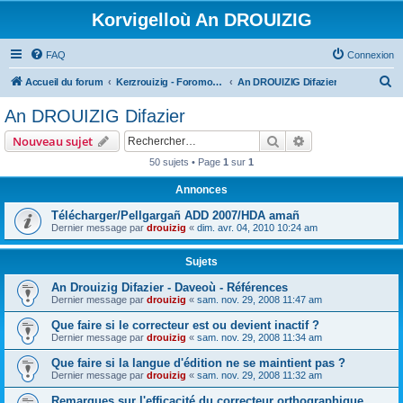
Korvigelloù An DROUIZIG
FAQ
Connexion
R
Accueil du forum
Kerzrouizig - Foromoù An Drouizig
An DROUIZIG Difazier
e
An DROUIZIG Difazier
c
Rechercher
Recherche avanc
Nouveau sujet
h
50 sujets • Page
1
sur
1
e
Annonces
r
c
Télécharger/Pellgargañ ADD 2007/HDA amañ
Dernier message par
drouizig
«
dim. avr. 04, 2010 10:24 am
h
e
Sujets
r
An Drouizig Difazier - Daveoù - Références
Dernier message par
drouizig
«
sam. nov. 29, 2008 11:47 am
Que faire si le correcteur est ou devient inactif ?
Dernier message par
drouizig
«
sam. nov. 29, 2008 11:34 am
Que faire si la langue d'édition ne se maintient pas ?
Dernier message par
drouizig
«
sam. nov. 29, 2008 11:32 am
Remarques sur l'efficacité du correcteur orthographique