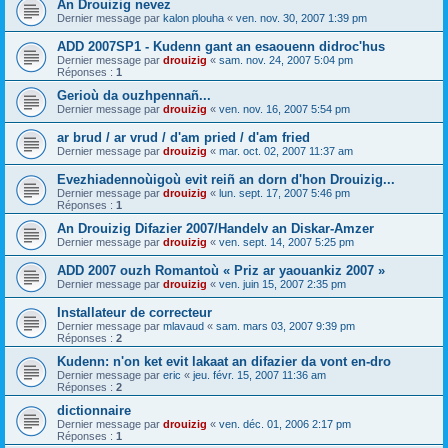
An Drouizig nevez
Dernier message par
kalon plouha
«
ven. nov. 30, 2007 1:39 pm
ADD 2007SP1 - Kudenn gant an esaouenn didroc'hus
Dernier message par
drouizig
«
sam. nov. 24, 2007 5:04 pm
Réponses :
1
Gerioù da ouzhpennañ...
Dernier message par
drouizig
«
ven. nov. 16, 2007 5:54 pm
ar brud / ar vrud / d'am pried / d'am fried
Dernier message par
drouizig
«
mar. oct. 02, 2007 11:37 am
Evezhiadennoùigoù evit reiñ an dorn d'hon Drouizig...
Dernier message par
drouizig
«
lun. sept. 17, 2007 5:46 pm
Réponses :
1
An Drouizig Difazier 2007/Handelv an Diskar-Amzer
Dernier message par
drouizig
«
ven. sept. 14, 2007 5:25 pm
ADD 2007 ouzh Romantoù « Priz ar yaouankiz 2007 »
Dernier message par
drouizig
«
ven. juin 15, 2007 2:35 pm
Installateur de correcteur
Dernier message par
mlavaud
«
sam. mars 03, 2007 9:39 pm
Réponses :
2
Kudenn: n'on ket evit lakaat an difazier da vont en-dro
Dernier message par
eric
«
jeu. févr. 15, 2007 11:36 am
Réponses :
2
dictionnaire
Dernier message par
drouizig
«
ven. déc. 01, 2006 2:17 pm
Réponses :
1