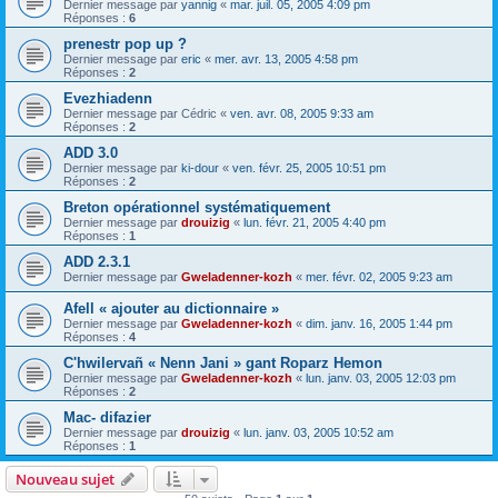
Dernier message par
yannig
«
mar. juil. 05, 2005 4:09 pm
Réponses :
6
prenestr pop up ?
Dernier message par
eric
«
mer. avr. 13, 2005 4:58 pm
Réponses :
2
Evezhiadenn
Dernier message par
Cédric
«
ven. avr. 08, 2005 9:33 am
Réponses :
2
ADD 3.0
Dernier message par
ki-dour
«
ven. févr. 25, 2005 10:51 pm
Réponses :
2
Breton opérationnel systématiquement
Dernier message par
drouizig
«
lun. févr. 21, 2005 4:40 pm
Réponses :
1
ADD 2.3.1
Dernier message par
Gweladenner-kozh
«
mer. févr. 02, 2005 9:23 am
Afell « ajouter au dictionnaire »
Dernier message par
Gweladenner-kozh
«
dim. janv. 16, 2005 1:44 pm
Réponses :
4
C'hwilervañ « Nenn Jani » gant Roparz Hemon
Dernier message par
Gweladenner-kozh
«
lun. janv. 03, 2005 12:03 pm
Réponses :
2
Mac- difazier
Dernier message par
drouizig
«
lun. janv. 03, 2005 10:52 am
Réponses :
1
Nouveau sujet