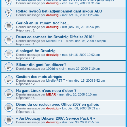
Dernier message par
drouizig
«
ven. avr. 11, 2008 11:31 am
Rollad levrioù bet (ad)embannet gant sikour ADD
Dernier message par
drouizig
«
mar. oct. 02, 2007 1:25 am
Gerioù en ur stumm troc'het...
Dernier message par
drouizig
«
dim. janv. 10, 2010 6:37 pm
Réponses :
1
Deuet eo er-maez An Drouizig Difazier 2010 !
Dernier message par
Mireille PETIT
«
dim. déc. 06, 2009 4:59 pm
Réponses :
1
displegañ An Drouizig
Dernier message par
drouizig
«
mar. juin 16, 2009 10:02 am
Réponses :
2
Sikour din gant "an difazer"!
Dernier message par
100drine
«
dim. mars 29, 2009 7:10 pm
Gestion des mots abrégés
Dernier message par
Mireille PETIT
«
lun. déc. 15, 2008 8:52 pm
Réponses :
2
Ha gant Linux n'eus netra d'ober ?
Dernier message par
bIBAR
«
mer. déc. 10, 2008 6:10 am
Réponses :
4
Démo du correcteur avec Office 2007 en gallois
Dernier message par
drouizig
«
lun. déc. 08, 2008 10:33 am
Réponses :
3
« An Drouizig Difazier 2007, Service Pack 4 »
Dernier message par
drouizig
«
dim. nov. 30, 2008 2:55 pm