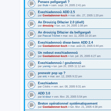
Penaos pellgargañ ?
par
thule
»
sam. sept. 24, 2005 2:41 pm
Evezhiadennoù ADD 2.5
par
Gweladenner-kozh
»
mar. déc. 27, 2005 1:20 pm
An Drouizig Difazier 2.0 (diell)
par
drouizig
»
lun. oct. 24, 2005 1:08 pm
An drouizig Difazier da bellgargañ
par
Pascal Trichet
»
mar. oct. 11, 2005 10:16 am
Evezhiadennoù diwar-benn ADD 2.4
par
Gweladenner-kozh
»
mar. août 23, 2005 6:44 pm
Un nebeut evezhiadennoù
par
Gweladenner-kozh
»
lun. juil. 25, 2005 6:27 am
Evezhiadennoù / goulennoù
par
yannig
»
lun. juin 20, 2005 11:12 am
prenestr pop up ?
par
eric
»
mar. avr. 12, 2005 9:22 pm
Evezhiadenn
par
Cédric
»
ven. avr. 08, 2005 9:31 am
ADD 3.0
par
ki-dour
»
ven. févr. 25, 2005 5:54 pm
Breton opérationnel systématiquement
par
Gweladenner-kozh
»
lun. févr. 21, 2005 4:38 pm