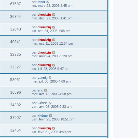
par
faber
67687
jeu. mars 23, 2006 2:45 pm
par
drouizig
36844
mar. déc. 27, 2005 1:41 pm
par
drouizig
32043
lun. oct. 24, 2005 1:08 pm
par
drouizig
40841
mar. oct. 11, 2005 12:34 pm
par
drouizig
32325
mer. août 24, 2005 5:20 pm
par
drouizig
32327
jeu. juil. 28, 2005 9:47 am
par
yannig
53051
mar. juil. 05, 2005 4:09 pm
par
eric
36596
mer. avr. 13, 2005 4:58 pm
par
Cédric
34302
ven. avr. 08, 2005 9:33 am
par
ki-dour
37907
ven. févr. 25, 2005 10:51 pm
par
drouizig
32464
lun. févr. 21, 2005 4:40 pm