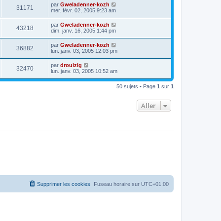
par
Gweladenner-kozh
31171
mer. févr. 02, 2005 9:23 am
par
Gweladenner-kozh
43218
dim. janv. 16, 2005 1:44 pm
par
Gweladenner-kozh
36882
lun. janv. 03, 2005 12:03 pm
par
drouizig
32470
lun. janv. 03, 2005 10:52 am
50 sujets • Page
1
sur
1
Aller
Supprimer les cookies
Fuseau horaire sur
UTC+01:00