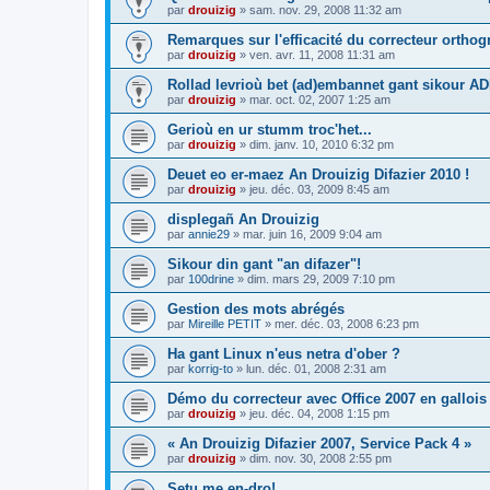
par
drouizig
»
sam. nov. 29, 2008 11:32 am
Remarques sur l'efficacité du correcteur ortho
par
drouizig
»
ven. avr. 11, 2008 11:31 am
Rollad levrioù bet (ad)embannet gant sikour A
par
drouizig
»
mar. oct. 02, 2007 1:25 am
Gerioù en ur stumm troc'het...
par
drouizig
»
dim. janv. 10, 2010 6:32 pm
Deuet eo er-maez An Drouizig Difazier 2010 !
par
drouizig
»
jeu. déc. 03, 2009 8:45 am
displegañ An Drouizig
par
annie29
»
mar. juin 16, 2009 9:04 am
Sikour din gant "an difazer"!
par
100drine
»
dim. mars 29, 2009 7:10 pm
Gestion des mots abrégés
par
Mireille PETIT
»
mer. déc. 03, 2008 6:23 pm
Ha gant Linux n'eus netra d'ober ?
par
korrig-to
»
lun. déc. 01, 2008 2:31 am
Démo du correcteur avec Office 2007 en gallois
par
drouizig
»
jeu. déc. 04, 2008 1:15 pm
« An Drouizig Difazier 2007, Service Pack 4 »
par
drouizig
»
dim. nov. 30, 2008 2:55 pm
Setu me en-dro!