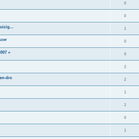
0
0
izig...
1
mzer
0
007 »
0
2
 en-dro
2
1
2
0
1