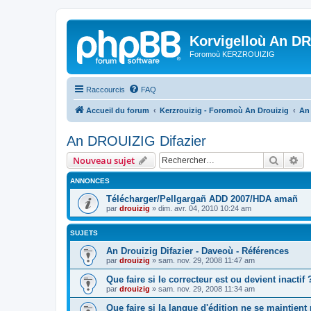
Korvigelloù An D
Foromoù KERZROUIZIG
Raccourcis
FAQ
Accueil du forum
Kerzrouizig - Foromoù An Drouizig
An
An DROUIZIG Difazier
Recher
Re
Nouveau sujet
ANNONCES
Télécharger/Pellgargañ ADD 2007/HDA amañ
par
drouizig
»
dim. avr. 04, 2010 10:24 am
SUJETS
An Drouizig Difazier - Daveoù - Références
par
drouizig
»
sam. nov. 29, 2008 11:47 am
Que faire si le correcteur est ou devient inactif 
par
drouizig
»
sam. nov. 29, 2008 11:34 am
Que faire si la langue d'édition ne se maintient