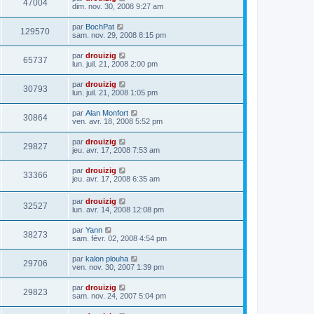
47004
dim. nov. 30, 2008 9:27 am
par
BochPat
129570
sam. nov. 29, 2008 8:15 pm
par
drouizig
65737
lun. juil. 21, 2008 2:00 pm
par
drouizig
30793
lun. juil. 21, 2008 1:05 pm
par
Alan Monfort
30864
ven. avr. 18, 2008 5:52 pm
par
drouizig
29827
jeu. avr. 17, 2008 7:53 am
par
drouizig
33366
jeu. avr. 17, 2008 6:35 am
par
drouizig
32527
lun. avr. 14, 2008 12:08 pm
par
Yann
38273
sam. févr. 02, 2008 4:54 pm
par
kalon plouha
29706
ven. nov. 30, 2007 1:39 pm
par
drouizig
29823
sam. nov. 24, 2007 5:04 pm