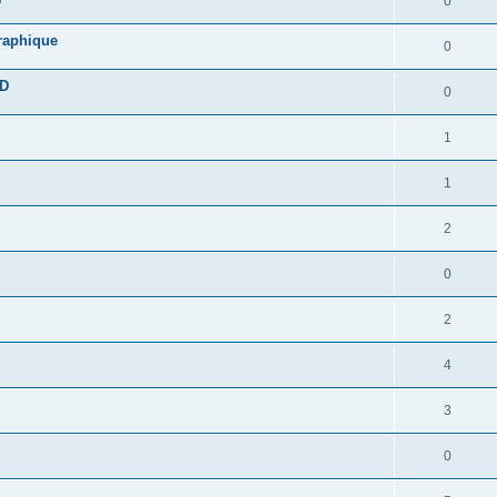
0
graphique
0
DD
0
1
1
2
0
2
4
3
0