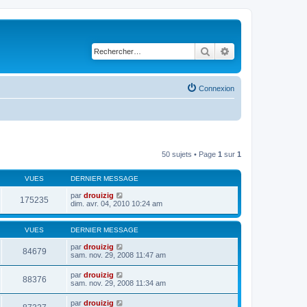
Rechercher
Recherche avancé
Connexion
50 sujets • Page
1
sur
1
VUES
DERNIER MESSAGE
par
drouizig
175235
dim. avr. 04, 2010 10:24 am
VUES
DERNIER MESSAGE
par
drouizig
84679
sam. nov. 29, 2008 11:47 am
par
drouizig
88376
sam. nov. 29, 2008 11:34 am
par
drouizig