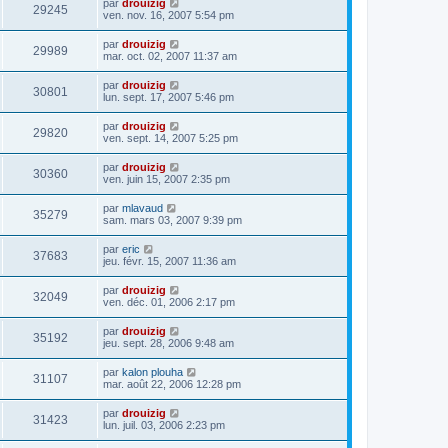
par
drouizig
29245
ven. nov. 16, 2007 5:54 pm
par
drouizig
29989
mar. oct. 02, 2007 11:37 am
par
drouizig
30801
lun. sept. 17, 2007 5:46 pm
par
drouizig
29820
ven. sept. 14, 2007 5:25 pm
par
drouizig
30360
ven. juin 15, 2007 2:35 pm
par
mlavaud
35279
sam. mars 03, 2007 9:39 pm
par
eric
37683
jeu. févr. 15, 2007 11:36 am
par
drouizig
32049
ven. déc. 01, 2006 2:17 pm
par
drouizig
35192
jeu. sept. 28, 2006 9:48 am
par
kalon plouha
31107
mar. août 22, 2006 12:28 pm
par
drouizig
31423
lun. juil. 03, 2006 2:23 pm