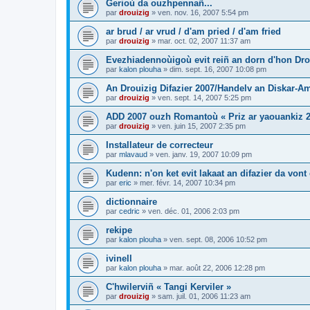
Gerioù da ouzhpennañ...
par
drouizig
»
ven. nov. 16, 2007 5:54 pm
ar brud / ar vrud / d'am pried / d'am fried
par
drouizig
»
mar. oct. 02, 2007 11:37 am
Evezhiadennoùigoù evit reiñ an dorn d'hon Drou
par
kalon plouha
»
dim. sept. 16, 2007 10:08 pm
An Drouizig Difazier 2007/Handelv an Diskar-A
par
drouizig
»
ven. sept. 14, 2007 5:25 pm
ADD 2007 ouzh Romantoù « Priz ar yaouankiz 2
par
drouizig
»
ven. juin 15, 2007 2:35 pm
Installateur de correcteur
par
mlavaud
»
ven. janv. 19, 2007 10:09 pm
Kudenn: n'on ket evit lakaat an difazier da vont
par
eric
»
mer. févr. 14, 2007 10:34 pm
dictionnaire
par
cedric
»
ven. déc. 01, 2006 2:03 pm
rekipe
par
kalon plouha
»
ven. sept. 08, 2006 10:52 pm
ivinell
par
kalon plouha
»
mar. août 22, 2006 12:28 pm
C'hwilerviñ « Tangi Kerviler »
par
drouizig
»
sam. juil. 01, 2006 11:23 am