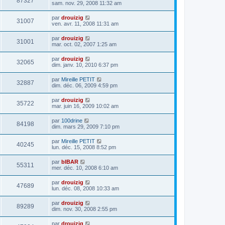
87327
sam. nov. 29, 2008 11:32 am
par
drouizig
31007
ven. avr. 11, 2008 11:31 am
par
drouizig
31001
mar. oct. 02, 2007 1:25 am
par
drouizig
32065
dim. janv. 10, 2010 6:37 pm
par
Mireille PETIT
32887
dim. déc. 06, 2009 4:59 pm
par
drouizig
35722
mar. juin 16, 2009 10:02 am
par
100drine
84198
dim. mars 29, 2009 7:10 pm
par
Mireille PETIT
40245
lun. déc. 15, 2008 8:52 pm
par
bIBAR
55311
mer. déc. 10, 2008 6:10 am
par
drouizig
47689
lun. déc. 08, 2008 10:33 am
par
drouizig
89289
dim. nov. 30, 2008 2:55 pm
par
drouizig