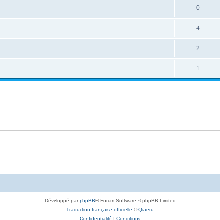
0
4
2
1
Développé par
phpBB
® Forum Software © phpBB Limited
Traduction française officielle
©
Qiaeru
Confidentialité
|
Conditions