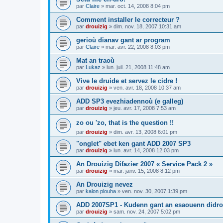
par
Claire
»
mar. oct. 14, 2008 8:04 pm
Comment installer le correcteur ?
par
drouizig
»
dim. nov. 18, 2007 10:31 am
gerioù dianav gant ar program
par
Claire
»
mar. avr. 22, 2008 8:03 pm
Mat an traoù
par
Lukaz
»
lun. juil. 21, 2008 11:48 am
Vive le druide et servez le cidre !
par
drouizig
»
ven. avr. 18, 2008 10:37 am
ADD SP3 evezhiadennoù (e galleg)
par
drouizig
»
jeu. avr. 17, 2008 7:53 am
zo ou 'zo, that is the question !!
par
drouizig
»
dim. avr. 13, 2008 6:01 pm
"onglet" ebet ken gant ADD 2007 SP3
par
drouizig
»
lun. avr. 14, 2008 12:03 pm
An Drouizig Difazier 2007 « Service Pack 2 »
par
drouizig
»
mar. janv. 15, 2008 8:12 pm
An Drouizig nevez
par
kalon plouha
»
ven. nov. 30, 2007 1:39 pm
ADD 2007SP1 - Kudenn gant an esaouenn didro
par
drouizig
»
sam. nov. 24, 2007 5:02 pm