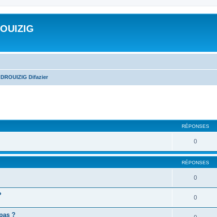
ROUIZIG
 DROUIZIG Difazier
cher
cherche avancée
RÉPONSES
0
RÉPONSES
0
?
0
 pas ?