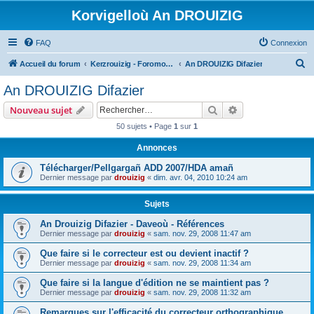
Korvigelloù An DROUIZIG
FAQ
Connexion
R
Accueil du forum
Kerzrouizig - Foromoù An Drouizig
An DROUIZIG Difazier
e
An DROUIZIG Difazier
c
Rechercher
Recherche avanc
Nouveau sujet
h
50 sujets • Page
1
sur
1
e
Annonces
r
c
Télécharger/Pellgargañ ADD 2007/HDA amañ
Dernier message par
drouizig
«
dim. avr. 04, 2010 10:24 am
h
e
Sujets
r
An Drouizig Difazier - Daveoù - Références
Dernier message par
drouizig
«
sam. nov. 29, 2008 11:47 am
Que faire si le correcteur est ou devient inactif ?
Dernier message par
drouizig
«
sam. nov. 29, 2008 11:34 am
Que faire si la langue d'édition ne se maintient pas ?
Dernier message par
drouizig
«
sam. nov. 29, 2008 11:32 am
Remarques sur l'efficacité du correcteur orthographique