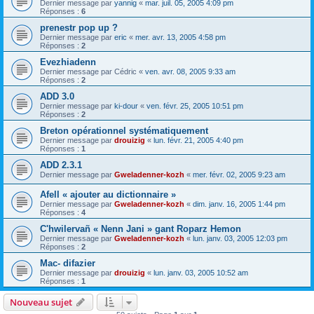
Dernier message par
yannig
«
mar. juil. 05, 2005 4:09 pm
Réponses :
6
prenestr pop up ?
Dernier message par
eric
«
mer. avr. 13, 2005 4:58 pm
Réponses :
2
Evezhiadenn
Dernier message par
Cédric
«
ven. avr. 08, 2005 9:33 am
Réponses :
2
ADD 3.0
Dernier message par
ki-dour
«
ven. févr. 25, 2005 10:51 pm
Réponses :
2
Breton opérationnel systématiquement
Dernier message par
drouizig
«
lun. févr. 21, 2005 4:40 pm
Réponses :
1
ADD 2.3.1
Dernier message par
Gweladenner-kozh
«
mer. févr. 02, 2005 9:23 am
Afell « ajouter au dictionnaire »
Dernier message par
Gweladenner-kozh
«
dim. janv. 16, 2005 1:44 pm
Réponses :
4
C'hwilervañ « Nenn Jani » gant Roparz Hemon
Dernier message par
Gweladenner-kozh
«
lun. janv. 03, 2005 12:03 pm
Réponses :
2
Mac- difazier
Dernier message par
drouizig
«
lun. janv. 03, 2005 10:52 am
Réponses :
1
Nouveau sujet