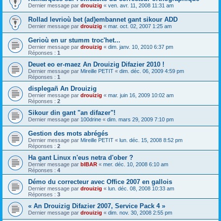
Dernier message par
drouizig
«
ven. avr. 11, 2008 11:31 am
Rollad levrioù bet (ad)embannet gant sikour ADD
Dernier message par
drouizig
«
mar. oct. 02, 2007 1:25 am
Gerioù en ur stumm troc'het...
Dernier message par
drouizig
«
dim. janv. 10, 2010 6:37 pm
Réponses :
1
Deuet eo er-maez An Drouizig Difazier 2010 !
Dernier message par
Mireille PETIT
«
dim. déc. 06, 2009 4:59 pm
Réponses :
1
displegañ An Drouizig
Dernier message par
drouizig
«
mar. juin 16, 2009 10:02 am
Réponses :
2
Sikour din gant "an difazer"!
Dernier message par
100drine
«
dim. mars 29, 2009 7:10 pm
Gestion des mots abrégés
Dernier message par
Mireille PETIT
«
lun. déc. 15, 2008 8:52 pm
Réponses :
2
Ha gant Linux n'eus netra d'ober ?
Dernier message par
bIBAR
«
mer. déc. 10, 2008 6:10 am
Réponses :
4
Démo du correcteur avec Office 2007 en gallois
Dernier message par
drouizig
«
lun. déc. 08, 2008 10:33 am
Réponses :
3
« An Drouizig Difazier 2007, Service Pack 4 »
Dernier message par
drouizig
«
dim. nov. 30, 2008 2:55 pm