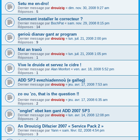
Setu me en-dro!
Dernier message par
drouizig
«
dim. nov. 30, 2008 9:27 am
Réponses :
5
Comment installer le correcteur ?
Dernier message par
BochPat
«
sam. nov. 29, 2008 8:15 pm
Réponses :
14
gerioù dianav gant ar program
Dernier message par
drouizig
«
lun. juil. 21, 2008 2:00 pm
Réponses :
9
Mat an traoù
Dernier message par
drouizig
«
lun. juil. 21, 2008 1:05 pm
Réponses :
1
Vive le druide et servez le cidre !
Dernier message par
Alan Monfort
«
ven. avr. 18, 2008 5:52 pm
Réponses :
1
ADD SP3 evezhiadennoù (e galleg)
Dernier message par
drouizig
«
jeu. avr. 17, 2008 7:53 am
zo ou 'zo, that is the question !!
Dernier message par
drouizig
«
jeu. avr. 17, 2008 6:35 am
Réponses :
2
"onglet" ebet ken gant ADD 2007 SP3
Dernier message par
drouizig
«
lun. avr. 14, 2008 12:08 pm
Réponses :
2
An Drouizig Difazier 2007 « Service Pack 2 »
Dernier message par
Yann
«
sam. févr. 02, 2008 4:54 pm
Réponses :
3