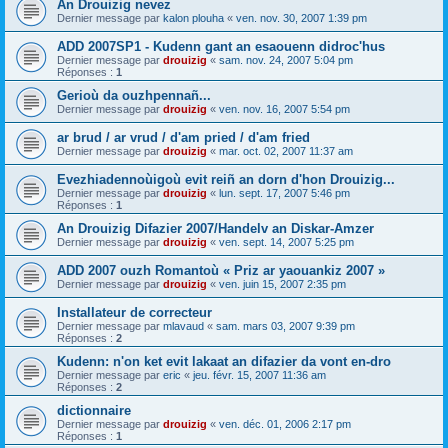
An Drouizig nevez
Dernier message par
kalon plouha
«
ven. nov. 30, 2007 1:39 pm
ADD 2007SP1 - Kudenn gant an esaouenn didroc'hus
Dernier message par
drouizig
«
sam. nov. 24, 2007 5:04 pm
Réponses :
1
Gerioù da ouzhpennañ...
Dernier message par
drouizig
«
ven. nov. 16, 2007 5:54 pm
ar brud / ar vrud / d'am pried / d'am fried
Dernier message par
drouizig
«
mar. oct. 02, 2007 11:37 am
Evezhiadennoùigoù evit reiñ an dorn d'hon Drouizig...
Dernier message par
drouizig
«
lun. sept. 17, 2007 5:46 pm
Réponses :
1
An Drouizig Difazier 2007/Handelv an Diskar-Amzer
Dernier message par
drouizig
«
ven. sept. 14, 2007 5:25 pm
ADD 2007 ouzh Romantoù « Priz ar yaouankiz 2007 »
Dernier message par
drouizig
«
ven. juin 15, 2007 2:35 pm
Installateur de correcteur
Dernier message par
mlavaud
«
sam. mars 03, 2007 9:39 pm
Réponses :
2
Kudenn: n'on ket evit lakaat an difazier da vont en-dro
Dernier message par
eric
«
jeu. févr. 15, 2007 11:36 am
Réponses :
2
dictionnaire
Dernier message par
drouizig
«
ven. déc. 01, 2006 2:17 pm
Réponses :
1