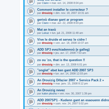
par
Claire
»
mar. oct. 14, 2008 8:04 pm
Comment installer le correcteur ?
par
drouizig
»
dim. nov. 18, 2007 10:31 am
gerioù dianav gant ar program
par
Claire
»
mar. avr. 22, 2008 8:03 pm
Mat an traoù
par
Lukaz
»
lun. juil. 21, 2008 11:48 am
Vive le druide et servez le cidre !
par
drouizig
»
ven. avr. 18, 2008 10:37 am
ADD SP3 evezhiadennoù (e galleg)
par
drouizig
»
jeu. avr. 17, 2008 7:53 am
zo ou 'zo, that is the question !!
par
drouizig
»
dim. avr. 13, 2008 6:01 pm
"onglet" ebet ken gant ADD 2007 SP3
par
drouizig
»
lun. avr. 14, 2008 12:03 pm
An Drouizig Difazier 2007 « Service Pack 2 »
par
drouizig
»
mar. janv. 15, 2008 8:12 pm
An Drouizig nevez
par
kalon plouha
»
ven. nov. 30, 2007 1:39 pm
ADD 2007SP1 - Kudenn gant an esaouenn didro
par
drouizig
»
sam. nov. 24, 2007 5:02 pm