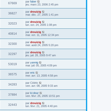
par
faber
67669
jeu. mars 23, 2006 2:45 pm
par
drouizig
36827
mar. déc. 27, 2005 1:41 pm
par
drouizig
32023
lun. oct. 24, 2005 1:08 pm
par
drouizig
40814
mar. oct. 11, 2005 12:34 pm
par
drouizig
32300
mer. août 24, 2005 5:20 pm
par
drouizig
32297
jeu. juil. 28, 2005 9:47 am
par
yannig
53019
mar. juil. 05, 2005 4:09 pm
par
eric
36575
mer. avr. 13, 2005 4:58 pm
par
Cédric
34283
ven. avr. 08, 2005 9:33 am
par
ki-dour
37884
ven. févr. 25, 2005 10:51 pm
par
drouizig
32443
lun. févr. 21, 2005 4:40 pm