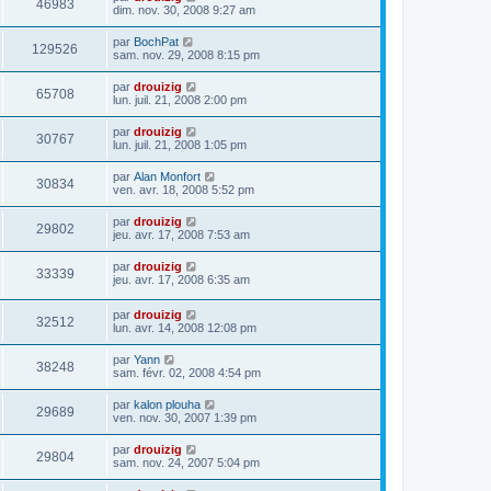
46983
dim. nov. 30, 2008 9:27 am
par
BochPat
129526
sam. nov. 29, 2008 8:15 pm
par
drouizig
65708
lun. juil. 21, 2008 2:00 pm
par
drouizig
30767
lun. juil. 21, 2008 1:05 pm
par
Alan Monfort
30834
ven. avr. 18, 2008 5:52 pm
par
drouizig
29802
jeu. avr. 17, 2008 7:53 am
par
drouizig
33339
jeu. avr. 17, 2008 6:35 am
par
drouizig
32512
lun. avr. 14, 2008 12:08 pm
par
Yann
38248
sam. févr. 02, 2008 4:54 pm
par
kalon plouha
29689
ven. nov. 30, 2007 1:39 pm
par
drouizig
29804
sam. nov. 24, 2007 5:04 pm