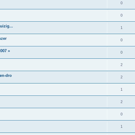
0
0
izig...
1
mzer
0
007 »
0
2
 en-dro
2
1
2
0
1