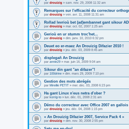
par
drouizig
»
sam. nov. 29, 2008 11:32 am
Remarques sur l'efficacité du correcteur ortho
par
drouizig
»
ven. avr. 11, 2008 11:31 am
Rollad levrioù bet (ad)embannet gant sikour A
par
drouizig
»
mar. oct. 02, 2007 1:25 am
Gerioù en ur stumm troc'het...
par
drouizig
»
dim. janv. 10, 2010 6:32 pm
Deuet eo er-maez An Drouizig Difazier 2010 !
par
drouizig
»
jeu. déc. 03, 2009 8:45 am
displegañ An Drouizig
par
annie29
»
mar. juin 16, 2009 9:04 am
Sikour din gant "an difazer"!
par
100drine
»
dim. mars 29, 2009 7:10 pm
Gestion des mots abrégés
par
Mireille PETIT
»
mer. déc. 03, 2008 6:23 pm
Ha gant Linux n'eus netra d'ober ?
par
korrig-to
»
lun. déc. 01, 2008 2:31 am
Démo du correcteur avec Office 2007 en gallois
par
drouizig
»
jeu. déc. 04, 2008 1:15 pm
« An Drouizig Difazier 2007, Service Pack 4 »
par
drouizig
»
dim. nov. 30, 2008 2:55 pm
Setu me en-dro!