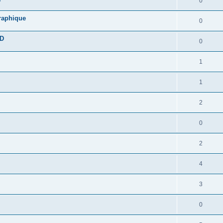
0
graphique
0
DD
0
1
1
2
0
2
4
3
0