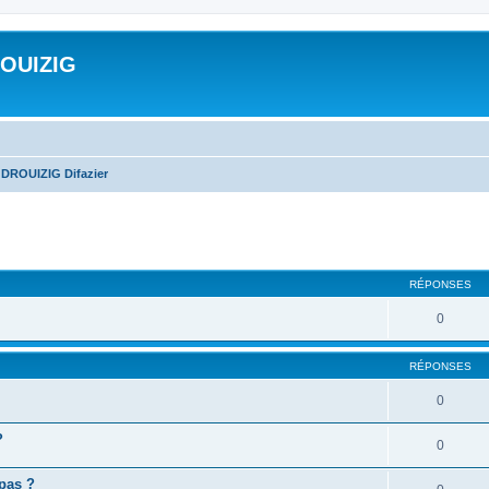
ROUIZIG
 DROUIZIG Difazier
cher
cherche avancée
RÉPONSES
0
RÉPONSES
0
?
0
 pas ?