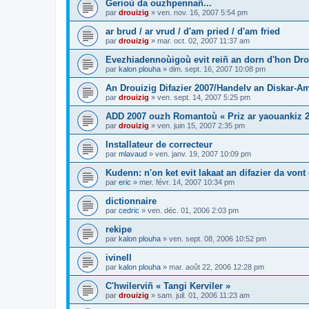
Gerioù da ouzhpennañ...
par
drouizig
»
ven. nov. 16, 2007 5:54 pm
ar brud / ar vrud / d'am pried / d'am fried
par
drouizig
»
mar. oct. 02, 2007 11:37 am
Evezhiadennoùigoù evit reiñ an dorn d'hon Drou
par
kalon plouha
»
dim. sept. 16, 2007 10:08 pm
An Drouizig Difazier 2007/Handelv an Diskar-A
par
drouizig
»
ven. sept. 14, 2007 5:25 pm
ADD 2007 ouzh Romantoù « Priz ar yaouankiz 2
par
drouizig
»
ven. juin 15, 2007 2:35 pm
Installateur de correcteur
par
mlavaud
»
ven. janv. 19, 2007 10:09 pm
Kudenn: n'on ket evit lakaat an difazier da vont
par
eric
»
mer. févr. 14, 2007 10:34 pm
dictionnaire
par
cedric
»
ven. déc. 01, 2006 2:03 pm
rekipe
par
kalon plouha
»
ven. sept. 08, 2006 10:52 pm
ivinell
par
kalon plouha
»
mar. août 22, 2006 12:28 pm
C'hwilerviñ « Tangi Kerviler »
par
drouizig
»
sam. juil. 01, 2006 11:23 am