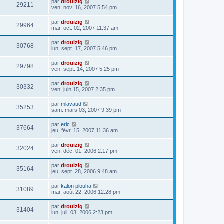
par
drouizig
29211
ven. nov. 16, 2007 5:54 pm
par
drouizig
29964
mar. oct. 02, 2007 11:37 am
par
drouizig
30768
lun. sept. 17, 2007 5:46 pm
par
drouizig
29798
ven. sept. 14, 2007 5:25 pm
par
drouizig
30332
ven. juin 15, 2007 2:35 pm
par
mlavaud
35253
sam. mars 03, 2007 9:39 pm
par
eric
37664
jeu. févr. 15, 2007 11:36 am
par
drouizig
32024
ven. déc. 01, 2006 2:17 pm
par
drouizig
35164
jeu. sept. 28, 2006 9:48 am
par
kalon plouha
31089
mar. août 22, 2006 12:28 pm
par
drouizig
31404
lun. juil. 03, 2006 2:23 pm