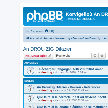
Korvigelloù An D
Foromoù KERZROUIZIG
Raccourcis
FAQ
Accueil du forum
Kerzrouizig - Foromoù An Drouizig
An
An DROUIZIG Difazier
Recher
Re
Nouveau sujet
ANNONCES
Télécharger/Pellgargañ ADD 2007/HDA amañ
par
drouizig
»
dim. avr. 04, 2010 10:24 am
SUJETS
An Drouizig Difazier - Daveoù - Références
par
drouizig
»
sam. nov. 29, 2008 11:47 am
Que faire si le correcteur est ou devient inactif 
par
drouizig
»
sam. nov. 29, 2008 11:34 am
Que faire si la langue d'édition ne se maintient