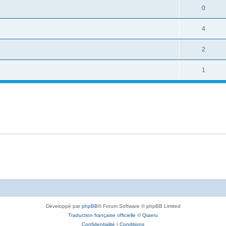
0
4
2
1
Développé par
phpBB
® Forum Software © phpBB Limited
Traduction française officielle
©
Qiaeru
Confidentialité
|
Conditions