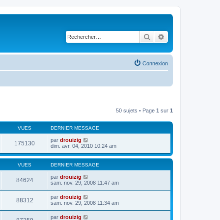
Rechercher
Recherche avancé
Connexion
50 sujets • Page
1
sur
1
VUES
DERNIER MESSAGE
par
drouizig
175130
dim. avr. 04, 2010 10:24 am
VUES
DERNIER MESSAGE
par
drouizig
84624
sam. nov. 29, 2008 11:47 am
par
drouizig
88312
sam. nov. 29, 2008 11:34 am
par
drouizig