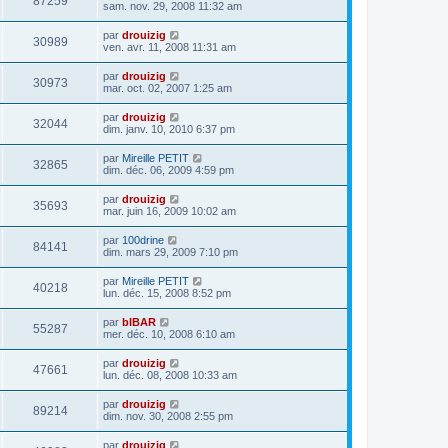
87259
sam. nov. 29, 2008 11:32 am
par
drouizig
30989
ven. avr. 11, 2008 11:31 am
par
drouizig
30973
mar. oct. 02, 2007 1:25 am
par
drouizig
32044
dim. janv. 10, 2010 6:37 pm
par
Mireille PETIT
32865
dim. déc. 06, 2009 4:59 pm
par
drouizig
35693
mar. juin 16, 2009 10:02 am
par
100drine
84141
dim. mars 29, 2009 7:10 pm
par
Mireille PETIT
40218
lun. déc. 15, 2008 8:52 pm
par
bIBAR
55287
mer. déc. 10, 2008 6:10 am
par
drouizig
47661
lun. déc. 08, 2008 10:33 am
par
drouizig
89214
dim. nov. 30, 2008 2:55 pm
par
drouizig