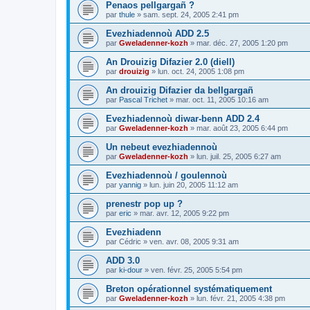
Penaos pellgargañ ?
par
thule
»
sam. sept. 24, 2005 2:41 pm
Evezhiadennoù ADD 2.5
par
Gweladenner-kozh
»
mar. déc. 27, 2005 1:20 pm
An Drouizig Difazier 2.0 (diell)
par
drouizig
»
lun. oct. 24, 2005 1:08 pm
An drouizig Difazier da bellgargañ
par
Pascal Trichet
»
mar. oct. 11, 2005 10:16 am
Evezhiadennoù diwar-benn ADD 2.4
par
Gweladenner-kozh
»
mar. août 23, 2005 6:44 pm
Un nebeut evezhiadennoù
par
Gweladenner-kozh
»
lun. juil. 25, 2005 6:27 am
Evezhiadennoù / goulennoù
par
yannig
»
lun. juin 20, 2005 11:12 am
prenestr pop up ?
par
eric
»
mar. avr. 12, 2005 9:22 pm
Evezhiadenn
par
Cédric
»
ven. avr. 08, 2005 9:31 am
ADD 3.0
par
ki-dour
»
ven. févr. 25, 2005 5:54 pm
Breton opérationnel systématiquement
par
Gweladenner-kozh
»
lun. févr. 21, 2005 4:38 pm