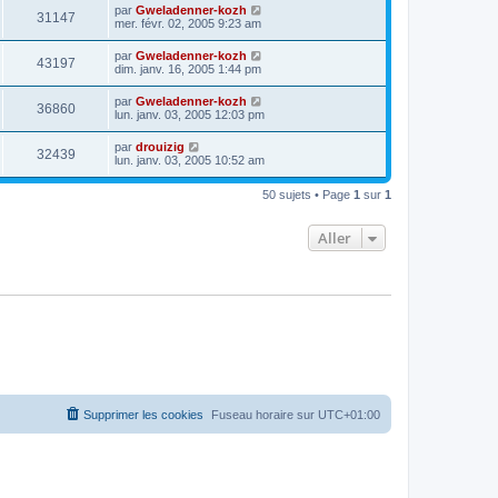
par
Gweladenner-kozh
31147
mer. févr. 02, 2005 9:23 am
par
Gweladenner-kozh
43197
dim. janv. 16, 2005 1:44 pm
par
Gweladenner-kozh
36860
lun. janv. 03, 2005 12:03 pm
par
drouizig
32439
lun. janv. 03, 2005 10:52 am
50 sujets • Page
1
sur
1
Aller
Supprimer les cookies
Fuseau horaire sur
UTC+01:00