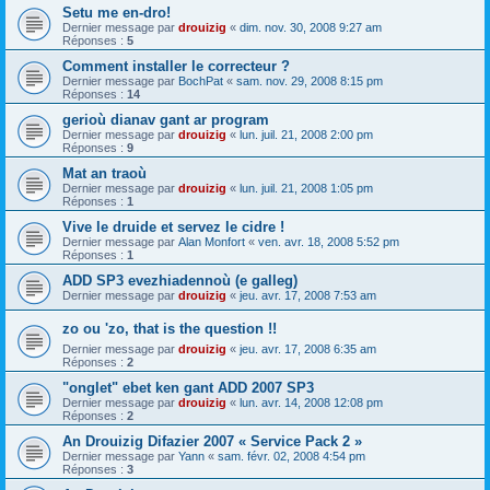
Setu me en-dro!
Dernier message par
drouizig
«
dim. nov. 30, 2008 9:27 am
Réponses :
5
Comment installer le correcteur ?
Dernier message par
BochPat
«
sam. nov. 29, 2008 8:15 pm
Réponses :
14
gerioù dianav gant ar program
Dernier message par
drouizig
«
lun. juil. 21, 2008 2:00 pm
Réponses :
9
Mat an traoù
Dernier message par
drouizig
«
lun. juil. 21, 2008 1:05 pm
Réponses :
1
Vive le druide et servez le cidre !
Dernier message par
Alan Monfort
«
ven. avr. 18, 2008 5:52 pm
Réponses :
1
ADD SP3 evezhiadennoù (e galleg)
Dernier message par
drouizig
«
jeu. avr. 17, 2008 7:53 am
zo ou 'zo, that is the question !!
Dernier message par
drouizig
«
jeu. avr. 17, 2008 6:35 am
Réponses :
2
"onglet" ebet ken gant ADD 2007 SP3
Dernier message par
drouizig
«
lun. avr. 14, 2008 12:08 pm
Réponses :
2
An Drouizig Difazier 2007 « Service Pack 2 »
Dernier message par
Yann
«
sam. févr. 02, 2008 4:54 pm
Réponses :
3