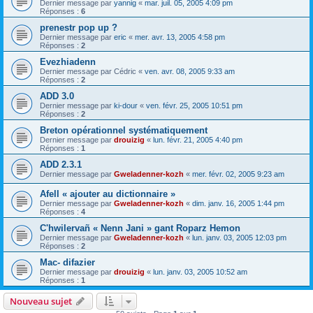
Dernier message par
yannig
«
mar. juil. 05, 2005 4:09 pm
Réponses :
6
prenestr pop up ?
Dernier message par
eric
«
mer. avr. 13, 2005 4:58 pm
Réponses :
2
Evezhiadenn
Dernier message par
Cédric
«
ven. avr. 08, 2005 9:33 am
Réponses :
2
ADD 3.0
Dernier message par
ki-dour
«
ven. févr. 25, 2005 10:51 pm
Réponses :
2
Breton opérationnel systématiquement
Dernier message par
drouizig
«
lun. févr. 21, 2005 4:40 pm
Réponses :
1
ADD 2.3.1
Dernier message par
Gweladenner-kozh
«
mer. févr. 02, 2005 9:23 am
Afell « ajouter au dictionnaire »
Dernier message par
Gweladenner-kozh
«
dim. janv. 16, 2005 1:44 pm
Réponses :
4
C'hwilervañ « Nenn Jani » gant Roparz Hemon
Dernier message par
Gweladenner-kozh
«
lun. janv. 03, 2005 12:03 pm
Réponses :
2
Mac- difazier
Dernier message par
drouizig
«
lun. janv. 03, 2005 10:52 am
Réponses :
1
Nouveau sujet