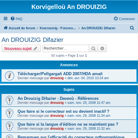
Korvigelloù An DROUIZIG
FAQ
Connexion
R
Accueil du forum
Kerzrouizig - Foromoù An Drouizig
An DROUIZIG Difazier
e
An DROUIZIG Difazier
c
Rechercher
Recherche avanc
Nouveau sujet
h
50 sujets • Page
1
sur
1
e
Annonces
r
c
Télécharger/Pellgargañ ADD 2007/HDA amañ
Dernier message par
drouizig
«
dim. avr. 04, 2010 10:24 am
h
e
Sujets
r
An Drouizig Difazier - Daveoù - Références
Dernier message par
drouizig
«
sam. nov. 29, 2008 11:47 am
Que faire si le correcteur est ou devient inactif ?
Dernier message par
drouizig
«
sam. nov. 29, 2008 11:34 am
Que faire si la langue d'édition ne se maintient pas ?
Dernier message par
drouizig
«
sam. nov. 29, 2008 11:32 am
Remarques sur l'efficacité du correcteur orthographique