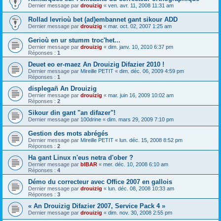
Dernier message par
drouizig
«
ven. avr. 11, 2008 11:31 am
Rollad levrioù bet (ad)embannet gant sikour ADD
Dernier message par
drouizig
«
mar. oct. 02, 2007 1:25 am
Gerioù en ur stumm troc'het...
Dernier message par
drouizig
«
dim. janv. 10, 2010 6:37 pm
Réponses :
1
Deuet eo er-maez An Drouizig Difazier 2010 !
Dernier message par
Mireille PETIT
«
dim. déc. 06, 2009 4:59 pm
Réponses :
1
displegañ An Drouizig
Dernier message par
drouizig
«
mar. juin 16, 2009 10:02 am
Réponses :
2
Sikour din gant "an difazer"!
Dernier message par
100drine
«
dim. mars 29, 2009 7:10 pm
Gestion des mots abrégés
Dernier message par
Mireille PETIT
«
lun. déc. 15, 2008 8:52 pm
Réponses :
2
Ha gant Linux n'eus netra d'ober ?
Dernier message par
bIBAR
«
mer. déc. 10, 2008 6:10 am
Réponses :
4
Démo du correcteur avec Office 2007 en gallois
Dernier message par
drouizig
«
lun. déc. 08, 2008 10:33 am
Réponses :
3
« An Drouizig Difazier 2007, Service Pack 4 »
Dernier message par
drouizig
«
dim. nov. 30, 2008 2:55 pm