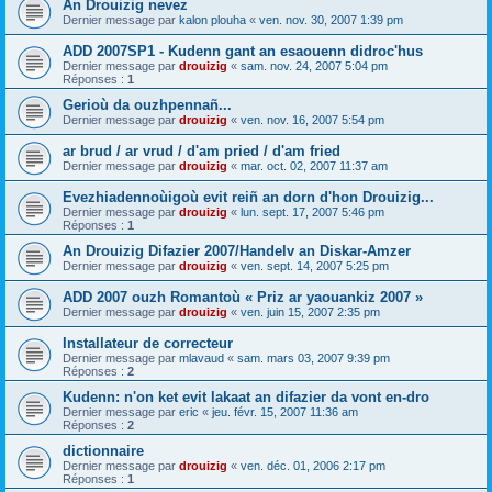
An Drouizig nevez
Dernier message par
kalon plouha
«
ven. nov. 30, 2007 1:39 pm
ADD 2007SP1 - Kudenn gant an esaouenn didroc'hus
Dernier message par
drouizig
«
sam. nov. 24, 2007 5:04 pm
Réponses :
1
Gerioù da ouzhpennañ...
Dernier message par
drouizig
«
ven. nov. 16, 2007 5:54 pm
ar brud / ar vrud / d'am pried / d'am fried
Dernier message par
drouizig
«
mar. oct. 02, 2007 11:37 am
Evezhiadennoùigoù evit reiñ an dorn d'hon Drouizig...
Dernier message par
drouizig
«
lun. sept. 17, 2007 5:46 pm
Réponses :
1
An Drouizig Difazier 2007/Handelv an Diskar-Amzer
Dernier message par
drouizig
«
ven. sept. 14, 2007 5:25 pm
ADD 2007 ouzh Romantoù « Priz ar yaouankiz 2007 »
Dernier message par
drouizig
«
ven. juin 15, 2007 2:35 pm
Installateur de correcteur
Dernier message par
mlavaud
«
sam. mars 03, 2007 9:39 pm
Réponses :
2
Kudenn: n'on ket evit lakaat an difazier da vont en-dro
Dernier message par
eric
«
jeu. févr. 15, 2007 11:36 am
Réponses :
2
dictionnaire
Dernier message par
drouizig
«
ven. déc. 01, 2006 2:17 pm
Réponses :
1