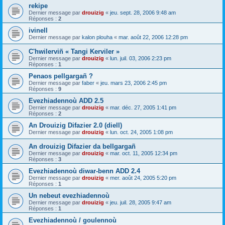
rekipe
Dernier message par
drouizig
«
jeu. sept. 28, 2006 9:48 am
Réponses :
2
ivinell
Dernier message par
kalon plouha
«
mar. août 22, 2006 12:28 pm
C'hwilerviñ « Tangi Kerviler »
Dernier message par
drouizig
«
lun. juil. 03, 2006 2:23 pm
Réponses :
1
Penaos pellgargañ ?
Dernier message par
faber
«
jeu. mars 23, 2006 2:45 pm
Réponses :
9
Evezhiadennoù ADD 2.5
Dernier message par
drouizig
«
mar. déc. 27, 2005 1:41 pm
Réponses :
2
An Drouizig Difazier 2.0 (diell)
Dernier message par
drouizig
«
lun. oct. 24, 2005 1:08 pm
An drouizig Difazier da bellgargañ
Dernier message par
drouizig
«
mar. oct. 11, 2005 12:34 pm
Réponses :
3
Evezhiadennoù diwar-benn ADD 2.4
Dernier message par
drouizig
«
mer. août 24, 2005 5:20 pm
Réponses :
1
Un nebeut evezhiadennoù
Dernier message par
drouizig
«
jeu. juil. 28, 2005 9:47 am
Réponses :
1
Evezhiadennoù / goulennoù