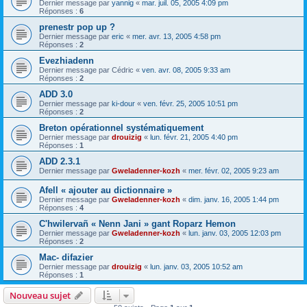
Dernier message par
yannig
«
mar. juil. 05, 2005 4:09 pm
Réponses :
6
prenestr pop up ?
Dernier message par
eric
«
mer. avr. 13, 2005 4:58 pm
Réponses :
2
Evezhiadenn
Dernier message par
Cédric
«
ven. avr. 08, 2005 9:33 am
Réponses :
2
ADD 3.0
Dernier message par
ki-dour
«
ven. févr. 25, 2005 10:51 pm
Réponses :
2
Breton opérationnel systématiquement
Dernier message par
drouizig
«
lun. févr. 21, 2005 4:40 pm
Réponses :
1
ADD 2.3.1
Dernier message par
Gweladenner-kozh
«
mer. févr. 02, 2005 9:23 am
Afell « ajouter au dictionnaire »
Dernier message par
Gweladenner-kozh
«
dim. janv. 16, 2005 1:44 pm
Réponses :
4
C'hwilervañ « Nenn Jani » gant Roparz Hemon
Dernier message par
Gweladenner-kozh
«
lun. janv. 03, 2005 12:03 pm
Réponses :
2
Mac- difazier
Dernier message par
drouizig
«
lun. janv. 03, 2005 10:52 am
Réponses :
1
Nouveau sujet