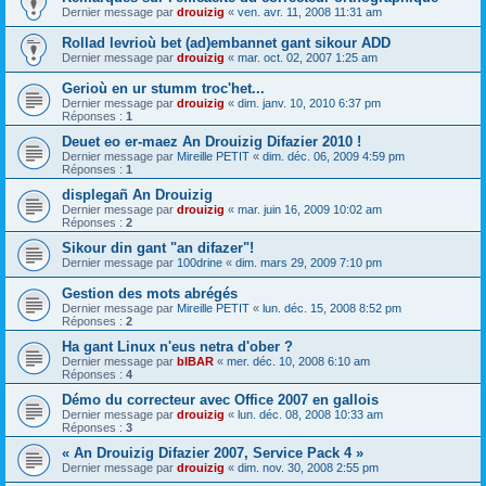
Dernier message par
drouizig
«
ven. avr. 11, 2008 11:31 am
Rollad levrioù bet (ad)embannet gant sikour ADD
Dernier message par
drouizig
«
mar. oct. 02, 2007 1:25 am
Gerioù en ur stumm troc'het...
Dernier message par
drouizig
«
dim. janv. 10, 2010 6:37 pm
Réponses :
1
Deuet eo er-maez An Drouizig Difazier 2010 !
Dernier message par
Mireille PETIT
«
dim. déc. 06, 2009 4:59 pm
Réponses :
1
displegañ An Drouizig
Dernier message par
drouizig
«
mar. juin 16, 2009 10:02 am
Réponses :
2
Sikour din gant "an difazer"!
Dernier message par
100drine
«
dim. mars 29, 2009 7:10 pm
Gestion des mots abrégés
Dernier message par
Mireille PETIT
«
lun. déc. 15, 2008 8:52 pm
Réponses :
2
Ha gant Linux n'eus netra d'ober ?
Dernier message par
bIBAR
«
mer. déc. 10, 2008 6:10 am
Réponses :
4
Démo du correcteur avec Office 2007 en gallois
Dernier message par
drouizig
«
lun. déc. 08, 2008 10:33 am
Réponses :
3
« An Drouizig Difazier 2007, Service Pack 4 »
Dernier message par
drouizig
«
dim. nov. 30, 2008 2:55 pm