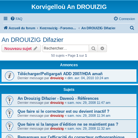
Korvigelloù An DROUIZIG
FAQ
Connexion
R
Accueil du forum
Kerzrouizig - Foromoù An Drouizig
An DROUIZIG Difazier
e
An DROUIZIG Difazier
c
Rechercher
Recherche avanc
Nouveau sujet
h
50 sujets • Page
1
sur
1
e
Annonces
r
c
Télécharger/Pellgargañ ADD 2007/HDA amañ
Dernier message par
drouizig
«
dim. avr. 04, 2010 10:24 am
h
e
Sujets
r
An Drouizig Difazier - Daveoù - Références
Dernier message par
drouizig
«
sam. nov. 29, 2008 11:47 am
Que faire si le correcteur est ou devient inactif ?
Dernier message par
drouizig
«
sam. nov. 29, 2008 11:34 am
Que faire si la langue d'édition ne se maintient pas ?
Dernier message par
drouizig
«
sam. nov. 29, 2008 11:32 am
Remarques sur l'efficacité du correcteur orthographique