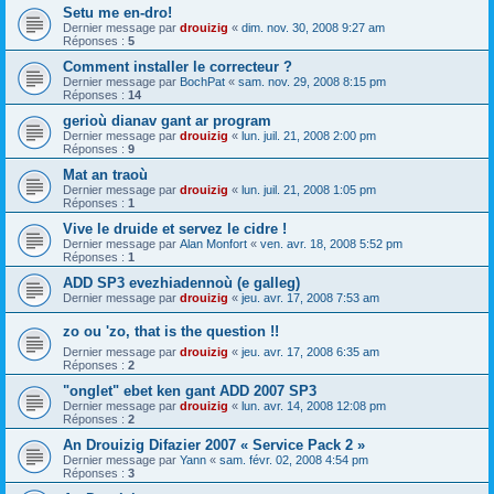
Setu me en-dro!
Dernier message par
drouizig
«
dim. nov. 30, 2008 9:27 am
Réponses :
5
Comment installer le correcteur ?
Dernier message par
BochPat
«
sam. nov. 29, 2008 8:15 pm
Réponses :
14
gerioù dianav gant ar program
Dernier message par
drouizig
«
lun. juil. 21, 2008 2:00 pm
Réponses :
9
Mat an traoù
Dernier message par
drouizig
«
lun. juil. 21, 2008 1:05 pm
Réponses :
1
Vive le druide et servez le cidre !
Dernier message par
Alan Monfort
«
ven. avr. 18, 2008 5:52 pm
Réponses :
1
ADD SP3 evezhiadennoù (e galleg)
Dernier message par
drouizig
«
jeu. avr. 17, 2008 7:53 am
zo ou 'zo, that is the question !!
Dernier message par
drouizig
«
jeu. avr. 17, 2008 6:35 am
Réponses :
2
"onglet" ebet ken gant ADD 2007 SP3
Dernier message par
drouizig
«
lun. avr. 14, 2008 12:08 pm
Réponses :
2
An Drouizig Difazier 2007 « Service Pack 2 »
Dernier message par
Yann
«
sam. févr. 02, 2008 4:54 pm
Réponses :
3