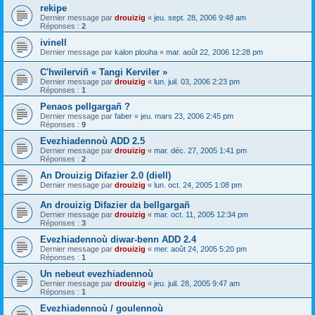
rekipe
Dernier message par
drouizig
«
jeu. sept. 28, 2006 9:48 am
Réponses :
2
ivinell
Dernier message par
kalon plouha
«
mar. août 22, 2006 12:28 pm
C'hwilerviñ « Tangi Kerviler »
Dernier message par
drouizig
«
lun. juil. 03, 2006 2:23 pm
Réponses :
1
Penaos pellgargañ ?
Dernier message par
faber
«
jeu. mars 23, 2006 2:45 pm
Réponses :
9
Evezhiadennoù ADD 2.5
Dernier message par
drouizig
«
mar. déc. 27, 2005 1:41 pm
Réponses :
2
An Drouizig Difazier 2.0 (diell)
Dernier message par
drouizig
«
lun. oct. 24, 2005 1:08 pm
An drouizig Difazier da bellgargañ
Dernier message par
drouizig
«
mar. oct. 11, 2005 12:34 pm
Réponses :
3
Evezhiadennoù diwar-benn ADD 2.4
Dernier message par
drouizig
«
mer. août 24, 2005 5:20 pm
Réponses :
1
Un nebeut evezhiadennoù
Dernier message par
drouizig
«
jeu. juil. 28, 2005 9:47 am
Réponses :
1
Evezhiadennoù / goulennoù