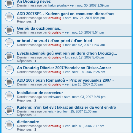
An Drouizig nevez
Dernier message par
kalon plouha
«
ven. nov. 30, 2007 1:39 pm
ADD 2007SP1 - Kudenn gant an esaouenn didroc'hus
Dernier message par
drouizig
«
sam. nov. 24, 2007 5:04 pm
Réponses :
1
Gerioù da ouzhpennañ...
Dernier message par
drouizig
«
ven. nov. 16, 2007 5:54 pm
ar brud / ar vrud / d'am pried / d'am fried
Dernier message par
drouizig
«
mar. oct. 02, 2007 11:37 am
Evezhiadennoùigoù evit reiñ an dorn d'hon Drouizig...
Dernier message par
drouizig
«
lun. sept. 17, 2007 5:46 pm
Réponses :
1
An Drouizig Difazier 2007/Handelv an Diskar-Amzer
Dernier message par
drouizig
«
ven. sept. 14, 2007 5:25 pm
ADD 2007 ouzh Romantoù « Priz ar yaouankiz 2007 »
Dernier message par
drouizig
«
ven. juin 15, 2007 2:35 pm
Installateur de correcteur
Dernier message par
mlavaud
«
sam. mars 03, 2007 9:39 pm
Réponses :
2
Kudenn: n'on ket evit lakaat an difazier da vont en-dro
Dernier message par
eric
«
jeu. févr. 15, 2007 11:36 am
Réponses :
2
dictionnaire
Dernier message par
drouizig
«
ven. déc. 01, 2006 2:17 pm
Réponses :
1