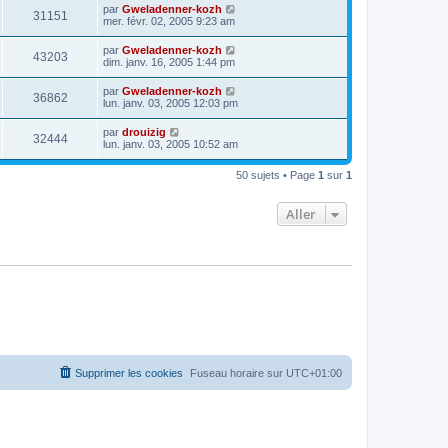
par
Gweladenner-kozh
31151
mer. févr. 02, 2005 9:23 am
par
Gweladenner-kozh
43203
dim. janv. 16, 2005 1:44 pm
par
Gweladenner-kozh
36862
lun. janv. 03, 2005 12:03 pm
par
drouizig
32444
lun. janv. 03, 2005 10:52 am
50 sujets • Page
1
sur
1
Aller
Supprimer les cookies
Fuseau horaire sur
UTC+01:00