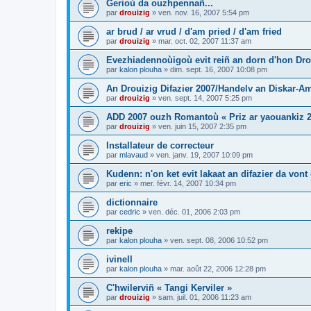
Gerioù da ouzhpennañ...
par
drouizig
»
ven. nov. 16, 2007 5:54 pm
ar brud / ar vrud / d'am pried / d'am fried
par
drouizig
»
mar. oct. 02, 2007 11:37 am
Evezhiadennoùigoù evit reiñ an dorn d'hon Drou
par
kalon plouha
»
dim. sept. 16, 2007 10:08 pm
An Drouizig Difazier 2007/Handelv an Diskar-A
par
drouizig
»
ven. sept. 14, 2007 5:25 pm
ADD 2007 ouzh Romantoù « Priz ar yaouankiz 2
par
drouizig
»
ven. juin 15, 2007 2:35 pm
Installateur de correcteur
par
mlavaud
»
ven. janv. 19, 2007 10:09 pm
Kudenn: n'on ket evit lakaat an difazier da vont
par
eric
»
mer. févr. 14, 2007 10:34 pm
dictionnaire
par
cedric
»
ven. déc. 01, 2006 2:03 pm
rekipe
par
kalon plouha
»
ven. sept. 08, 2006 10:52 pm
ivinell
par
kalon plouha
»
mar. août 22, 2006 12:28 pm
C'hwilerviñ « Tangi Kerviler »
par
drouizig
»
sam. juil. 01, 2006 11:23 am