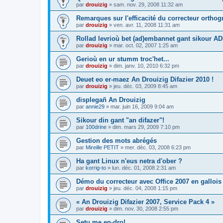
par
drouizig
»
sam. nov. 29, 2008 11:32 am
Remarques sur l'efficacité du correcteur ortho
par
drouizig
»
ven. avr. 11, 2008 11:31 am
Rollad levrioù bet (ad)embannet gant sikour A
par
drouizig
»
mar. oct. 02, 2007 1:25 am
Gerioù en ur stumm troc'het...
par
drouizig
»
dim. janv. 10, 2010 6:32 pm
Deuet eo er-maez An Drouizig Difazier 2010 !
par
drouizig
»
jeu. déc. 03, 2009 8:45 am
displegañ An Drouizig
par
annie29
»
mar. juin 16, 2009 9:04 am
Sikour din gant "an difazer"!
par
100drine
»
dim. mars 29, 2009 7:10 pm
Gestion des mots abrégés
par
Mireille PETIT
»
mer. déc. 03, 2008 6:23 pm
Ha gant Linux n'eus netra d'ober ?
par
korrig-to
»
lun. déc. 01, 2008 2:31 am
Démo du correcteur avec Office 2007 en gallois
par
drouizig
»
jeu. déc. 04, 2008 1:15 pm
« An Drouizig Difazier 2007, Service Pack 4 »
par
drouizig
»
dim. nov. 30, 2008 2:55 pm
Setu me en-dro!