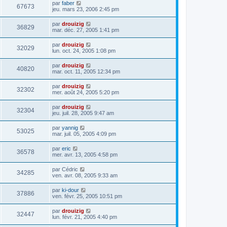
par
faber
67673
jeu. mars 23, 2006 2:45 pm
par
drouizig
36829
mar. déc. 27, 2005 1:41 pm
par
drouizig
32029
lun. oct. 24, 2005 1:08 pm
par
drouizig
40820
mar. oct. 11, 2005 12:34 pm
par
drouizig
32302
mer. août 24, 2005 5:20 pm
par
drouizig
32304
jeu. juil. 28, 2005 9:47 am
par
yannig
53025
mar. juil. 05, 2005 4:09 pm
par
eric
36578
mer. avr. 13, 2005 4:58 pm
par
Cédric
34285
ven. avr. 08, 2005 9:33 am
par
ki-dour
37886
ven. févr. 25, 2005 10:51 pm
par
drouizig
32447
lun. févr. 21, 2005 4:40 pm