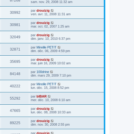
87268
sam. nov. 29, 2008 11:32 am
par
drouizig
30992
ven. avr. 11, 2008 11:31 am
par
drouizig
30981
mar. oct. 02, 2007 1:25 am
par
drouizig
32049
dim. janv. 10, 2010 6:37 pm
par
Mireille PETIT
32871
dim. déc. 06, 2009 4:59 pm
par
drouizig
35695
mar. juin 16, 2009 10:02 am
par
100drine
84148
dim. mars 29, 2009 7:10 pm
par
Mireille PETIT
40222
lun. déc. 15, 2008 8:52 pm
par
bIBAR
55292
mer. déc. 10, 2008 6:10 am
par
drouizig
47665
lun. déc. 08, 2008 10:33 am
par
drouizig
89225
dim. nov. 30, 2008 2:55 pm
par
drouizig