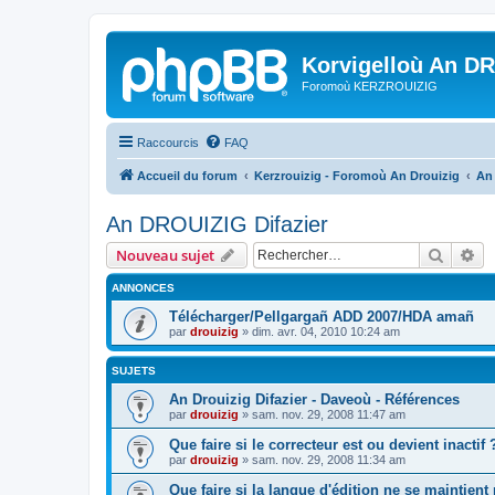
Korvigelloù An D
Foromoù KERZROUIZIG
Raccourcis
FAQ
Accueil du forum
Kerzrouizig - Foromoù An Drouizig
An
An DROUIZIG Difazier
Recher
Re
Nouveau sujet
ANNONCES
Télécharger/Pellgargañ ADD 2007/HDA amañ
par
drouizig
»
dim. avr. 04, 2010 10:24 am
SUJETS
An Drouizig Difazier - Daveoù - Références
par
drouizig
»
sam. nov. 29, 2008 11:47 am
Que faire si le correcteur est ou devient inactif 
par
drouizig
»
sam. nov. 29, 2008 11:34 am
Que faire si la langue d'édition ne se maintient