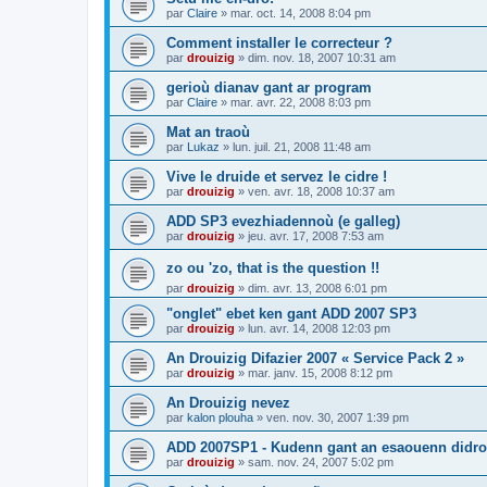
par
Claire
»
mar. oct. 14, 2008 8:04 pm
Comment installer le correcteur ?
par
drouizig
»
dim. nov. 18, 2007 10:31 am
gerioù dianav gant ar program
par
Claire
»
mar. avr. 22, 2008 8:03 pm
Mat an traoù
par
Lukaz
»
lun. juil. 21, 2008 11:48 am
Vive le druide et servez le cidre !
par
drouizig
»
ven. avr. 18, 2008 10:37 am
ADD SP3 evezhiadennoù (e galleg)
par
drouizig
»
jeu. avr. 17, 2008 7:53 am
zo ou 'zo, that is the question !!
par
drouizig
»
dim. avr. 13, 2008 6:01 pm
"onglet" ebet ken gant ADD 2007 SP3
par
drouizig
»
lun. avr. 14, 2008 12:03 pm
An Drouizig Difazier 2007 « Service Pack 2 »
par
drouizig
»
mar. janv. 15, 2008 8:12 pm
An Drouizig nevez
par
kalon plouha
»
ven. nov. 30, 2007 1:39 pm
ADD 2007SP1 - Kudenn gant an esaouenn didro
par
drouizig
»
sam. nov. 24, 2007 5:02 pm