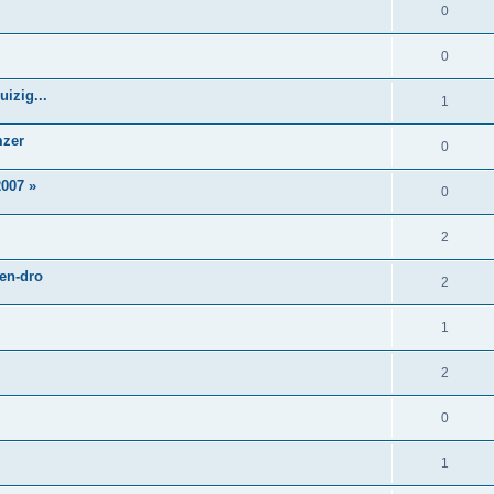
0
0
izig...
1
mzer
0
007 »
0
2
 en-dro
2
1
2
0
1