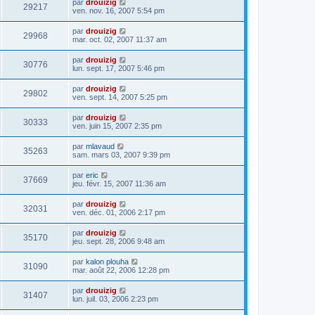
par
drouizig
29217
ven. nov. 16, 2007 5:54 pm
par
drouizig
29968
mar. oct. 02, 2007 11:37 am
par
drouizig
30776
lun. sept. 17, 2007 5:46 pm
par
drouizig
29802
ven. sept. 14, 2007 5:25 pm
par
drouizig
30333
ven. juin 15, 2007 2:35 pm
par
mlavaud
35263
sam. mars 03, 2007 9:39 pm
par
eric
37669
jeu. févr. 15, 2007 11:36 am
par
drouizig
32031
ven. déc. 01, 2006 2:17 pm
par
drouizig
35170
jeu. sept. 28, 2006 9:48 am
par
kalon plouha
31090
mar. août 22, 2006 12:28 pm
par
drouizig
31407
lun. juil. 03, 2006 2:23 pm