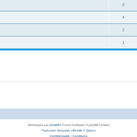
0
4
2
1
Développé par
phpBB
® Forum Software © phpBB Limited
Traduction française officielle
©
Qiaeru
Confidentialité
|
Conditions