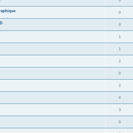
0
graphique
0
DD
0
1
1
2
0
2
4
3
0