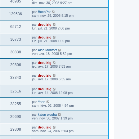
46985
dim. nov. 30, 2008 9:27 am
par
BochPat
129536
sam. nov. 29, 2008 8:15 pm
par
drouizig
65712
lun. juil. 21, 2008 2:00 pm
par
drouizig
30773
lun. juil. 21, 2008 1:05 pm
par
Alan Monfort
30838
ven. avr. 18, 2008 5:52 pm
par
drouizig
29806
jeu. avr. 17, 2008 7:53 am
par
drouizig
33343
jeu. avr. 17, 2008 6:35 am
par
drouizig
32516
lun. avr. 14, 2008 12:08 pm
par
Yann
38255
sam. févr. 02, 2008 4:54 pm
par
kalon plouha
29690
ven. nov. 30, 2007 1:39 pm
par
drouizig
29808
sam. nov. 24, 2007 5:04 pm