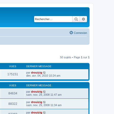
Rechercher
Recherche avancé
Connexion
50 sujets • Page
1
sur
1
VUES
DERNIER MESSAGE
par
drouizig
175151
dim. avr. 04, 2010 10:24 am
VUES
DERNIER MESSAGE
par
drouizig
84634
sam. nov. 29, 2008 11:47 am
par
drouizig
88322
sam. nov. 29, 2008 11:34 am
par
drouizig