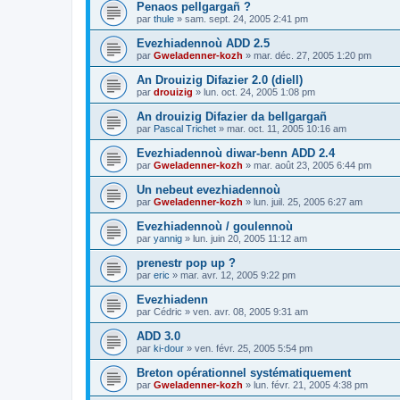
Penaos pellgargañ ?
par
thule
»
sam. sept. 24, 2005 2:41 pm
Evezhiadennoù ADD 2.5
par
Gweladenner-kozh
»
mar. déc. 27, 2005 1:20 pm
An Drouizig Difazier 2.0 (diell)
par
drouizig
»
lun. oct. 24, 2005 1:08 pm
An drouizig Difazier da bellgargañ
par
Pascal Trichet
»
mar. oct. 11, 2005 10:16 am
Evezhiadennoù diwar-benn ADD 2.4
par
Gweladenner-kozh
»
mar. août 23, 2005 6:44 pm
Un nebeut evezhiadennoù
par
Gweladenner-kozh
»
lun. juil. 25, 2005 6:27 am
Evezhiadennoù / goulennoù
par
yannig
»
lun. juin 20, 2005 11:12 am
prenestr pop up ?
par
eric
»
mar. avr. 12, 2005 9:22 pm
Evezhiadenn
par
Cédric
»
ven. avr. 08, 2005 9:31 am
ADD 3.0
par
ki-dour
»
ven. févr. 25, 2005 5:54 pm
Breton opérationnel systématiquement
par
Gweladenner-kozh
»
lun. févr. 21, 2005 4:38 pm