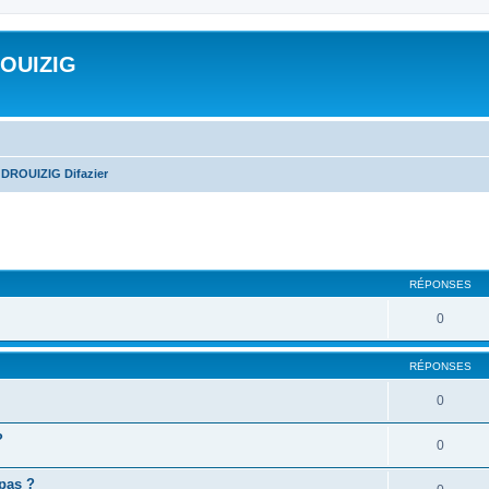
ROUIZIG
 DROUIZIG Difazier
cher
cherche avancée
RÉPONSES
0
RÉPONSES
0
?
0
 pas ?