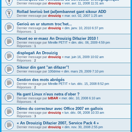
Dernier message par
drouizig
«
ven. avr. 11, 2008 11:31 am
Rollad levrioù bet (ad)embannet gant sikour ADD
Dernier message par
drouizig
«
mar. oct. 02, 2007 1:25 am
Gerioù en ur stumm troc'het...
Dernier message par
drouizig
«
dim. janv. 10, 2010 6:37 pm
Réponses :
1
Deuet eo er-maez An Drouizig Difazier 2010 !
Dernier message par
Mireille PETIT
«
dim. déc. 06, 2009 4:59 pm
Réponses :
1
displegañ An Drouizig
Dernier message par
drouizig
«
mar. juin 16, 2009 10:02 am
Réponses :
2
Sikour din gant "an difazer"!
Dernier message par
100drine
«
dim. mars 29, 2009 7:10 pm
Gestion des mots abrégés
Dernier message par
Mireille PETIT
«
lun. déc. 15, 2008 8:52 pm
Réponses :
2
Ha gant Linux n'eus netra d'ober ?
Dernier message par
bIBAR
«
mer. déc. 10, 2008 6:10 am
Réponses :
4
Démo du correcteur avec Office 2007 en gallois
Dernier message par
drouizig
«
lun. déc. 08, 2008 10:33 am
Réponses :
3
« An Drouizig Difazier 2007, Service Pack 4 »
Dernier message par
drouizig
«
dim. nov. 30, 2008 2:55 pm