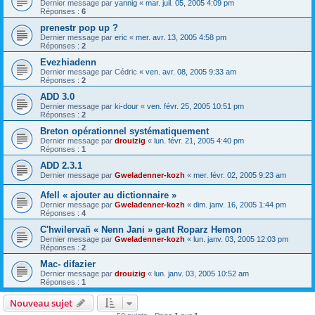
Dernier message par
yannig
«
mar. juil. 05, 2005 4:09 pm
Réponses :
6
prenestr pop up ?
Dernier message par
eric
«
mer. avr. 13, 2005 4:58 pm
Réponses :
2
Evezhiadenn
Dernier message par
Cédric
«
ven. avr. 08, 2005 9:33 am
Réponses :
2
ADD 3.0
Dernier message par
ki-dour
«
ven. févr. 25, 2005 10:51 pm
Réponses :
2
Breton opérationnel systématiquement
Dernier message par
drouizig
«
lun. févr. 21, 2005 4:40 pm
Réponses :
1
ADD 2.3.1
Dernier message par
Gweladenner-kozh
«
mer. févr. 02, 2005 9:23 am
Afell « ajouter au dictionnaire »
Dernier message par
Gweladenner-kozh
«
dim. janv. 16, 2005 1:44 pm
Réponses :
4
C'hwilervañ « Nenn Jani » gant Roparz Hemon
Dernier message par
Gweladenner-kozh
«
lun. janv. 03, 2005 12:03 pm
Réponses :
2
Mac- difazier
Dernier message par
drouizig
«
lun. janv. 03, 2005 10:52 am
Réponses :
1
Nouveau sujet