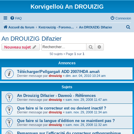
Korvigelloù An DROUIZIG
FAQ
Connexion
R
Accueil du forum
Kerzrouizig - Foromoù An Drouizig
An DROUIZIG Difazier
e
An DROUIZIG Difazier
c
Rechercher
Recherche avanc
Nouveau sujet
h
50 sujets • Page
1
sur
1
e
Annonces
r
c
Télécharger/Pellgargañ ADD 2007/HDA amañ
Dernier message par
drouizig
«
dim. avr. 04, 2010 10:24 am
h
e
Sujets
r
An Drouizig Difazier - Daveoù - Références
Dernier message par
drouizig
«
sam. nov. 29, 2008 11:47 am
Que faire si le correcteur est ou devient inactif ?
Dernier message par
drouizig
«
sam. nov. 29, 2008 11:34 am
Que faire si la langue d'édition ne se maintient pas ?
Dernier message par
drouizig
«
sam. nov. 29, 2008 11:32 am
Remarques sur l'efficacité du correcteur orthographique