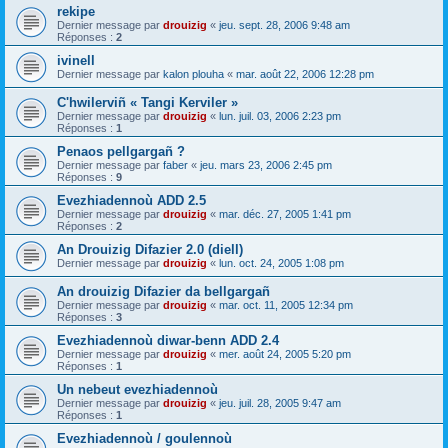
rekipe
Dernier message par
drouizig
«
jeu. sept. 28, 2006 9:48 am
Réponses :
2
ivinell
Dernier message par
kalon plouha
«
mar. août 22, 2006 12:28 pm
C'hwilerviñ « Tangi Kerviler »
Dernier message par
drouizig
«
lun. juil. 03, 2006 2:23 pm
Réponses :
1
Penaos pellgargañ ?
Dernier message par
faber
«
jeu. mars 23, 2006 2:45 pm
Réponses :
9
Evezhiadennoù ADD 2.5
Dernier message par
drouizig
«
mar. déc. 27, 2005 1:41 pm
Réponses :
2
An Drouizig Difazier 2.0 (diell)
Dernier message par
drouizig
«
lun. oct. 24, 2005 1:08 pm
An drouizig Difazier da bellgargañ
Dernier message par
drouizig
«
mar. oct. 11, 2005 12:34 pm
Réponses :
3
Evezhiadennoù diwar-benn ADD 2.4
Dernier message par
drouizig
«
mer. août 24, 2005 5:20 pm
Réponses :
1
Un nebeut evezhiadennoù
Dernier message par
drouizig
«
jeu. juil. 28, 2005 9:47 am
Réponses :
1
Evezhiadennoù / goulennoù