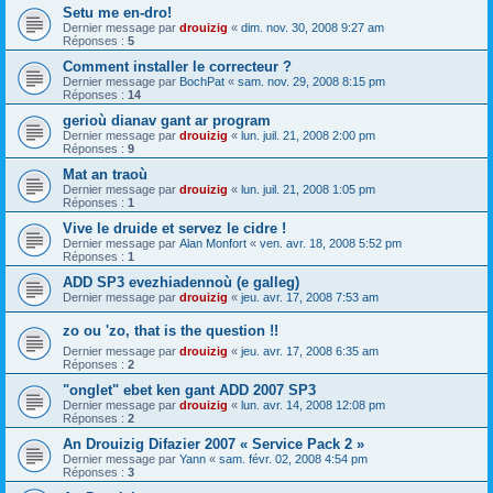
Setu me en-dro!
Dernier message par
drouizig
«
dim. nov. 30, 2008 9:27 am
Réponses :
5
Comment installer le correcteur ?
Dernier message par
BochPat
«
sam. nov. 29, 2008 8:15 pm
Réponses :
14
gerioù dianav gant ar program
Dernier message par
drouizig
«
lun. juil. 21, 2008 2:00 pm
Réponses :
9
Mat an traoù
Dernier message par
drouizig
«
lun. juil. 21, 2008 1:05 pm
Réponses :
1
Vive le druide et servez le cidre !
Dernier message par
Alan Monfort
«
ven. avr. 18, 2008 5:52 pm
Réponses :
1
ADD SP3 evezhiadennoù (e galleg)
Dernier message par
drouizig
«
jeu. avr. 17, 2008 7:53 am
zo ou 'zo, that is the question !!
Dernier message par
drouizig
«
jeu. avr. 17, 2008 6:35 am
Réponses :
2
"onglet" ebet ken gant ADD 2007 SP3
Dernier message par
drouizig
«
lun. avr. 14, 2008 12:08 pm
Réponses :
2
An Drouizig Difazier 2007 « Service Pack 2 »
Dernier message par
Yann
«
sam. févr. 02, 2008 4:54 pm
Réponses :
3