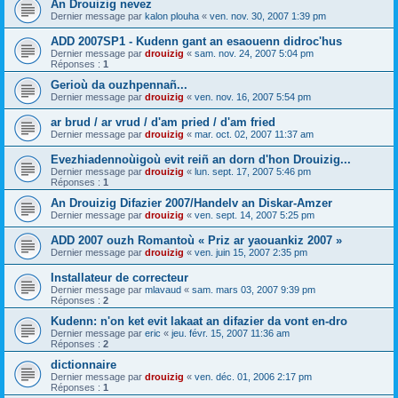
An Drouizig nevez
Dernier message par
kalon plouha
«
ven. nov. 30, 2007 1:39 pm
ADD 2007SP1 - Kudenn gant an esaouenn didroc'hus
Dernier message par
drouizig
«
sam. nov. 24, 2007 5:04 pm
Réponses :
1
Gerioù da ouzhpennañ...
Dernier message par
drouizig
«
ven. nov. 16, 2007 5:54 pm
ar brud / ar vrud / d'am pried / d'am fried
Dernier message par
drouizig
«
mar. oct. 02, 2007 11:37 am
Evezhiadennoùigoù evit reiñ an dorn d'hon Drouizig...
Dernier message par
drouizig
«
lun. sept. 17, 2007 5:46 pm
Réponses :
1
An Drouizig Difazier 2007/Handelv an Diskar-Amzer
Dernier message par
drouizig
«
ven. sept. 14, 2007 5:25 pm
ADD 2007 ouzh Romantoù « Priz ar yaouankiz 2007 »
Dernier message par
drouizig
«
ven. juin 15, 2007 2:35 pm
Installateur de correcteur
Dernier message par
mlavaud
«
sam. mars 03, 2007 9:39 pm
Réponses :
2
Kudenn: n'on ket evit lakaat an difazier da vont en-dro
Dernier message par
eric
«
jeu. févr. 15, 2007 11:36 am
Réponses :
2
dictionnaire
Dernier message par
drouizig
«
ven. déc. 01, 2006 2:17 pm
Réponses :
1