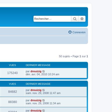
Rechercher
Recherche avancé
Connexion
50 sujets • Page
1
sur
1
VUES
DERNIER MESSAGE
par
drouizig
175240
dim. avr. 04, 2010 10:24 am
VUES
DERNIER MESSAGE
par
drouizig
84682
sam. nov. 29, 2008 11:47 am
par
drouizig
88380
sam. nov. 29, 2008 11:34 am
par
drouizig