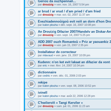
Gerioù da ouzhpennañ...
par
drouizig
»
ven. nov. 16, 2007 5:54 pm
ar brud / ar vrud / d'am pried / d'am fried
par
drouizig
»
mar. oct. 02, 2007 11:37 am
Evezhiadennoùigoù evit reiñ an dorn d'hon Drou
par
kalon plouha
»
dim. sept. 16, 2007 10:08 pm
An Drouizig Difazier 2007/Handelv an Diskar-A
par
drouizig
»
ven. sept. 14, 2007 5:25 pm
ADD 2007 ouzh Romantoù « Priz ar yaouankiz 2
par
drouizig
»
ven. juin 15, 2007 2:35 pm
Installateur de correcteur
par
mlavaud
»
ven. janv. 19, 2007 10:09 pm
Kudenn: n'on ket evit lakaat an difazier da vont
par
eric
»
mer. févr. 14, 2007 10:34 pm
dictionnaire
par
cedric
»
ven. déc. 01, 2006 2:03 pm
rekipe
par
kalon plouha
»
ven. sept. 08, 2006 10:52 pm
ivinell
par
kalon plouha
»
mar. août 22, 2006 12:28 pm
C'hwilerviñ « Tangi Kerviler »
par
drouizig
»
sam. juil. 01, 2006 11:23 am