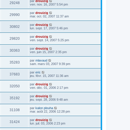
par
drouizig
29248
ven. nov. 16, 2007 5:54 pm
par
drouizig
29990
mar. oct. 02, 2007 11:37 am
par
drouizig
30802
lun. sept. 17, 2007 5:46 pm
par
drouizig
29820
ven. sept. 14, 2007 5:25 pm
par
drouizig
30363
ven. juin 15, 2007 2:35 pm
par
mlavaud
35283
sam. mars 03, 2007 9:39 pm
par
eric
37683
jeu. févr. 15, 2007 11:36 am
par
drouizig
32050
ven. déc. 01, 2006 2:17 pm
par
drouizig
35192
jeu. sept. 28, 2006 9:48 am
par
kalon plouha
31108
mar. août 22, 2006 12:28 pm
par
drouizig
31424
lun. juil. 03, 2006 2:23 pm