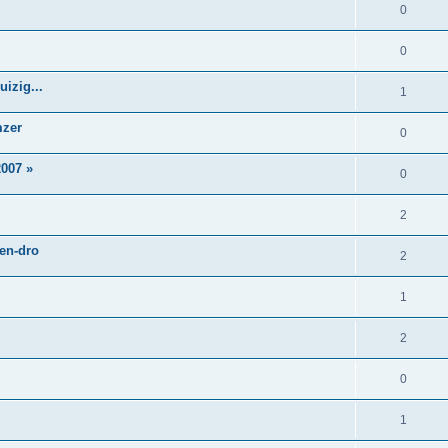
0
0
izig...
1
mzer
0
007 »
0
2
 en-dro
2
1
2
0
1