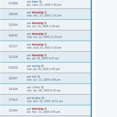
par
faber
67688
jeu. mars 23, 2006 2:45 pm
par
drouizig
36846
mar. déc. 27, 2005 1:41 pm
par
drouizig
32044
lun. oct. 24, 2005 1:08 pm
par
drouizig
40845
mar. oct. 11, 2005 12:34 pm
par
drouizig
32327
mer. août 24, 2005 5:20 pm
par
drouizig
32328
jeu. juil. 28, 2005 9:47 am
par
yannig
53056
mar. juil. 05, 2005 4:09 pm
par
eric
36597
mer. avr. 13, 2005 4:58 pm
par
Cédric
34304
ven. avr. 08, 2005 9:33 am
par
ki-dour
37910
ven. févr. 25, 2005 10:51 pm
par
drouizig
32464
lun. févr. 21, 2005 4:40 pm