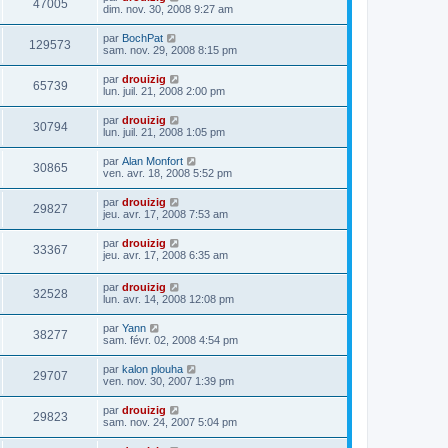
47005
dim. nov. 30, 2008 9:27 am
par
BochPat
129573
sam. nov. 29, 2008 8:15 pm
par
drouizig
65739
lun. juil. 21, 2008 2:00 pm
par
drouizig
30794
lun. juil. 21, 2008 1:05 pm
par
Alan Monfort
30865
ven. avr. 18, 2008 5:52 pm
par
drouizig
29827
jeu. avr. 17, 2008 7:53 am
par
drouizig
33367
jeu. avr. 17, 2008 6:35 am
par
drouizig
32528
lun. avr. 14, 2008 12:08 pm
par
Yann
38277
sam. févr. 02, 2008 4:54 pm
par
kalon plouha
29707
ven. nov. 30, 2007 1:39 pm
par
drouizig
29823
sam. nov. 24, 2007 5:04 pm