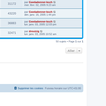
par
Gweladenner-kozh
31172
mer. févr. 02, 2005 9:23 am
par
Gweladenner-kozh
43220
dim. janv. 16, 2005 1:44 pm
par
Gweladenner-kozh
36883
lun. janv. 03, 2005 12:03 pm
par
drouizig
32471
lun. janv. 03, 2005 10:52 am
50 sujets • Page
1
sur
1
Aller
Supprimer les cookies
Fuseau horaire sur
UTC+01:00