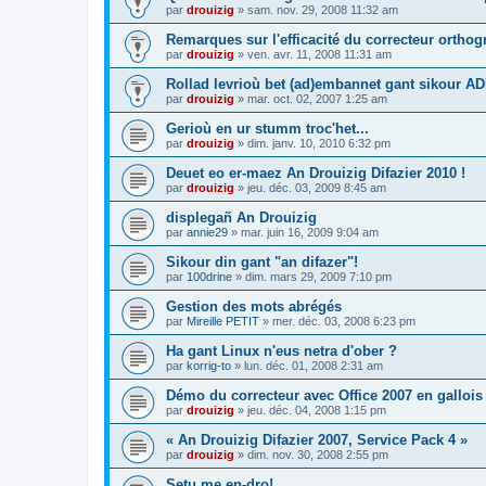
par
drouizig
»
sam. nov. 29, 2008 11:32 am
Remarques sur l'efficacité du correcteur ortho
par
drouizig
»
ven. avr. 11, 2008 11:31 am
Rollad levrioù bet (ad)embannet gant sikour A
par
drouizig
»
mar. oct. 02, 2007 1:25 am
Gerioù en ur stumm troc'het...
par
drouizig
»
dim. janv. 10, 2010 6:32 pm
Deuet eo er-maez An Drouizig Difazier 2010 !
par
drouizig
»
jeu. déc. 03, 2009 8:45 am
displegañ An Drouizig
par
annie29
»
mar. juin 16, 2009 9:04 am
Sikour din gant "an difazer"!
par
100drine
»
dim. mars 29, 2009 7:10 pm
Gestion des mots abrégés
par
Mireille PETIT
»
mer. déc. 03, 2008 6:23 pm
Ha gant Linux n'eus netra d'ober ?
par
korrig-to
»
lun. déc. 01, 2008 2:31 am
Démo du correcteur avec Office 2007 en gallois
par
drouizig
»
jeu. déc. 04, 2008 1:15 pm
« An Drouizig Difazier 2007, Service Pack 4 »
par
drouizig
»
dim. nov. 30, 2008 2:55 pm
Setu me en-dro!