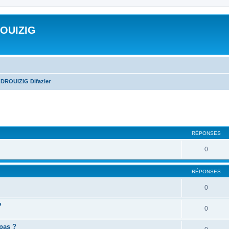
ROUIZIG
 DROUIZIG Difazier
cher
cherche avancée
RÉPONSES
0
RÉPONSES
0
?
0
 pas ?