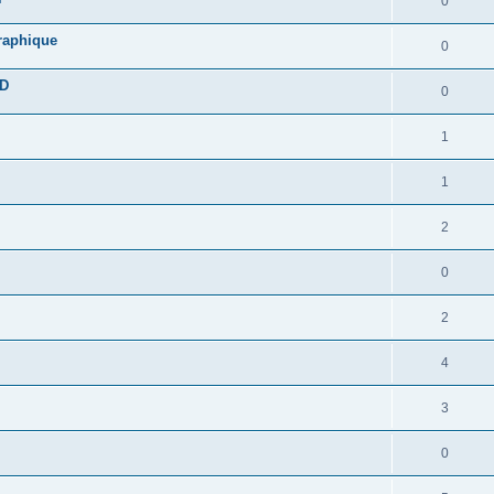
0
graphique
0
DD
0
1
1
2
0
2
4
3
0