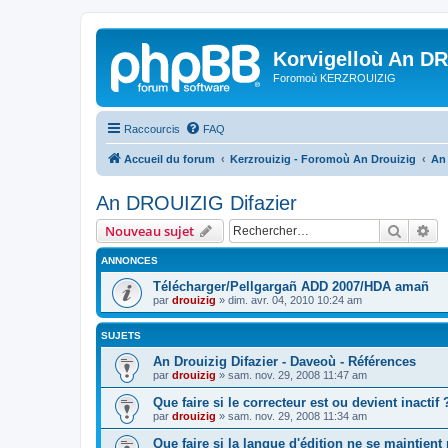
Korvigelloù An D
Foromoù KERZROUIZIG
Raccourcis
FAQ
Accueil du forum
Kerzrouizig - Foromoù An Drouizig
An
An DROUIZIG Difazier
Recher
Re
Nouveau sujet
ANNONCES
Télécharger/Pellgargañ ADD 2007/HDA amañ
par
drouizig
»
dim. avr. 04, 2010 10:24 am
SUJETS
An Drouizig Difazier - Daveoù - Références
par
drouizig
»
sam. nov. 29, 2008 11:47 am
Que faire si le correcteur est ou devient inactif 
par
drouizig
»
sam. nov. 29, 2008 11:34 am
Que faire si la langue d'édition ne se maintient