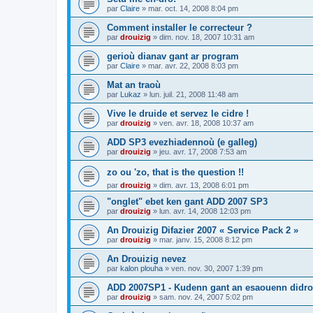
par
Claire
»
mar. oct. 14, 2008 8:04 pm
Comment installer le correcteur ?
par
drouizig
»
dim. nov. 18, 2007 10:31 am
gerioù dianav gant ar program
par
Claire
»
mar. avr. 22, 2008 8:03 pm
Mat an traoù
par
Lukaz
»
lun. juil. 21, 2008 11:48 am
Vive le druide et servez le cidre !
par
drouizig
»
ven. avr. 18, 2008 10:37 am
ADD SP3 evezhiadennoù (e galleg)
par
drouizig
»
jeu. avr. 17, 2008 7:53 am
zo ou 'zo, that is the question !!
par
drouizig
»
dim. avr. 13, 2008 6:01 pm
"onglet" ebet ken gant ADD 2007 SP3
par
drouizig
»
lun. avr. 14, 2008 12:03 pm
An Drouizig Difazier 2007 « Service Pack 2 »
par
drouizig
»
mar. janv. 15, 2008 8:12 pm
An Drouizig nevez
par
kalon plouha
»
ven. nov. 30, 2007 1:39 pm
ADD 2007SP1 - Kudenn gant an esaouenn didro
par
drouizig
»
sam. nov. 24, 2007 5:02 pm