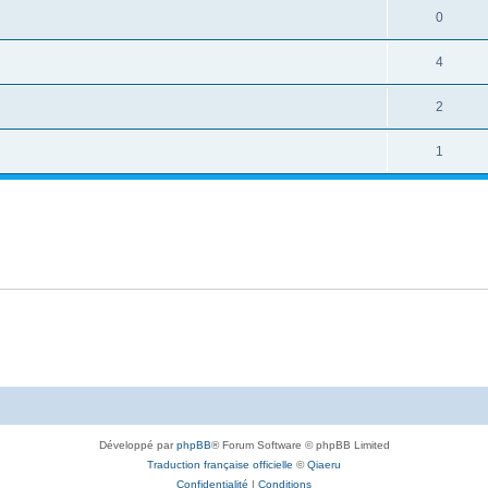
0
4
2
1
Développé par
phpBB
® Forum Software © phpBB Limited
Traduction française officielle
©
Qiaeru
Confidentialité
|
Conditions