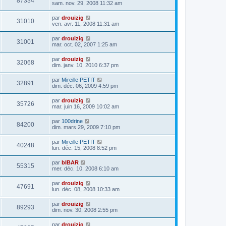
87334
sam. nov. 29, 2008 11:32 am
par
drouizig
31010
ven. avr. 11, 2008 11:31 am
par
drouizig
31001
mar. oct. 02, 2007 1:25 am
par
drouizig
32068
dim. janv. 10, 2010 6:37 pm
par
Mireille PETIT
32891
dim. déc. 06, 2009 4:59 pm
par
drouizig
35726
mar. juin 16, 2009 10:02 am
par
100drine
84200
dim. mars 29, 2009 7:10 pm
par
Mireille PETIT
40248
lun. déc. 15, 2008 8:52 pm
par
bIBAR
55315
mer. déc. 10, 2008 6:10 am
par
drouizig
47691
lun. déc. 08, 2008 10:33 am
par
drouizig
89293
dim. nov. 30, 2008 2:55 pm
par
drouizig