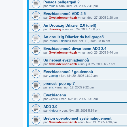
Penaos pellgargañ ?
par
thule
»
sam. sept. 24, 2005 2:41 pm
Evezhiadennoù ADD 2.5
par
Gweladenner-kozh
»
mar. déc. 27, 2005 1:20 pm
An Drouizig Difazier 2.0 (diell)
par
drouizig
»
lun. oct. 24, 2005 1:08 pm
An drouizig Difazier da bellgargañ
par
Pascal Trichet
»
mar. oct. 11, 2005 10:16 am
Evezhiadennoù diwar-benn ADD 2.4
par
Gweladenner-kozh
»
mar. août 23, 2005 6:44 pm
Un nebeut evezhiadennoù
par
Gweladenner-kozh
»
lun. juil. 25, 2005 6:27 am
Evezhiadennoù / goulennoù
par
yannig
»
lun. juin 20, 2005 11:12 am
prenestr pop up ?
par
eric
»
mar. avr. 12, 2005 9:22 pm
Evezhiadenn
par
Cédric
»
ven. avr. 08, 2005 9:31 am
ADD 3.0
par
ki-dour
»
ven. févr. 25, 2005 5:54 pm
Breton opérationnel systématiquement
par
Gweladenner-kozh
»
lun. févr. 21, 2005 4:38 pm