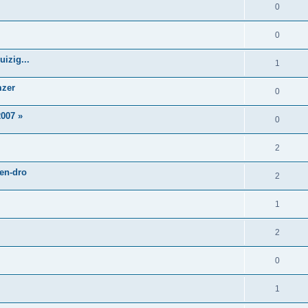
0
0
izig...
1
mzer
0
007 »
0
2
 en-dro
2
1
2
0
1