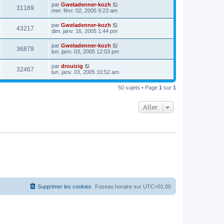
par
Gweladenner-kozh
31169
mer. févr. 02, 2005 9:23 am
par
Gweladenner-kozh
43217
dim. janv. 16, 2005 1:44 pm
par
Gweladenner-kozh
36879
lun. janv. 03, 2005 12:03 pm
par
drouizig
32467
lun. janv. 03, 2005 10:52 am
50 sujets • Page
1
sur
1
Aller
Supprimer les cookies
Fuseau horaire sur
UTC+01:00