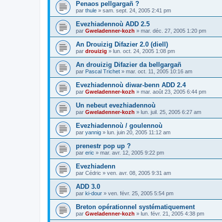
Penaos pellgargañ ?
par
thule
»
sam. sept. 24, 2005 2:41 pm
Evezhiadennoù ADD 2.5
par
Gweladenner-kozh
»
mar. déc. 27, 2005 1:20 pm
An Drouizig Difazier 2.0 (diell)
par
drouizig
»
lun. oct. 24, 2005 1:08 pm
An drouizig Difazier da bellgargañ
par
Pascal Trichet
»
mar. oct. 11, 2005 10:16 am
Evezhiadennoù diwar-benn ADD 2.4
par
Gweladenner-kozh
»
mar. août 23, 2005 6:44 pm
Un nebeut evezhiadennoù
par
Gweladenner-kozh
»
lun. juil. 25, 2005 6:27 am
Evezhiadennoù / goulennoù
par
yannig
»
lun. juin 20, 2005 11:12 am
prenestr pop up ?
par
eric
»
mar. avr. 12, 2005 9:22 pm
Evezhiadenn
par
Cédric
»
ven. avr. 08, 2005 9:31 am
ADD 3.0
par
ki-dour
»
ven. févr. 25, 2005 5:54 pm
Breton opérationnel systématiquement
par
Gweladenner-kozh
»
lun. févr. 21, 2005 4:38 pm