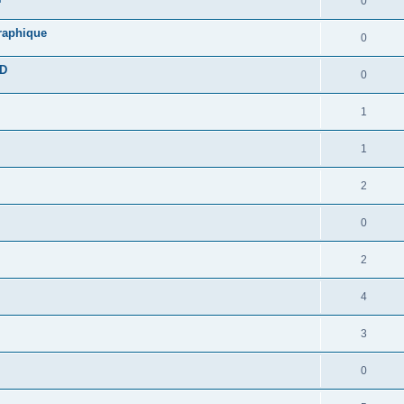
0
graphique
0
DD
0
1
1
2
0
2
4
3
0