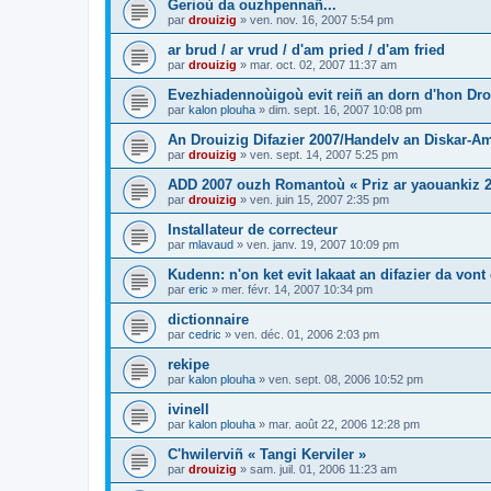
Gerioù da ouzhpennañ...
par
drouizig
»
ven. nov. 16, 2007 5:54 pm
ar brud / ar vrud / d'am pried / d'am fried
par
drouizig
»
mar. oct. 02, 2007 11:37 am
Evezhiadennoùigoù evit reiñ an dorn d'hon Drou
par
kalon plouha
»
dim. sept. 16, 2007 10:08 pm
An Drouizig Difazier 2007/Handelv an Diskar-A
par
drouizig
»
ven. sept. 14, 2007 5:25 pm
ADD 2007 ouzh Romantoù « Priz ar yaouankiz 2
par
drouizig
»
ven. juin 15, 2007 2:35 pm
Installateur de correcteur
par
mlavaud
»
ven. janv. 19, 2007 10:09 pm
Kudenn: n'on ket evit lakaat an difazier da vont
par
eric
»
mer. févr. 14, 2007 10:34 pm
dictionnaire
par
cedric
»
ven. déc. 01, 2006 2:03 pm
rekipe
par
kalon plouha
»
ven. sept. 08, 2006 10:52 pm
ivinell
par
kalon plouha
»
mar. août 22, 2006 12:28 pm
C'hwilerviñ « Tangi Kerviler »
par
drouizig
»
sam. juil. 01, 2006 11:23 am