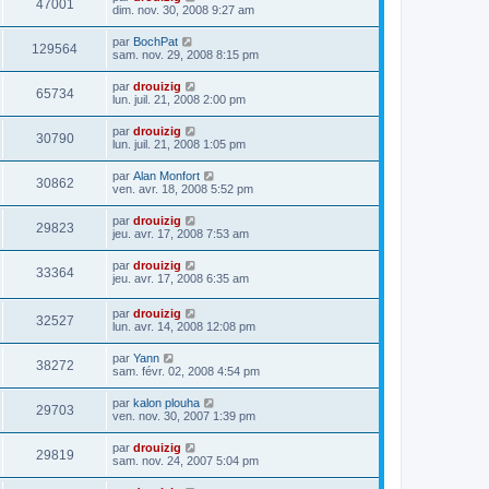
47001
dim. nov. 30, 2008 9:27 am
par
BochPat
129564
sam. nov. 29, 2008 8:15 pm
par
drouizig
65734
lun. juil. 21, 2008 2:00 pm
par
drouizig
30790
lun. juil. 21, 2008 1:05 pm
par
Alan Monfort
30862
ven. avr. 18, 2008 5:52 pm
par
drouizig
29823
jeu. avr. 17, 2008 7:53 am
par
drouizig
33364
jeu. avr. 17, 2008 6:35 am
par
drouizig
32527
lun. avr. 14, 2008 12:08 pm
par
Yann
38272
sam. févr. 02, 2008 4:54 pm
par
kalon plouha
29703
ven. nov. 30, 2007 1:39 pm
par
drouizig
29819
sam. nov. 24, 2007 5:04 pm