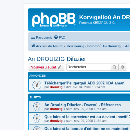
Korvigelloù An D
Foromoù KERZROUIZIG
Raccourcis
FAQ
Accueil du forum
Kerzrouizig - Foromoù An Drouizig
An
An DROUIZIG Difazier
Recher
Re
Nouveau sujet
ANNONCES
Télécharger/Pellgargañ ADD 2007/HDA amañ
par
drouizig
»
dim. avr. 04, 2010 10:24 am
SUJETS
An Drouizig Difazier - Daveoù - Références
par
drouizig
»
sam. nov. 29, 2008 11:47 am
Que faire si le correcteur est ou devient inactif 
par
drouizig
»
sam. nov. 29, 2008 11:34 am
Que faire si la langue d'édition ne se maintient