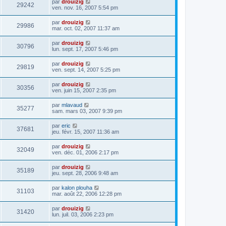
par
drouizig
29242
ven. nov. 16, 2007 5:54 pm
par
drouizig
29986
mar. oct. 02, 2007 11:37 am
par
drouizig
30796
lun. sept. 17, 2007 5:46 pm
par
drouizig
29819
ven. sept. 14, 2007 5:25 pm
par
drouizig
30356
ven. juin 15, 2007 2:35 pm
par
mlavaud
35277
sam. mars 03, 2007 9:39 pm
par
eric
37681
jeu. févr. 15, 2007 11:36 am
par
drouizig
32049
ven. déc. 01, 2006 2:17 pm
par
drouizig
35189
jeu. sept. 28, 2006 9:48 am
par
kalon plouha
31103
mar. août 22, 2006 12:28 pm
par
drouizig
31420
lun. juil. 03, 2006 2:23 pm