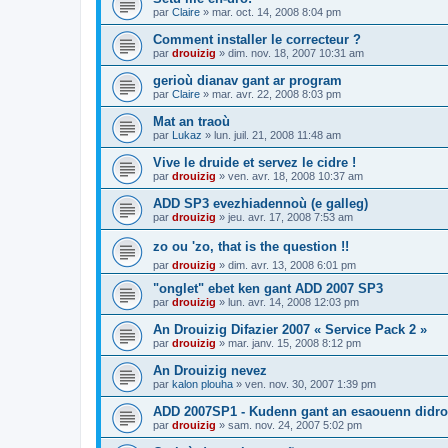
par
Claire
»
mar. oct. 14, 2008 8:04 pm
Comment installer le correcteur ?
par
drouizig
»
dim. nov. 18, 2007 10:31 am
gerioù dianav gant ar program
par
Claire
»
mar. avr. 22, 2008 8:03 pm
Mat an traoù
par
Lukaz
»
lun. juil. 21, 2008 11:48 am
Vive le druide et servez le cidre !
par
drouizig
»
ven. avr. 18, 2008 10:37 am
ADD SP3 evezhiadennoù (e galleg)
par
drouizig
»
jeu. avr. 17, 2008 7:53 am
zo ou 'zo, that is the question !!
par
drouizig
»
dim. avr. 13, 2008 6:01 pm
"onglet" ebet ken gant ADD 2007 SP3
par
drouizig
»
lun. avr. 14, 2008 12:03 pm
An Drouizig Difazier 2007 « Service Pack 2 »
par
drouizig
»
mar. janv. 15, 2008 8:12 pm
An Drouizig nevez
par
kalon plouha
»
ven. nov. 30, 2007 1:39 pm
ADD 2007SP1 - Kudenn gant an esaouenn didro
par
drouizig
»
sam. nov. 24, 2007 5:02 pm