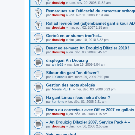
par
drouizig
»
sam. nov. 29, 2008 11:32 am
Remarques sur l'efficacité du correcteur ortho
par
drouizig
»
ven. avr. 11, 2008 11:31 am
Rollad levrioù bet (ad)embannet gant sikour A
par
drouizig
»
mar. oct. 02, 2007 1:25 am
Gerioù en ur stumm troc'het...
par
drouizig
»
dim. janv. 10, 2010 6:32 pm
Deuet eo er-maez An Drouizig Difazier 2010 !
par
drouizig
»
jeu. déc. 03, 2009 8:45 am
displegañ An Drouizig
par
annie29
»
mar. juin 16, 2009 9:04 am
Sikour din gant "an difazer"!
par
100drine
»
dim. mars 29, 2009 7:10 pm
Gestion des mots abrégés
par
Mireille PETIT
»
mer. déc. 03, 2008 6:23 pm
Ha gant Linux n'eus netra d'ober ?
par
korrig-to
»
lun. déc. 01, 2008 2:31 am
Démo du correcteur avec Office 2007 en gallois
par
drouizig
»
jeu. déc. 04, 2008 1:15 pm
« An Drouizig Difazier 2007, Service Pack 4 »
par
drouizig
»
dim. nov. 30, 2008 2:55 pm
Setu me en-dro!