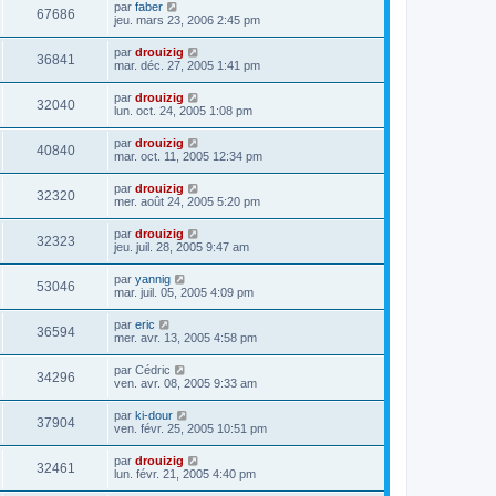
par
faber
67686
jeu. mars 23, 2006 2:45 pm
par
drouizig
36841
mar. déc. 27, 2005 1:41 pm
par
drouizig
32040
lun. oct. 24, 2005 1:08 pm
par
drouizig
40840
mar. oct. 11, 2005 12:34 pm
par
drouizig
32320
mer. août 24, 2005 5:20 pm
par
drouizig
32323
jeu. juil. 28, 2005 9:47 am
par
yannig
53046
mar. juil. 05, 2005 4:09 pm
par
eric
36594
mer. avr. 13, 2005 4:58 pm
par
Cédric
34296
ven. avr. 08, 2005 9:33 am
par
ki-dour
37904
ven. févr. 25, 2005 10:51 pm
par
drouizig
32461
lun. févr. 21, 2005 4:40 pm