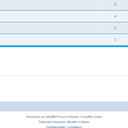
0
4
2
1
Développé par
phpBB
® Forum Software © phpBB Limited
Traduction française officielle
©
Qiaeru
Confidentialité
|
Conditions