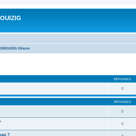
ROUIZIG
 DROUIZIG Difazier
cher
cherche avancée
RÉPONSES
0
RÉPONSES
0
?
0
 pas ?