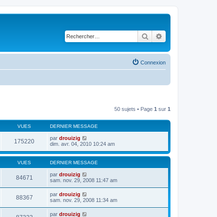
Rechercher
Recherche avancé
Connexion
50 sujets • Page
1
sur
1
VUES
DERNIER MESSAGE
par
drouizig
175220
dim. avr. 04, 2010 10:24 am
VUES
DERNIER MESSAGE
par
drouizig
84671
sam. nov. 29, 2008 11:47 am
par
drouizig
88367
sam. nov. 29, 2008 11:34 am
par
drouizig