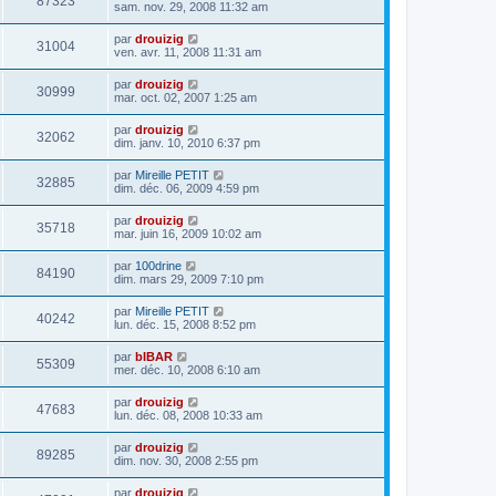
87323
sam. nov. 29, 2008 11:32 am
par
drouizig
31004
ven. avr. 11, 2008 11:31 am
par
drouizig
30999
mar. oct. 02, 2007 1:25 am
par
drouizig
32062
dim. janv. 10, 2010 6:37 pm
par
Mireille PETIT
32885
dim. déc. 06, 2009 4:59 pm
par
drouizig
35718
mar. juin 16, 2009 10:02 am
par
100drine
84190
dim. mars 29, 2009 7:10 pm
par
Mireille PETIT
40242
lun. déc. 15, 2008 8:52 pm
par
bIBAR
55309
mer. déc. 10, 2008 6:10 am
par
drouizig
47683
lun. déc. 08, 2008 10:33 am
par
drouizig
89285
dim. nov. 30, 2008 2:55 pm
par
drouizig