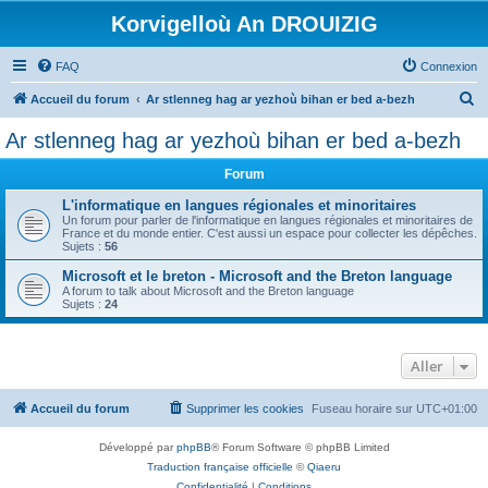
Korvigelloù An DROUIZIG
FAQ
Connexion
R
Accueil du forum
Ar stlenneg hag ar yezhoù bihan er bed a-bezh
e
Ar stlenneg hag ar yezhoù bihan er bed a-bezh
c
Forum
h
e
L'informatique en langues régionales et minoritaires
Un forum pour parler de l'informatique en langues régionales et minoritaires de
r
France et du monde entier. C'est aussi un espace pour collecter les dépêches.
Sujets :
56
c
Microsoft et le breton - Microsoft and the Breton language
h
A forum to talk about Microsoft and the Breton language
Sujets :
24
e
r
Aller
Accueil du forum
Supprimer les cookies
Fuseau horaire sur
UTC+01:00
Développé par
phpBB
® Forum Software © phpBB Limited
Traduction française officielle
©
Qiaeru
Confidentialité
|
Conditions