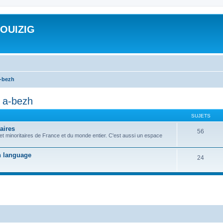
ROUIZIG
a-bezh
d a-bezh
SUJETS
aires
56
 et minoritaires de France et du monde entier. C'est aussi un espace
on language
24