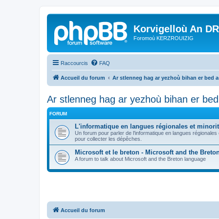
Korvigelloù An D
Foromoù KERZROUIZIG
Raccourcis
FAQ
Accueil du forum
Ar stlenneg hag ar yezhoù bihan er bed 
Ar stlenneg hag ar yezhoù bihan er be
FORUM
L'informatique en langues régionales et minorit
Un forum pour parler de l'informatique en langues régionales
pour collecter les dépêches.
Microsoft et le breton - Microsoft and the Bret
A forum to talk about Microsoft and the Breton language
Accueil du forum