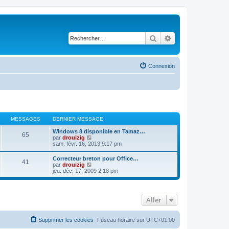
Rechercher
Recherche avancé
Connexion
MESSAGES
DERNIER MESSAGE
Windows 8 disponible en Tamaz…
65
C
par
drouizig
o
sam. févr. 16, 2013 9:17 pm
n
s
Correcteur breton pour Office…
41
u
C
par
drouizig
l
o
jeu. déc. 17, 2009 2:18 pm
t
n
e
s
r
u
l
l
e
Aller
t
d
e
e
r
r
l
Supprimer les cookies
Fuseau horaire sur
UTC+01:00
n
e
i