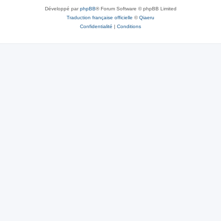
Développé par
phpBB
® Forum Software © phpBB Limited
Traduction française officielle
©
Qiaeru
Confidentialité
|
Conditions