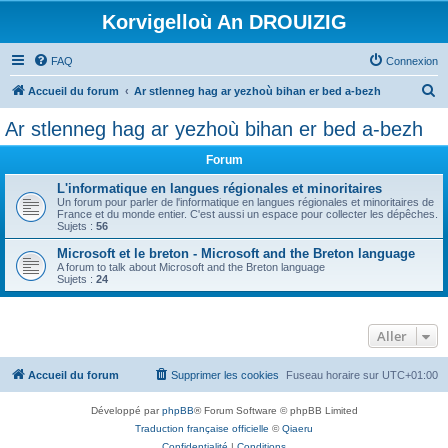
Korvigelloù An DROUIZIG
FAQ
Connexion
R
Accueil du forum
Ar stlenneg hag ar yezhoù bihan er bed a-bezh
e
Ar stlenneg hag ar yezhoù bihan er bed a-bezh
c
Forum
h
e
L'informatique en langues régionales et minoritaires
Un forum pour parler de l'informatique en langues régionales et minoritaires de
r
France et du monde entier. C'est aussi un espace pour collecter les dépêches.
Sujets :
56
c
Microsoft et le breton - Microsoft and the Breton language
h
A forum to talk about Microsoft and the Breton language
Sujets :
24
e
r
Aller
Accueil du forum
Supprimer les cookies
Fuseau horaire sur
UTC+01:00
Développé par
phpBB
® Forum Software © phpBB Limited
Traduction française officielle
©
Qiaeru
Confidentialité
|
Conditions