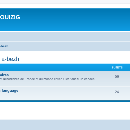
ROUIZIG
a-bezh
d a-bezh
SUJETS
aires
56
 et minoritaires de France et du monde entier. C'est aussi un espace
on language
24