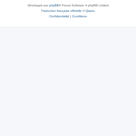
Développé par
phpBB
® Forum Software © phpBB Limited
Traduction française officielle
©
Qiaeru
Confidentialité
|
Conditions