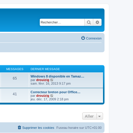
Rechercher
Recherche avancé
Connexion
MESSAGES
DERNIER MESSAGE
Windows 8 disponible en Tamaz…
65
C
par
drouizig
o
sam. févr. 16, 2013 9:17 pm
n
s
Correcteur breton pour Office…
41
u
C
par
drouizig
l
o
jeu. déc. 17, 2009 2:18 pm
t
n
e
s
r
u
l
l
e
Aller
t
d
e
e
r
r
l
Supprimer les cookies
Fuseau horaire sur
UTC+01:00
n
e
i