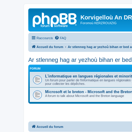
Korvigelloù An D
Foromoù KERZROUIZIG
Raccourcis
FAQ
Accueil du forum
Ar stlenneg hag ar yezhoù bihan er bed 
Ar stlenneg hag ar yezhoù bihan er be
FORUM
L'informatique en langues régionales et minorit
Un forum pour parler de l'informatique en langues régionales
pour collecter les dépêches.
Microsoft et le breton - Microsoft and the Bret
A forum to talk about Microsoft and the Breton language
Accueil du forum