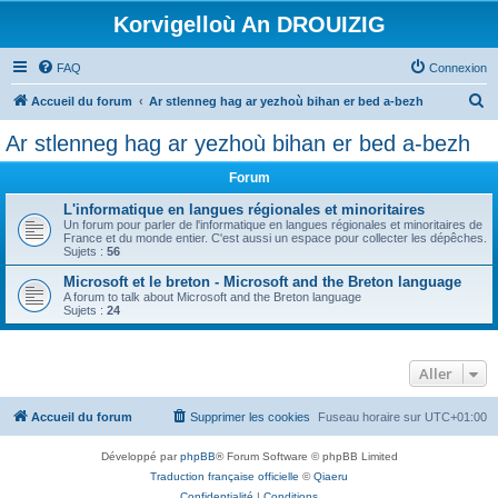
Korvigelloù An DROUIZIG
FAQ
Connexion
R
Accueil du forum
Ar stlenneg hag ar yezhoù bihan er bed a-bezh
e
Ar stlenneg hag ar yezhoù bihan er bed a-bezh
c
Forum
h
e
L'informatique en langues régionales et minoritaires
Un forum pour parler de l'informatique en langues régionales et minoritaires de
r
France et du monde entier. C'est aussi un espace pour collecter les dépêches.
Sujets :
56
c
Microsoft et le breton - Microsoft and the Breton language
h
A forum to talk about Microsoft and the Breton language
Sujets :
24
e
r
Aller
Accueil du forum
Supprimer les cookies
Fuseau horaire sur
UTC+01:00
Développé par
phpBB
® Forum Software © phpBB Limited
Traduction française officielle
©
Qiaeru
Confidentialité
|
Conditions