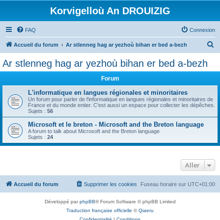
Korvigelloù An DROUIZIG
FAQ
Connexion
R
Accueil du forum
Ar stlenneg hag ar yezhoù bihan er bed a-bezh
e
Ar stlenneg hag ar yezhoù bihan er bed a-bezh
c
Forum
h
e
L'informatique en langues régionales et minoritaires
Un forum pour parler de l'informatique en langues régionales et minoritaires de
r
France et du monde entier. C'est aussi un espace pour collecter les dépêches.
Sujets :
56
c
Microsoft et le breton - Microsoft and the Breton language
h
A forum to talk about Microsoft and the Breton language
Sujets :
24
e
r
Aller
Accueil du forum
Supprimer les cookies
Fuseau horaire sur
UTC+01:00
Développé par
phpBB
® Forum Software © phpBB Limited
Traduction française officielle
©
Qiaeru
Confidentialité
|
Conditions