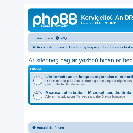
Korvigelloù An D
Foromoù KERZROUIZIG
Raccourcis
FAQ
Accueil du forum
Ar stlenneg hag ar yezhoù bihan er bed 
Ar stlenneg hag ar yezhoù bihan er be
FORUM
L'informatique en langues régionales et minorit
Un forum pour parler de l'informatique en langues régionales
pour collecter les dépêches.
Microsoft et le breton - Microsoft and the Bret
A forum to talk about Microsoft and the Breton language
Accueil du forum