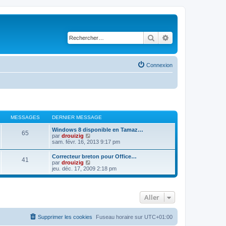
Rechercher
Recherche avancé
Connexion
MESSAGES
DERNIER MESSAGE
Windows 8 disponible en Tamaz…
65
C
par
drouizig
o
sam. févr. 16, 2013 9:17 pm
n
s
Correcteur breton pour Office…
41
u
C
par
drouizig
l
o
jeu. déc. 17, 2009 2:18 pm
t
n
e
s
r
u
l
l
e
Aller
t
d
e
e
r
r
l
Supprimer les cookies
Fuseau horaire sur
UTC+01:00
n
e
i