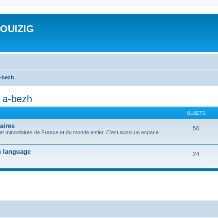
ROUIZIG
a-bezh
d a-bezh
SUJETS
aires
56
 et minoritaires de France et du monde entier. C'est aussi un espace
on language
24