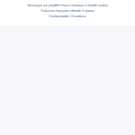
Développé par
phpBB
® Forum Software © phpBB Limited
Traduction française officielle
©
Qiaeru
Confidentialité
|
Conditions