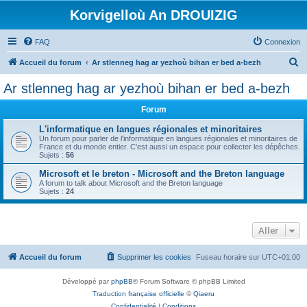
Korvigelloù An DROUIZIG
FAQ
Connexion
R
Accueil du forum
Ar stlenneg hag ar yezhoù bihan er bed a-bezh
e
Ar stlenneg hag ar yezhoù bihan er bed a-bezh
c
Forum
h
e
L'informatique en langues régionales et minoritaires
Un forum pour parler de l'informatique en langues régionales et minoritaires de
r
France et du monde entier. C'est aussi un espace pour collecter les dépêches.
Sujets :
56
c
Microsoft et le breton - Microsoft and the Breton language
h
A forum to talk about Microsoft and the Breton language
Sujets :
24
e
r
Aller
Accueil du forum
Supprimer les cookies
Fuseau horaire sur
UTC+01:00
Développé par
phpBB
® Forum Software © phpBB Limited
Traduction française officielle
©
Qiaeru
Confidentialité
|
Conditions