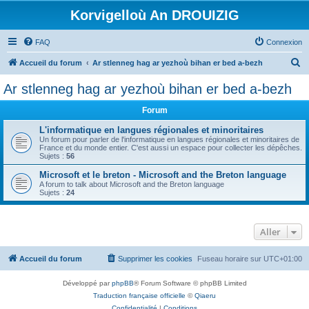
Korvigelloù An DROUIZIG
FAQ
Connexion
R
Accueil du forum
Ar stlenneg hag ar yezhoù bihan er bed a-bezh
e
Ar stlenneg hag ar yezhoù bihan er bed a-bezh
c
Forum
h
e
L'informatique en langues régionales et minoritaires
Un forum pour parler de l'informatique en langues régionales et minoritaires de
r
France et du monde entier. C'est aussi un espace pour collecter les dépêches.
Sujets :
56
c
Microsoft et le breton - Microsoft and the Breton language
h
A forum to talk about Microsoft and the Breton language
Sujets :
24
e
r
Aller
Accueil du forum
Supprimer les cookies
Fuseau horaire sur
UTC+01:00
Développé par
phpBB
® Forum Software © phpBB Limited
Traduction française officielle
©
Qiaeru
Confidentialité
|
Conditions