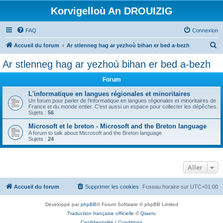
Korvigelloù An DROUIZIG
FAQ
Connexion
R
Accueil du forum
Ar stlenneg hag ar yezhoù bihan er bed a-bezh
e
Ar stlenneg hag ar yezhoù bihan er bed a-bezh
c
Forum
h
e
L'informatique en langues régionales et minoritaires
Un forum pour parler de l'informatique en langues régionales et minoritaires de
r
France et du monde entier. C'est aussi un espace pour collecter les dépêches.
Sujets :
56
c
Microsoft et le breton - Microsoft and the Breton language
h
A forum to talk about Microsoft and the Breton language
Sujets :
24
e
r
Aller
Accueil du forum
Supprimer les cookies
Fuseau horaire sur
UTC+01:00
Développé par
phpBB
® Forum Software © phpBB Limited
Traduction française officielle
©
Qiaeru
Confidentialité
|
Conditions