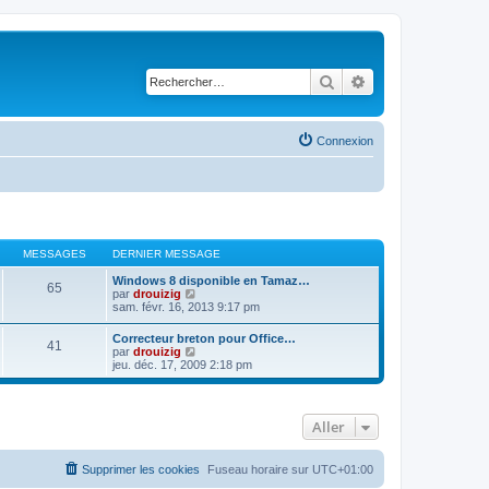
Rechercher
Recherche avancé
Connexion
MESSAGES
DERNIER MESSAGE
Windows 8 disponible en Tamaz…
65
C
par
drouizig
o
sam. févr. 16, 2013 9:17 pm
n
s
Correcteur breton pour Office…
41
u
C
par
drouizig
l
o
jeu. déc. 17, 2009 2:18 pm
t
n
e
s
r
u
l
l
e
Aller
t
d
e
e
r
r
l
Supprimer les cookies
Fuseau horaire sur
UTC+01:00
n
e
i