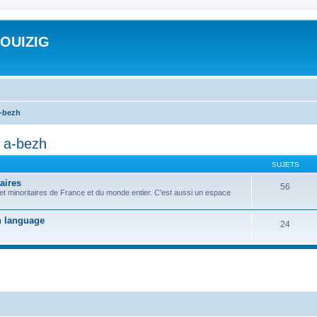
ROUIZIG
a-bezh
d a-bezh
SUJETS
aires
56
 et minoritaires de France et du monde entier. C'est aussi un espace
on language
24