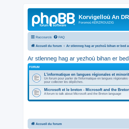
Korvigelloù An D
Foromoù KERZROUIZIG
Raccourcis
FAQ
Accueil du forum
Ar stlenneg hag ar yezhoù bihan er bed 
Ar stlenneg hag ar yezhoù bihan er be
FORUM
L'informatique en langues régionales et minorit
Un forum pour parler de l'informatique en langues régionales
pour collecter les dépêches.
Microsoft et le breton - Microsoft and the Bret
A forum to talk about Microsoft and the Breton language
Accueil du forum