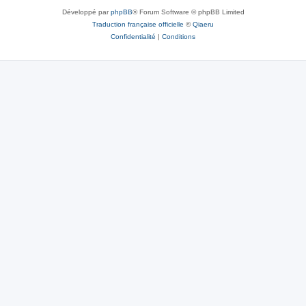
Développé par
phpBB
® Forum Software © phpBB Limited
Traduction française officielle
©
Qiaeru
Confidentialité
|
Conditions