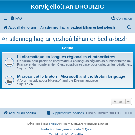
Korvigelloù An DROUIZIG
FAQ
Connexion
R
Accueil du forum
Ar stlenneg hag ar yezhoù bihan er bed a-bezh
e
Ar stlenneg hag ar yezhoù bihan er bed a-bezh
c
Forum
h
e
L'informatique en langues régionales et minoritaires
Un forum pour parler de l'informatique en langues régionales et minoritaires de
r
France et du monde entier. C'est aussi un espace pour collecter les dépêches.
Sujets :
56
c
Microsoft et le breton - Microsoft and the Breton language
h
A forum to talk about Microsoft and the Breton language
Sujets :
24
e
r
Aller
Accueil du forum
Supprimer les cookies
Fuseau horaire sur
UTC+01:00
Développé par
phpBB
® Forum Software © phpBB Limited
Traduction française officielle
©
Qiaeru
Confidentialité
|
Conditions