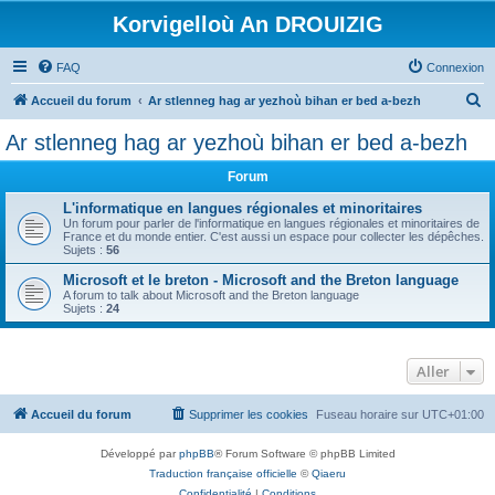
Korvigelloù An DROUIZIG
FAQ
Connexion
R
Accueil du forum
Ar stlenneg hag ar yezhoù bihan er bed a-bezh
e
Ar stlenneg hag ar yezhoù bihan er bed a-bezh
c
Forum
h
e
L'informatique en langues régionales et minoritaires
Un forum pour parler de l'informatique en langues régionales et minoritaires de
r
France et du monde entier. C'est aussi un espace pour collecter les dépêches.
Sujets :
56
c
Microsoft et le breton - Microsoft and the Breton language
h
A forum to talk about Microsoft and the Breton language
Sujets :
24
e
r
Aller
Accueil du forum
Supprimer les cookies
Fuseau horaire sur
UTC+01:00
Développé par
phpBB
® Forum Software © phpBB Limited
Traduction française officielle
©
Qiaeru
Confidentialité
|
Conditions