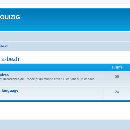
ROUIZIG
a-bezh
d a-bezh
SUJETS
aires
56
 et minoritaires de France et du monde entier. C'est aussi un espace
on language
24