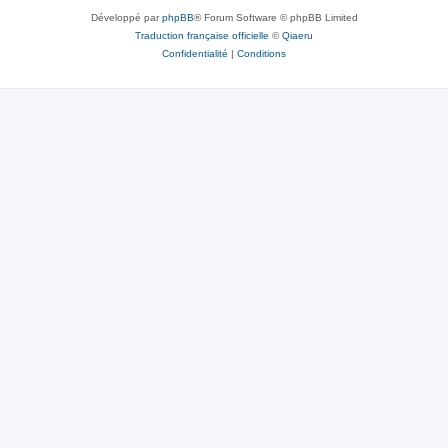
Développé par
phpBB
® Forum Software © phpBB Limited
Traduction française officielle
©
Qiaeru
Confidentialité
|
Conditions