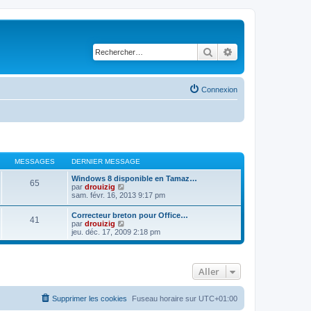
Rechercher
Recherche avancé
Connexion
MESSAGES
DERNIER MESSAGE
Windows 8 disponible en Tamaz…
65
C
par
drouizig
o
sam. févr. 16, 2013 9:17 pm
n
s
Correcteur breton pour Office…
41
u
C
par
drouizig
l
o
jeu. déc. 17, 2009 2:18 pm
t
n
e
s
r
u
l
l
e
Aller
t
d
e
e
r
r
l
Supprimer les cookies
Fuseau horaire sur
UTC+01:00
n
e
i