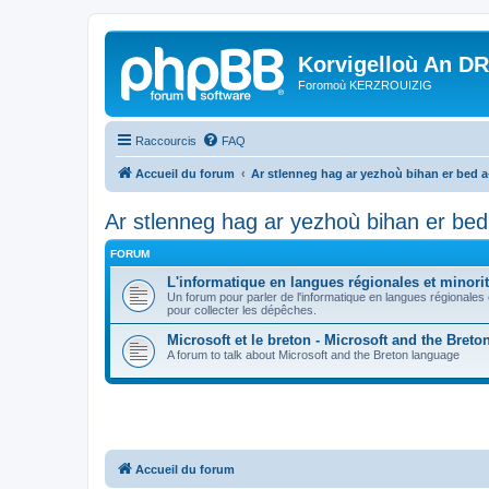
Korvigelloù An D
Foromoù KERZROUIZIG
Raccourcis
FAQ
Accueil du forum
Ar stlenneg hag ar yezhoù bihan er bed 
Ar stlenneg hag ar yezhoù bihan er be
FORUM
L'informatique en langues régionales et minorit
Un forum pour parler de l'informatique en langues régionales
pour collecter les dépêches.
Microsoft et le breton - Microsoft and the Bret
A forum to talk about Microsoft and the Breton language
Accueil du forum