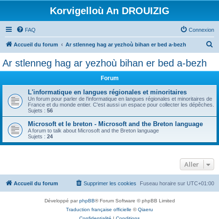
Korvigelloù An DROUIZIG
FAQ
Connexion
R
Accueil du forum
Ar stlenneg hag ar yezhoù bihan er bed a-bezh
e
Ar stlenneg hag ar yezhoù bihan er bed a-bezh
c
Forum
h
e
L'informatique en langues régionales et minoritaires
Un forum pour parler de l'informatique en langues régionales et minoritaires de
r
France et du monde entier. C'est aussi un espace pour collecter les dépêches.
Sujets :
56
c
Microsoft et le breton - Microsoft and the Breton language
h
A forum to talk about Microsoft and the Breton language
Sujets :
24
e
r
Aller
Accueil du forum
Supprimer les cookies
Fuseau horaire sur
UTC+01:00
Développé par
phpBB
® Forum Software © phpBB Limited
Traduction française officielle
©
Qiaeru
Confidentialité
|
Conditions