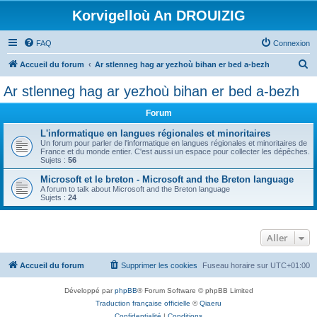
Korvigelloù An DROUIZIG
FAQ
Connexion
R
Accueil du forum
Ar stlenneg hag ar yezhoù bihan er bed a-bezh
e
Ar stlenneg hag ar yezhoù bihan er bed a-bezh
c
Forum
h
e
L'informatique en langues régionales et minoritaires
Un forum pour parler de l'informatique en langues régionales et minoritaires de
r
France et du monde entier. C'est aussi un espace pour collecter les dépêches.
Sujets :
56
c
Microsoft et le breton - Microsoft and the Breton language
h
A forum to talk about Microsoft and the Breton language
Sujets :
24
e
r
Aller
Accueil du forum
Supprimer les cookies
Fuseau horaire sur
UTC+01:00
Développé par
phpBB
® Forum Software © phpBB Limited
Traduction française officielle
©
Qiaeru
Confidentialité
|
Conditions