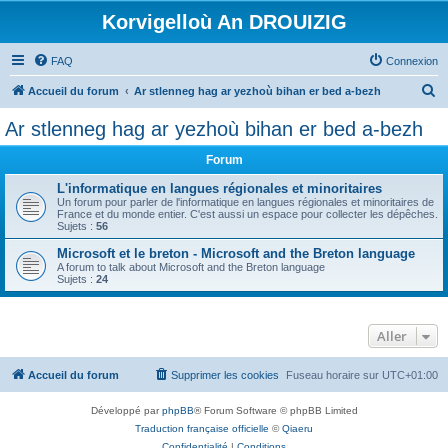
Korvigelloù An DROUIZIG
FAQ
Connexion
R
Accueil du forum
Ar stlenneg hag ar yezhoù bihan er bed a-bezh
e
Ar stlenneg hag ar yezhoù bihan er bed a-bezh
c
Forum
h
e
L'informatique en langues régionales et minoritaires
Un forum pour parler de l'informatique en langues régionales et minoritaires de
r
France et du monde entier. C'est aussi un espace pour collecter les dépêches.
Sujets :
56
c
Microsoft et le breton - Microsoft and the Breton language
h
A forum to talk about Microsoft and the Breton language
Sujets :
24
e
r
Aller
Accueil du forum
Supprimer les cookies
Fuseau horaire sur
UTC+01:00
Développé par
phpBB
® Forum Software © phpBB Limited
Traduction française officielle
©
Qiaeru
Confidentialité
|
Conditions