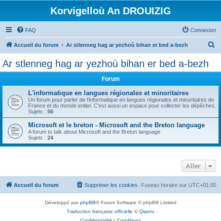
Korvigelloù An DROUIZIG
FAQ
Connexion
R
Accueil du forum
Ar stlenneg hag ar yezhoù bihan er bed a-bezh
e
Ar stlenneg hag ar yezhoù bihan er bed a-bezh
c
Forum
h
e
L'informatique en langues régionales et minoritaires
Un forum pour parler de l'informatique en langues régionales et minoritaires de
r
France et du monde entier. C'est aussi un espace pour collecter les dépêches.
Sujets :
56
c
Microsoft et le breton - Microsoft and the Breton language
h
A forum to talk about Microsoft and the Breton language
Sujets :
24
e
r
Aller
Accueil du forum
Supprimer les cookies
Fuseau horaire sur
UTC+01:00
Développé par
phpBB
® Forum Software © phpBB Limited
Traduction française officielle
©
Qiaeru
Confidentialité
|
Conditions