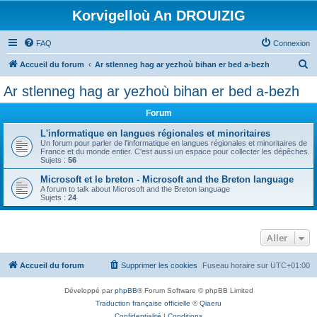
Korvigelloù An DROUIZIG
FAQ
Connexion
R
Accueil du forum
Ar stlenneg hag ar yezhoù bihan er bed a-bezh
e
Ar stlenneg hag ar yezhoù bihan er bed a-bezh
c
Forum
h
e
L'informatique en langues régionales et minoritaires
Un forum pour parler de l'informatique en langues régionales et minoritaires de
r
France et du monde entier. C'est aussi un espace pour collecter les dépêches.
Sujets :
56
c
Microsoft et le breton - Microsoft and the Breton language
h
A forum to talk about Microsoft and the Breton language
Sujets :
24
e
r
Aller
Accueil du forum
Supprimer les cookies
Fuseau horaire sur
UTC+01:00
Développé par
phpBB
® Forum Software © phpBB Limited
Traduction française officielle
©
Qiaeru
Confidentialité
|
Conditions